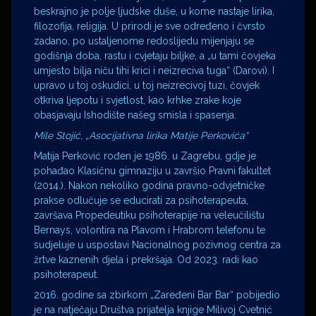
beskrajno je polje ljudske duše, u kome nastaje lirika,
filozofija, religija. U prirodi je sve određeno i čvrsto
zadano, po ustaljenome redoslijedu mijenjaju se
godišnja doba, rastu i cvjetaju biljke, a „u tami čovjeka
umjesto bilja niču tihi krici i neizreciva tuga“ (Darovi). I
upravo u toj oskudici, u toj neizrecivoj tuzi, čovjek
otkriva ljepotu i svjetlost, kao krhke zrake koje
obasjavaju Ishodište našeg smisla i spasenja.
Mile Stojić, „Asocijativna lirika Matije Perkovića“
Matija Perković rođen je 1986. u Zagrebu, gdje je
pohađao Klasičnu gimnaziju u završio Pravni fakultet
(2014.). Nakon nekoliko godina pravno-odvjetničke
prakse odlučuje se educirati za psihoterapeuta,
završava Propedeutiku psihoterapije na veleučilištu
Bernays, volontira na Plavom i Hrabrom telefonu te
sudjeluje u uspostavi Nacionalnog pozivnog centra za
žrtve kaznenih djela i prekršaja. Od 2023. radi kao
psihoterapeut.
2016. godine sa zbirkom „Zaređeni Bar Bar“ pobijedio
je na natječaju Društva prijatelja knjige Milivoj Cvetnić