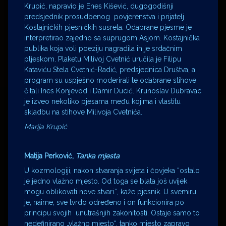
Krupić, napravio je Enes Kišević, dugogodišnji
predsjednik prosudbenog povjerenstva i prijatelj
Kostajničkih pjesničkih susreta. Odabrane pjesme je
interpretirao zajedno sa suprugom Asjom. Kostajnička
publika koja voli poeziju nagradila ih je srdačnim
pljeskom. Plaketu Milivoj Cvetnić uručila je Filipu
Kataviću Stela Cvetnić-Radić, predsjednica Društva, a
program su uspješno moderirali te odabrane stihove
čitali Ines Konjevod i Damir Ducić. Krunoslav Dubravac
je izveo nekoliko pjesama među kojima i vlastitu
skladbu na stihove Milivoja Cvetnića.
Marija Krupić
Matija Perković,
Tanka mjesta
U kozmologiji, nakon stvaranja svijeta i čovjeka “ostalo
je jedno vlažno mjesto. Od toga se blata još uvijek
mogu oblikovati nove stvari.“, kaže pjesnik. U svemiru
je, naime, sve tvrdo određeno i on funkcionira po
principu svojih unutrašnjih zakonitosti. Ostaje samo to
nedefinirano „vlažno mjesto“, tanko mjesto zapravo