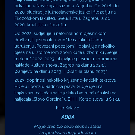
odrastao u Novskoj ali sazrio u Zagrebu. Od 2018. do
2020. studirao je južnoslavenske jezike i filozofiju na
Filozofskom fakultetu Sveučilišta u Zagrebu, a od
2020. kroatistiku i filozofiju.
Od 2022. sudjeluje u neformalnom pjesničkom
društvu „Ili jesmo ili nismo“ te na fakultetskom
udruženju „Povezani poezijom“ i objavljuje nekoliko
pjesama u istoimenom zborniku te u zborniku „Senje i
meteori“ 2022. 2023. objavljuje pjesme u zbornicima
naklade Kultura snova „Zagreb na dlanu 2023.“,
„Sarajevo na dlanu 2023.“ i „Split na dlanu 2023.“.
2023. doprinosi nekoliko književno-kritičkih tekstova
HDP-u i portalu Radnička prava. Sudjeluje i na
književnim natječajima te je tako bio među finalistima
natječaja „Slovo Gorčina“ u BiH i „Korzo slova“ u Sisku.
Filip Katavić
ABBA
Moj je otac bio čedo seobe i stada
i napredovao do građevinara