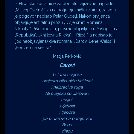
iz Hrvatske kostajnice za dodjelu književne nagrade
„Milivoj Cvetnić“ za najbolju pjesničku zbirku, za koju
je pogovor napisao Petar Gudelj. Nakon prvijenca
objavljuje antiratnu prozu „Dvije smrti Romana
Nikpalja“. Piše poeziju, pjesme objavljuje u časopisima
„Republika“, „Književna Rijeka“ i „Riječi“, a napisao je i
(još neobjavljena) dva romana, „Darovi Lene Weiss“ i
„Podzemna sestra“.
Matija Perković
Darovi
U tami čovjeka
umjesto bilja niču tihi krici
i neizreciva tuga
Ali čovjeku su darovani
čovjek
svjetlost
i ljepota
pa u darovima patnje vidi
Boga
djecu