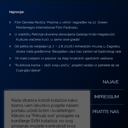
Najnovije:
Film Daniela Pavlića ‘Prašina u vitrini’ nagrađen na 12. Green
Montenegro International Film Festivalu
U središtu Petrinje otvorena obnovljena Galerija Krsto Hegedušić:
Kultura vraćena kući, u samo srce grada!
Od petka do nedjelje (31.7. – 2.8.2026.) Arheološki muzej u Zagrebu
otvara vrata građanima: Besplatan ulaz kao zaklon od toplinskog vala
‘Ni med cvetjem ni pravice’ na Aleji hrvatskih sportskih velikana
“Rubikova kocka – složi svoju priču”, projekt nastao iz potrebe da se
čuje glas djece!
NAJAVE
IMPRESSUM
Naša stranica koristi kolačiće kako
bismo vam iskustvo posjete našem
portalu učinili bržim i kvalitetnijim.
PRATITE NAS
Klikom na "Prihvati sve" pristajete na
korištenje SVIH kolačića, no svoj
pristanak možete kontrolirati kroz