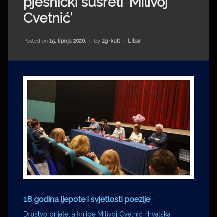
pjesnički susreti ‘Milivoj
Impressum
Milenko Strižak
Cvetnić’
Drugi autori
Drugi autori
Kategorije:
Posted on
15. lipnja 2026.
by
zg-kult
Libar
Matea Andrić
Ljiljana Lekanić-Kljaić
Željko Krznarić
Mario Lovreković
Miroslav Šantek
18 godina ljepote i svjetlosti poezije
Društvo prijatelja knjige Milivoj Cvetnić Hrvatska