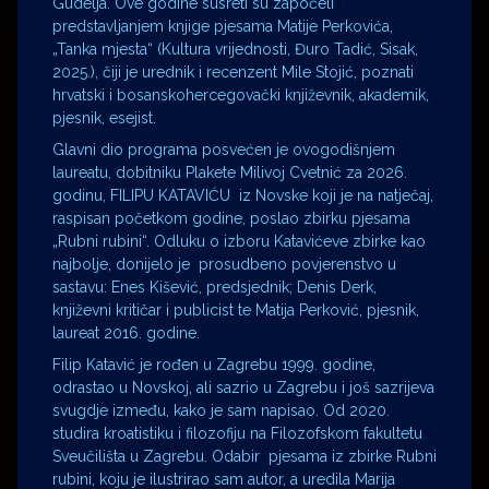
Gudelja. Ove godine susreti su započeli
predstavljanjem knjige pjesama Matije Perkovića,
„Tanka mjesta“ (Kultura vrijednosti, Đuro Tadić, Sisak,
2025.), čiji je urednik i recenzent Mile Stojić, poznati
hrvatski i bosanskohercegovački književnik, akademik,
pjesnik, esejist.
Glavni dio programa posvećen je ovogodišnjem
laureatu, dobitniku Plakete Milivoj Cvetnić za 2026.
godinu, FILIPU KATAVIĆU iz Novske koji je na natječaj,
raspisan početkom godine, poslao zbirku pjesama
„Rubni rubini“. Odluku o izboru Katavićeve zbirke kao
najbolje, donijelo je prosudbeno povjerenstvo u
sastavu: Enes Kišević, predsjednik; Denis Derk,
književni kritičar i publicist te Matija Perković, pjesnik,
laureat 2016. godine.
Filip Katavić je rođen u Zagrebu 1999. godine,
odrastao u Novskoj, ali sazrio u Zagrebu i još sazrijeva
svugdje između, kako je sam napisao. Od 2020.
studira kroatistiku i filozofiju na Filozofskom fakultetu
Sveučilišta u Zagrebu. Odabir pjesama iz zbirke Rubni
rubini, koju je ilustrirao sam autor, a uredila Marija