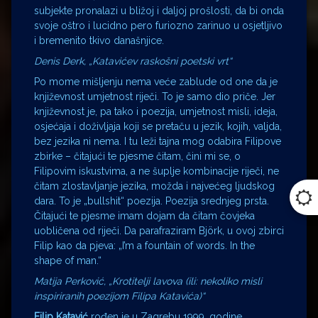
subjekte pronalazi u bližoj i daljoj prošlosti, da bi onda
svoje oštro i lucidno pero furiozno zarinuo u osjetljivo
i bremenito tkivo današnjice.
Denis Derk, „Katavićev raskošni poetski vrt“
Po mome mišljenju nema veće zablude od one da je
književnost umjetnost riječi. To je samo dio priče. Jer
književnost je, pa tako i poezija, umjetnost misli, ideja,
osjećaja i doživljaja koji se pretaču u jezik, kojih, valjda,
bez jezika ni nema. I tu leži tajna mog odabira Filipove
zbirke – čitajući te pjesme čitam, čini mi se, o
Filipovim iskustvima, a ne šuplje kombinacije riječi, ne
čitam zlostavljanje jezika, možda i najvećeg ljudskog
dara. To je „bullshit“ poezija. Poezija srednjeg prsta.
Čitajući te pjesme imam dojam da čitam čovjeka
uobličena od riječi. Da parafraziram Björk, u ovoj zbirci
Filip kao da pjeva: „I’m a fountain of words. In the
shape of man.“
Matija Perković, „Krotitelji lavova (ili: nekoliko misli
inspiriranih poezijom Filipa Katavića)“
Filip Katavić
rođen je u Zagrebu 1999. godine,