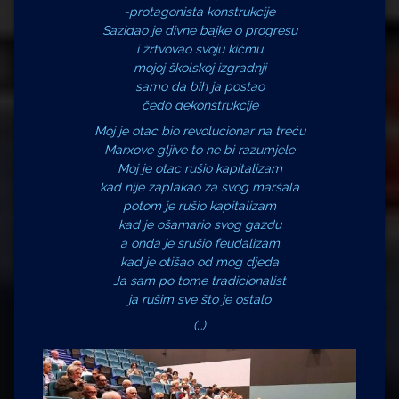
-protagonista konstrukcije
Sazidao je divne bajke o progresu
i žrtvovao svoju kičmu
mojoj školskoj izgradnji
samo da bih ja postao
čedo dekonstrukcije
Moj je otac bio revolucionar na treću
Marxove gljive to ne bi razumjele
Moj je otac rušio kapitalizam
kad nije zaplakao za svog maršala
potom je rušio kapitalizam
kad je ošamario svog gazdu
a onda je srušio feudalizam
kad je otišao od mog djeda
Ja sam po tome tradicionalist
ja rušim sve što je ostalo
(…)