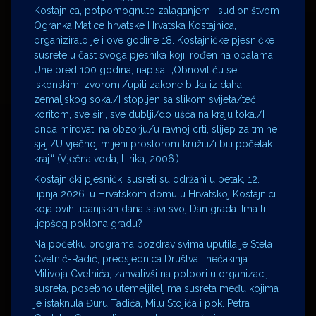
Kostajnica, potpomognuto zalaganjem i sudioništvom
Ogranka Matice hrvatske Hrvatska Kostajnica,
organiziralo je i ove godine 18. Kostajničke pjesničke
susrete u čast svoga pjesnika koji, rođen na obalama
Une pred 100 godina, napisa: „Obnovit ću se
iskonskim izvorom,/upiti zakone bitka iz daha
zemaljskog soka./I stopljen sa slikom svijeta/teći
koritom, sve širi, sve dublji/do ušća na kraju toka./I
onda mirovati na obzorju/u ravnoj crti, slijep za tmine i
sjaj./U vječnoj mijeni prostorom kružiti/i biti početak i
kraj.“ (Vječna voda, Lirika, 2006.)
Kostajnički pjesnički susreti su održani u petak, 12.
lipnja 2026. u Hrvatskom domu u Hrvatskoj Kostajnici
koja ovih lipanjskih dana slavi svoj Dan grada. Ima li
ljepšeg poklona gradu?
Na početku programa pozdrav svima uputila je Stela
Cvetnić-Radić, predsjednica Društva i nećakinja
Milivoja Cvetnića, zahvalivši na potpori u organizaciji
susreta, posebno utemeljiteljima susreta među kojima
je istaknula Đuru Tadića, Milu Stojića i pok. Petra