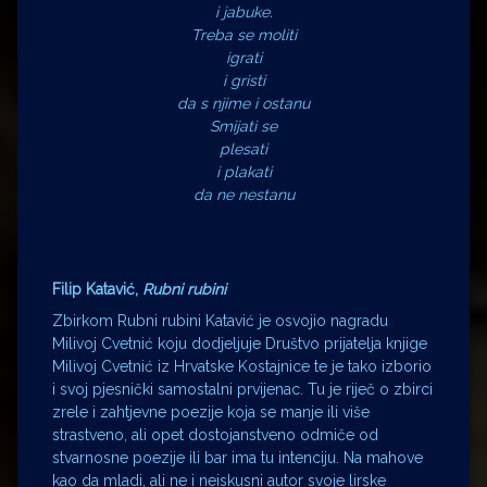
i jabuke.
Treba se moliti
igrati
i gristi
da s njime i ostanu
Smijati se
plesati
i plakati
da ne nestanu
Filip Katavić,
Rubni rubini
Zbirkom Rubni rubini Katavić je osvojio nagradu
Milivoj Cvetnić koju dodjeljuje Društvo prijatelja knjige
Milivoj Cvetnić iz Hrvatske Kostajnice te je tako izborio
i svoj pjesnički samostalni prvijenac. Tu je riječ o zbirci
zrele i zahtjevne poezije koja se manje ili više
strastveno, ali opet dostojanstveno odmiče od
stvarnosne poezije ili bar ima tu intenciju. Na mahove
kao da mladi, ali ne i neiskusni autor svoje lirske