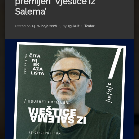
premijeri ‘Vještice iz
Impressum
Milenko Strižak
Salema’
Drugi autori
Drugi autori
Kategorije:
Posted on
14. svibnja 2026.
by
zg-kult
Teatar
Matea Andrić
Ljiljana Lekanić-Kljaić
Željko Krznarić
Mario Lovreković
Miroslav Šantek