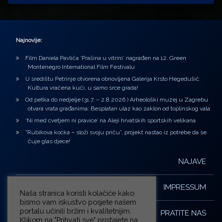
Najnovije:
Film Daniela Pavlića ‘Prašina u vitrini’ nagrađen na 12. Green
Montenegro International Film Festivalu
U središtu Petrinje otvorena obnovljena Galerija Krsto Hegedušić:
Kultura vraćena kući, u samo srce grada!
Od petka do nedjelje (31.7. – 2.8.2026.) Arheološki muzej u Zagrebu
otvara vrata građanima: Besplatan ulaz kao zaklon od toplinskog vala
‘Ni med cvetjem ni pravice’ na Aleji hrvatskih sportskih velikana
“Rubikova kocka – složi svoju priču”, projekt nastao iz potrebe da se
čuje glas djece!
NAJAVE
IMPRESSUM
Naša stranica koristi kolačiće kako
bismo vam iskustvo posjete našem
portalu učinili bržim i kvalitetnijim.
PRATITE NAS
Klikom na "Prihvati sve" pristajete na