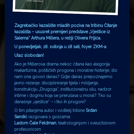
Zagrebačko kazalište mladih poziva na tribinu Čitanje
kazališta – ususret premijeri predstave „Vještice iz
Salema“ Arthura Millera, u režiji Olivera Frljića.
U
ponedjeljak, 18. svibnja u 18 sati, foyer ZKM-a
.
Ulaz slobodan!
Ako je Millerova drama nekoć čitana kao alegorija
makartizma, političkih progona i moralne histerije, što
nam ona govori danas? Gdje danas prepoznajemo
javno režanje, discipliniranje tijela i mišljenja,
konstrukciju „Drugoga“, institucionalnu silu, nadzor
intime i dogmu koja se prerušava u moral? Tko su
današnje „vještice“ – i tko ih progoni?
O tim pitanjima autor i voditelj tribine
Srđan
Sandić
razgovara s gošćama:
Ladom Čale Feldman
, teatrologinjom i sveučilišnom
profesoricom