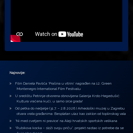
Najnovije:
Film Daniela Pavlića ‘Prašina u vitrini’ nagrađen na 12. Green
Montenegro International Film Festivalu
U središtu Petrinje otvorena obnovljena Galerija Krsto Hegedušić:
Kultura vraćena kući, u samo srce grada!
Od petka do nedjelje (31.7. – 2.8.2026.) Arheološki muzej u Zagrebu
otvara vrata građanima: Besplatan ulaz kao zaklon od toplinskog vala
‘Ni med cvetjem ni pravice’ na Aleji hrvatskih sportskih velikana
“Rubikova kocka – složi svoju priču”, projekt nastao iz potrebe da se