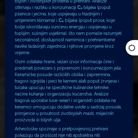
biljnih i životinjskih proteina u prehrani. Analize
otkrivaju i razliku u konzumaciji
C₃
biljaka (poput
pšenice i ječma, koje uspijevaju u hladnijim i
umjerenim klimama) i
C₄
biljaka (poput prosa, koje
bolje iskorištavaju sunčevu energiju i uspijevaju u
toplijim, sušnijim uvjetima), što nam pomaže razumjeti
sezonalnost, dostupnost namirnica i prehrambene
navike tadašnjih zajednica i njihove promjene kroz
vrijeme.
Osim ostataka hrane, važan izvor informacija čine i
predmeti povezani s pripremom i konzumacijom jela.
Keramičke posude različitih oblika i zapremnina,
tragovi ognjišta i peći te kameni alati poput žrvnjeva i
tučaka upućuju na specifične kulinarske tehnike,
načine kuhanja i organizaciju kućanstva. Analize
tragova uporabe (use-wear) i organskih ostataka na
keramici omogućuju dodatne uvide u sadržaj posuda,
primjerice u prisutnost životinjskih masti, mliječnih
proizvoda ili biljnih ulja.
Arheološke spoznaje o pretpovijesnoj prehrani
pokazuju da prošlost nije niti apstraktna niti