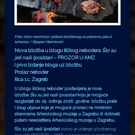
Foto: Izbor namirnica i pribora korištenog za pripremu jela iz
kuharice / Stjepan Marinković
Nova izložba u izlogu iličkog nebodera
Što su
jeli naši (pra)stari
– PROZOR U AMZ
i prvo izdanje bloga uz izložbu
Prolaz neboder
Ilica 1c, Zagreb
U izlogu iličkog neboder postavljena je nova
izložba
Što su jeli naši (pra)stari
koju je moguće
razgledati do 29. svibnja 2026. godine. Izložbu prate
i
blog objave
koje je moguće pronaći na mrežnim
stranicama Arheološkog muzeja u Zagrebu ili dobivati
putem newslettera Arheološkog muzeja u Zagrebu.
Što su jeli naši (pra)stari
osmo je izdanje izložbenog