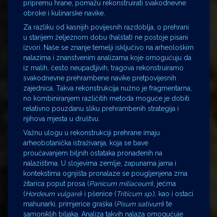
pripremu hrane, pomažu rekonstruirati svakodnevne
obroke i kulinarske navike.
Za razliku od kasnijih povijesnih razdoblja, o prehrani
u starijem željeznom dobu (halštat) ne postoje pisani
izvori. Naše se znanje temelji isključivo na arheološkim
nalazima i znanstvenim analizama koje omogućuju da
iz malih, često neupadljivih, tragova rekonstruiramo
svakodnevne prehrambene navike pretpovijesnih
zajednica. Takva rekonstrukcija nužno je fragmentarna,
no kombiniranjem različitih metoda moguće je dobiti
relativno pouzdanu sliku prehrambenih strategija i
njihova mjesta u društvu.
Važnu ulogu u rekonstrukciji prehrane imaju
arheobotanička istraživanja, koja se bave
proučavanjem biljnih ostataka pronađenih na
nalazištima. U slojevima zemlje, zapunama jama i
kontekstima ognjišta pronalaze se pougljenjena zrna
žitarica poput prosa (
Panicum miliaceum
), ječma
(
Hordeum vulgare
) i pšenice (
Triticum sp.
), kao i ostaci
mahunarki, primjerice graška (
Pisum sativum
) te
samoniklih biljaka. Analiza takvih nalaza omogućuje