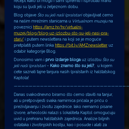
recept kako bi mogli i sami spremiti i isprobati hranu
koju su ljudi jeli u željeznom dobu.
Blog objave
Što su jeli naši (pra)stari
objavljivat ćemo
na našim mrežnim stanicama u
Virtualnom muzeju
na
poveznici
https://amz.hr/hr/virtualni-
muzej/blog/blog-uz-izlozbu-
sto-su-jeli-nasi-pra-
stari/
i putem newslettera na koji se je moguće
pretplatiti putem linka
https://bit.ly/AMZnewsletter
uz
odabir kategorije Blog.
Donosimo vam i
prvo izdanje bloga
uz izložbu
Što su
jeli naši (pra)stari
–
Kako znamo što su jeli?
, u kojem
ćete saznati tajne tanjura naših (pra)starih iz halštatskog
Kaptola!
——————————————————————————————
Danas svakodnevno biramo što ćemo staviti na tanjur,
ali u pretpovijesti svaka namirnica pričala je priču o
preživljavanju i životu zajednice. Iako nemamo pisane
izvore, arheološki nalazi s lokaliteta Kaptol omogućuju
uvid u prehranu halštatskih zajednica. Analize biljnih
ostataka i životinjskih kostiju, kao i posude i alati za