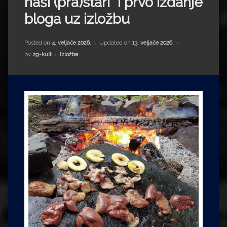
naši (pra)stari” i prvo izdanje
Impressum
Milenko Strižak
bloga uz izložbu
Drugi autori
Drugi autori
Posted on
4. veljače 2026.
Updated on
13. veljače 2026.
Matea Andrić
Kategorije:
by
zg-kult
Izložbe
Ljiljana Lekanić-Kljaić
Željko Krznarić
Mario Lovreković
Miroslav Šantek