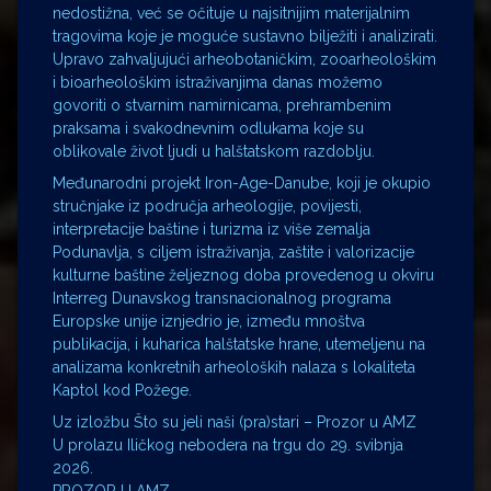
nedostižna, već se očituje u najsitnijim materijalnim
tragovima koje je moguće sustavno bilježiti i analizirati.
Upravo zahvaljujući arheobotaničkim, zooarheološkim
i bioarheološkim istraživanjima danas možemo
govoriti o stvarnim namirnicama, prehrambenim
praksama i svakodnevnim odlukama koje su
oblikovale život ljudi u halštatskom razdoblju.
Međunarodni projekt Iron-Age-Danube, koji je okupio
stručnjake iz područja arheologije, povijesti,
interpretacije baštine i turizma iz više zemalja
Podunavlja, s ciljem istraživanja, zaštite i valorizacije
kulturne baštine željeznog doba provedenog u okviru
Interreg Dunavskog transnacionalnog programa
Europske unije iznjedrio je, između mnoštva
publikacija, i kuharica halštatske hrane, utemeljenu na
analizama konkretnih arheoloških nalaza s lokaliteta
Kaptol kod Požege.
Uz izložbu Što su jeli naši (pra)stari – Prozor u AMZ
U prolazu Iličkog nebodera na trgu do 29. svibnja
2026.