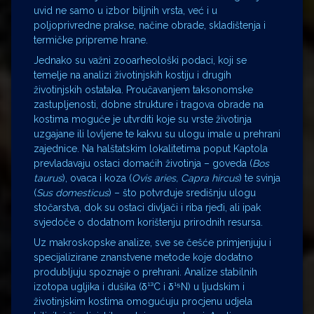
uvid ne samo u izbor biljnih vrsta, već i u
poljoprivredne prakse, načine obrade, skladištenja i
termičke pripreme hrane.
Jednako su važni zooarheološki podaci, koji se
temelje na analizi životinjskih kostiju i drugih
životinjskih ostataka. Proučavanjem taksonomske
zastupljenosti, dobne strukture i tragova obrade na
kostima moguće je utvrditi koje su vrste životinja
uzgajane ili lovljene te kakvu su ulogu imale u prehrani
zajednice. Na halštatskim lokalitetima poput Kaptola
prevladavaju ostaci domaćih životinja – goveda (
Bos
taurus
), ovaca i koza (
Ovis aries, Capra hircus
) te svinja
(
Sus domesticus
) – što potvrđuje središnju ulogu
stočarstva, dok su ostaci divljači i riba rjeđi, ali ipak
svjedoče o dodatnom korištenju prirodnih resursa.
Uz makroskopske analize, sve se češće primjenjuju i
specijalizirane znanstvene metode koje dodatno
produbljuju spoznaje o prehrani. Analize stabilnih
izotopa ugljika i dušika (δ¹³C i δ¹⁵N) u ljudskim i
životinjskim kostima omogućuju procjenu udjela