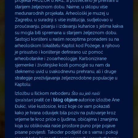
projekta PROZOR u AMZ, a posvećeno je prehrani u
starijem željeznom dobu. Naime, u sklopu više
međunarodnih projekata, Arheološki je muzej u
Zagrebu, u suradnji s više institucija, sudjelovao u
proučavanju, pisanju i izdavanju kuharice s jelima kakva
su mogla biti spremana u starijem željeznom dobu.
Sastojci korišteni u našim receptima pronađeni su na
arheološkom lokalitetu Kaptol kod Požege, a njihovo
je prisustvo i korištenje definirano uz pomoć
arheobotanike i zooarheologije. Karbonizirane
sjemenke i životinjske kosti pomogle su nam da
steknemo uvid u svakodnevnu prehranu, ali i druge
strategije preživljavanja željeznodobne populacije u
Kaptolu.
Izložbu u Iličkom neboderu
Što su jeli naši
(pra)stari
pratit će i
blog objave
autorice izložbe Ane
Đukić, više kustosice, kroz koje će vam pokazati
kako je hrana oduvijek bila poziv na putovanje kroz
vrijeme te kroz priče o ljudima, običajima i znanjima
koja su oblikovala naše prostore puno prije pojave
pisane povijesti. Također podijelit će s vama i pokoji