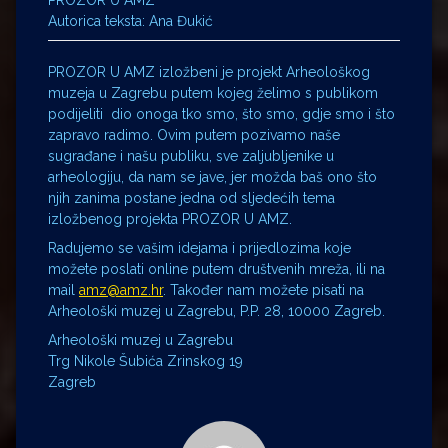
PROZOR U AMZ
Autorica teksta: Ana Đukić
PROZOR U AMZ izložbeni je projekt Arheološkog
muzeja u Zagrebu putem kojeg želimo s publikom
podijeliti dio onoga tko smo, što smo, gdje smo i što
zapravo radimo. Ovim putem pozivamo naše
sugrađane i našu publiku, sve zaljubljenike u
arheologiju, da nam se jave, jer možda baš ono što
njih zanima postane jedna od sljedećih tema
izložbenog projekta PROZOR U AMZ.
Radujemo se vašim idejama i prijedlozima koje
možete poslati online putem društvenih mreža, ili na
mail
amz@amz.hr
. Također nam možete pisati na
Arheološki muzej u Zagrebu, P.P. 28, 10000 Zagreb.
Arheološki muzej u Zagrebu
Trg Nikole Šubića Zrinskog 19
Zagreb