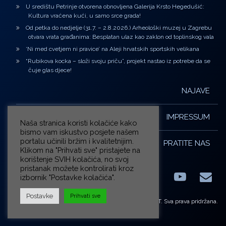
U središtu Petrinje otvorena obnovljena Galerija Krsto Hegedušić:
Kultura vraćena kući, u samo srce grada!
Od petka do nedjelje (31.7. – 2.8.2026.) Arheološki muzej u Zagrebu
otvara vrata građanima: Besplatan ulaz kao zaklon od toplinskog vala
‘Ni med cvetjem ni pravice’ na Aleji hrvatskih sportskih velikana
“Rubikova kocka – složi svoju priču”, projekt nastao iz potrebe da se
čuje glas djece!
NAJAVE
IMPRESSUM
Naša stranica koristi kolačiće kako
bismo vam iskustvo posjete našem
portalu učinili bržim i kvalitetnijim.
PRATITE NAS
Klikom na "Prihvati sve" pristajete na
korištenje SVIH kolačića, no svoj
pristanak možete kontrolirati kroz
izbornik "Postavke kolačića".
Facebook
LinkedIn
YouTub
E-m
X.com
Postavke
Prihvati sve
© ZG-KULT. Sva prava pridržana.