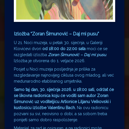
Izložba “Zoran Šimunović – Daj mi pusu”
U 21. Noći muzeja, u petak 30. siječnja, u Galeriji
Klovićevi dvori
od 18:00 do 22:00 sata
moći će se
razgledati izložba
Zoran Šimunović – Daj mi pusu
.
Izložba je otvorena do 1. veljače 2026.
Posjet u Noći muzeja posljednja je prilika za
razgledavanje najnovijeg ciklusa ovog mladog, ali već
međunarodno etabliranog umjetnika.
Samo taj dan, 30. siječnja 2026. u 18:00 sati, održat će
se likovna radionica koju će voditi sam autor Zoran
Šimunović uz voditeljicu Artionice Liljanu Velkovski i
kustosicu izložbe Valentinu Bach.
Na ovu radionicu
pozvani su svi, neovisno o dobi, a sa sobom treba
ponijeti samo dobro raspoloženje.
Materijal za rad je osiguran, a na radionici može