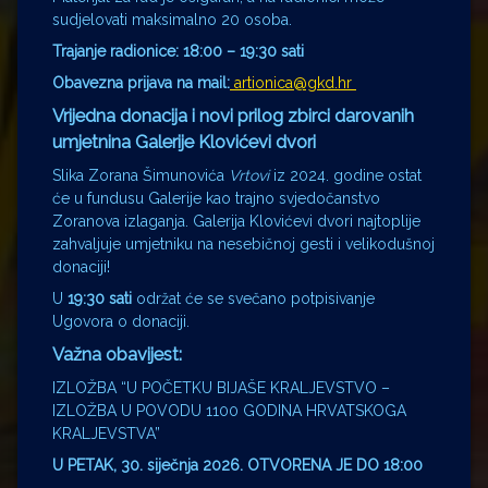
sudjelovati maksimalno 20 osoba.
Trajanje radionice: 18:00 – 19:30 sati
Obavezna prijava na mail:
artionica@gkd.hr
Vrijedna donacija i novi prilog zbirci darovanih
umjetnina Galerije Klovićevi dvori
Slika Zorana Šimunovića
Vrtovi
iz 2024. godine ostat
će u fundusu Galerije kao trajno svjedočanstvo
Zoranova izlaganja. Galerija Klovićevi dvori najtoplije
zahvaljuje umjetniku na nesebičnoj gesti i velikodušnoj
donaciji!
U
19:30 sati
održat će se svečano potpisivanje
Ugovora o donaciji.
Važna obavijest:
IZLOŽBA “U POČETKU BIJAŠE KRALJEVSTVO –
IZLOŽBA U POVODU 1100 GODINA HRVATSKOGA
KRALJEVSTVA”
U PETAK, 30. siječnja 2026. OTVORENA JE DO 18:00