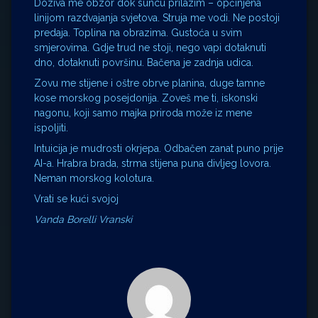
Doziva me obzor dok suncu prilazim – opčinjena
linijom razdvajanja svjetova. Struja me vodi. Ne postoji
predaja. Toplina na obrazima. Gustoća u svim
smjerovima. Gdje trud ne stoji, nego vapi dotaknuti
dno, dotaknuti površinu. Bačena je zadnja udica.
Zovu me stijene i oštre obrve planina, duge tamne
kose morskog posejdonija. Zoveš me ti, iskonski
nagonu, koji samo majka priroda može iz mene
ispoljiti.
Intuicija je mudrosti okrjepa. Odbačen zanat puno prije
AI-a. Hrabra brada, strma stijena puna divljeg lovora.
Neman morskog kolotura.
Vrati se kući svojoj
Vanda Borelli Vranski