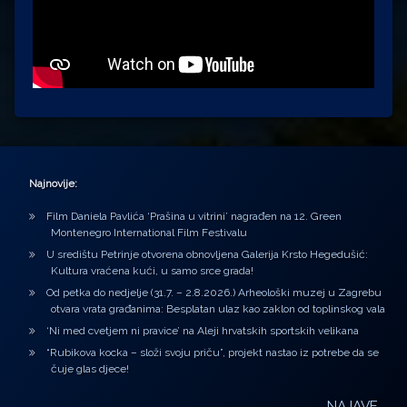
Najnovije:
Film Daniela Pavlića ‘Prašina u vitrini’ nagrađen na 12. Green
Montenegro International Film Festivalu
U središtu Petrinje otvorena obnovljena Galerija Krsto Hegedušić:
Kultura vraćena kući, u samo srce grada!
Od petka do nedjelje (31.7. – 2.8.2026.) Arheološki muzej u Zagrebu
otvara vrata građanima: Besplatan ulaz kao zaklon od toplinskog vala
‘Ni med cvetjem ni pravice’ na Aleji hrvatskih sportskih velikana
“Rubikova kocka – složi svoju priču”, projekt nastao iz potrebe da se
čuje glas djece!
NAJAVE