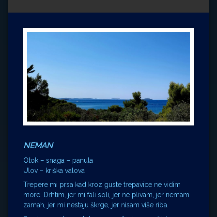
Impressum
Milenko Strižak
Drugi autori
Drugi autori
Matea Andrić
Ljiljana Lekanić-Kljaić
Željko Krznarić
Mario Lovreković
Miroslav Šantek
NEMAN
Otok – snaga – panula
Ulov – kriška valova
Trepere mi prsa kad kroz guste trepavice ne vidim
more. Drhtim, jer mi fali soli, jer ne plivam, jer nemam
zamah, jer mi nestaju škrge, jer nisam više riba.