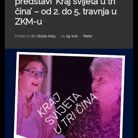
predstavi ‘Kraj svijeta u tri
Impressum
Milenko Strižak
čina’ – od 2. do 5. travnja u
Drugi autori
Drugi autori
ZKM-u
Matea Andrić
Kategorije:
Posted on
27. ožujka 2025.
by
zg-kult
Teatar
Ljiljana Lekanić-Kljaić
Željko Krznarić
Mario Lovreković
Miroslav Šantek