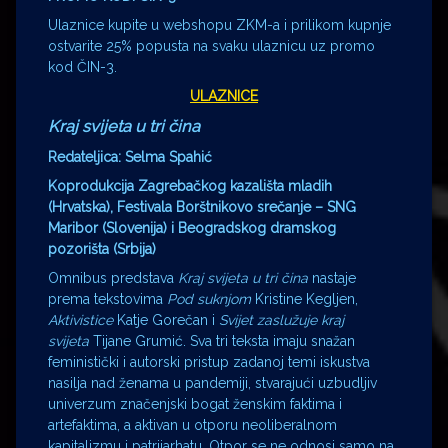
Ulaznice kupite u webshopu ZKM-a i prilikom kupnje
ostvarite 25% popusta na svaku ulaznicu uz promo
kod ČIN-3.
ULAZNICE
Kraj svijeta u tri čina
Redateljica: Selma Spahić
Koprodukcija Zagrebačkog kazališta mladih
(Hrvatska), Festivala Borštnikovo srečanje – SNG
Maribor (Slovenija) i Beogradskog dramskog
pozorišta (Srbija)
Omnibus predstava
Kraj svijeta u tri čina
nastaje
prema tekstovima
Pod suknjom
Kristine Kegljen,
Aktivistice
Katje Gorečan i
Svijet zaslužuje kraj
svijeta
Tijane Grumić. Sva tri teksta imaju snažan
feministički i autorski pristup zadanoj temi iskustva
nasilja nad ženama u pandemiji, stvarajući uzbudljiv
univerzum značenjski bogat ženskim faktima i
artefaktima, a aktivan u otporu neoliberalnom
kapitalizmu i patrijarhatu. Otpor se ne odnosi samo na