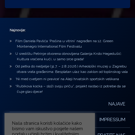
Najnovije:
Film Daniela Pavlića ‘Prašina u vitrini’ nagrađen na 12. Green
Montenegro International Film Festivalu
U središtu Petrinje otvorena obnovljena Galerija Krsto Hegedušić:
Kultura vraćena kući, u samo srce grada!
Od petka do nedjelje (31.7. – 2.8.2026.) Arheološki muzej u Zagrebu
otvara vrata građanima: Besplatan ulaz kao zaklon od toplinskog vala
‘Ni med cvetjem ni pravice’ na Aleji hrvatskih sportskih velikana
“Rubikova kocka – složi svoju priču”, projekt nastao iz potrebe da se
čuje glas djece!
NAJAVE
IMPRESSUM
Naša stranica koristi kolačiće kako
bismo vam iskustvo posjete našem
portalu učinili bržim i kvalitetnijim.