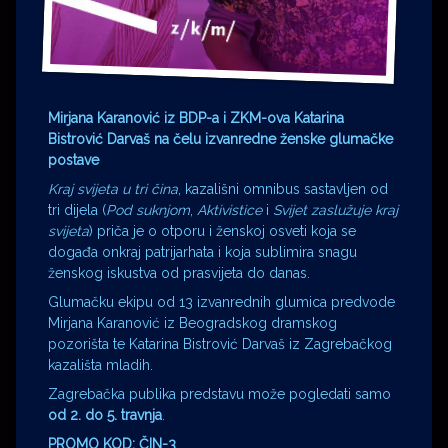
Mirjana Karanović iz BDP-a i ZKM-ova Katarina
Bistrović Darvaš na čelu izvanredne ženske glumačke
postave
Kraj svijeta u tri čina
, kazališni omnibus sastavljen od
tri dijela (
Pod suknjom
,
Aktivistice
i
Svijet zaslužuje kraj
svijeta
) priča je o otporu i ženskoj osveti koja se
događa onkraj patrijarhata i koja sublimira snagu
ženskog iskustva od prasvijeta do danas.
Glumačku ekipu od 13 izvanrednih glumica predvode
Mirjana Karanović iz Beogradskog dramskog
pozorišta te Katarina Bistrović Darvaš iz Zagrebačkog
kazališta mladih.
Zagrebačka publika predstavu može pogledati samo
od 2. do 5. travnja
.
PROMO KOD: ČIN-3