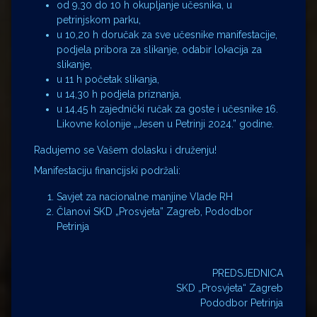
od 9,30 do 10 h okupljanje učesnika, u
petrinjskom parku,
u 10,20 h doručak za sve učesnike manifestacije,
podjela pribora za slikanje, odabir lokacija za
slikanje,
u 11 h početak slikanja,
u 14,30 h podjela priznanja,
u 14,45 h zajednički ručak za goste i učesnike 16.
Likovne kolonije „Jesen u Petrinji 2024.” godine.
Radujemo se Vašem dolasku i druženju!
Manifestaciju financijski podržali:
Savjet za nacionalne manjine Vlade RH
Članovi SKD „Prosvjeta” Zagreb, Pododbor
Petrinja
PREDSJEDNICA
SKD „Prosvjeta“ Zagreb
Pododbor Petrinja