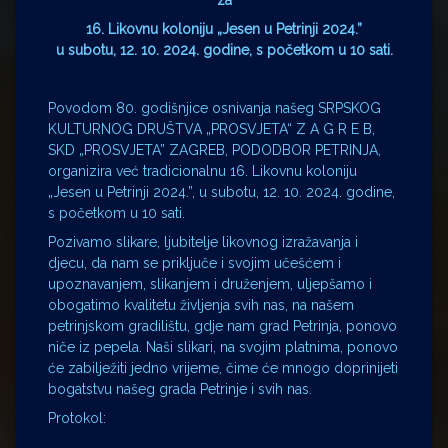
za
16. Likovnu koloniju „Jesen u Petrinji 2024.”
u subotu, 12. 10. 2024. godine, s početkom u 10 sati.
Povodom 80. godišnjice osnivanja našeg SRPSKOG
KULTURNOG DRUŠTVA „PROSVJETA“ Z A G R E B,
SKD „PROSVJETA” ZAGREB, PODODBOR PETRINJA,
organizira već tradicionalnu 16. Likovnu koloniju
„Jesen u Petrinji 2024.”, u subotu, 12. 10. 2024. godine,
s početkom u 10 sati.
Pozivamo slikare, ljubitelje likovnog izražavanja i
djecu, da nam se priključe i svojim učešćem i
upoznavanjem, slikanjem i druženjem, uljepšamo i
obogatimo kvalitetu življenja svih nas, na našem
petrinjskom gradilištu, gdje nam grad Petrinja, ponovo
niče iz pepela. Naši slikari, na svojim platnima, ponovo
će zabilježiti jedno vrijeme, čime će mnogo doprinijeti
bogatstvu našeg grada Petrinje i svih nas.
Protokol: