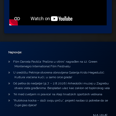
Najnovije:
Film Daniela Pavlića ‘Prašina u vitrini’ nagrađen na 12. Green
Montenegro International Film Festivalu
U središtu Petrinje otvorena obnovljena Galerija Krsto Hegedušić:
Kultura vraćena kući, u samo srce grada!
Od petka do nedjelje (31.7. – 2.8.2026.) Arheološki muzej u Zagrebu
otvara vrata građanima: Besplatan ulaz kao zaklon od toplinskog vala
‘Ni med cvetjem ni pravice’ na Aleji hrvatskih sportskih velikana
“Rubikova kocka – složi svoju priču”, projekt nastao iz potrebe da se
čuje glas djece!
NAJAVE