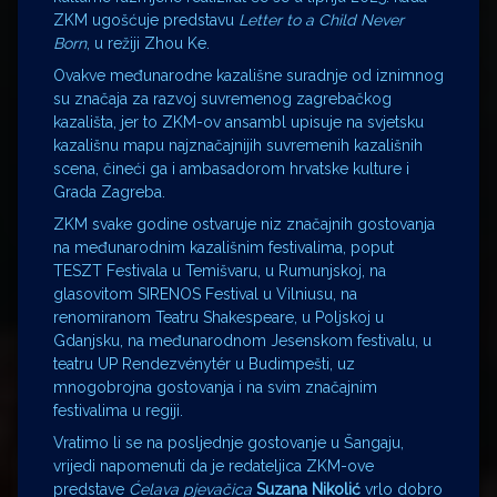
ZKM ugošćuje predstavu
Letter to a Child Never
Born
, u režiji Zhou Ke.
Ovakve međunarodne kazališne suradnje od iznimnog
su značaja za razvoj suvremenog zagrebačkog
kazališta, jer to ZKM-ov ansambl upisuje na svjetsku
kazališnu mapu najznačajnijih suvremenih kazališnih
scena, čineći ga i ambasadorom hrvatske kulture i
Grada Zagreba.
ZKM svake godine ostvaruje niz značajnih gostovanja
na međunarodnim kazališnim festivalima, poput
TESZT Festivala u Temišvaru, u Rumunjskoj, na
glasovitom SIRENOS Festival u Vilniusu, na
renomiranom Teatru Shakespeare, u Poljskoj u
Gdanjsku, na međunarodnom Jesenskom festivalu, u
teatru UP Rendezvénytér u Budimpešti, uz
mnogobrojna gostovanja i na svim značajnim
festivalima u regiji.
Vratimo li se na posljednje gostovanje u Šangaju,
vrijedi napomenuti da je redateljica ZKM-ove
predstave
Ćelava pjevačica
Suzana Nikolić
vrlo dobro