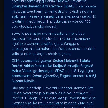
pozornici tamošnjeg Centra dramske umjetnosti
(
Shanghai Dramatic Arts Centre – SDAC
)
. To je vodeća
institucija izvedbenih umjetnosti u Kini. Radi s novim i
etabliranim kineskim umjetnicima, stvarajući više od 40
lokalnih i međunarodnih produkcija za više od 300
000 gledatelja svake godine.
SDAC je poznat po svom inovativnom pristupu
kazalištu, poticanju kreativnosti i kulturne razmjene.
Riječ je o važnom kazalištu grada Šangaja s
pripadajućim ansamblom i sa šest pozornica različitih
veličina na tri lokacije u središtu grada.
ZKM-ov ansambl
(
glumci:
Sreten Mokrović, Nataša
Dorčić, Adrian Pezdirc, Iva Kraljević, Hrvojka Begović,
Mateo Videk
)
gostovao je u SDAC-u u 28. i 29. rujna s
predstavom
Ćelava pjevačica
, Eugena Ionesca, u režiji
Suzane Nikolić.
Oko 900 gledatelja u dvorani Shanghai Dramatic Arts
Centra ovacijama je prihvatilo ZKM-ovu premijernu
izvedbu u Šangaju, a za dvije kasnije izvedbe tražila se
ulaznica više. Na kraju premijerne izvedbe ZKM-ovci