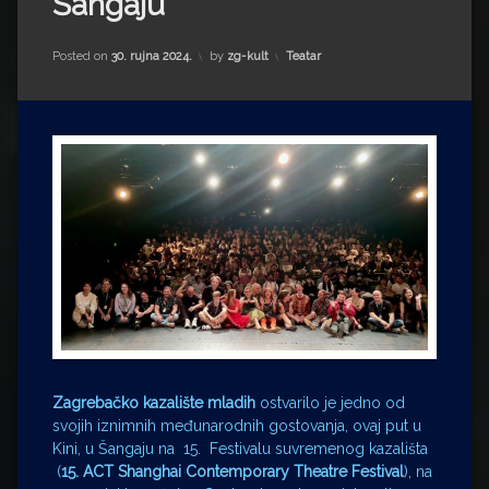
Šangaju
Impressum
Milenko Strižak
Drugi autori
Drugi autori
Kategorije:
Posted on
30. rujna 2024.
by
zg-kult
Teatar
Matea Andrić
Ljiljana Lekanić-Kljaić
Željko Krznarić
Mario Lovreković
Miroslav Šantek
Zagrebačko kazalište mladih
ostvarilo je jedno od
svojih iznimnih međunarodnih gostovanja, ovaj put u
Kini, u Šangaju na 15. Festivalu suvremenog kazališta
(
15. ACT Shanghai Contemporary Theatre Festival
), na