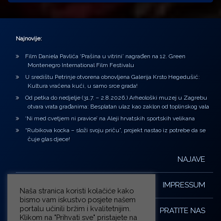
Najnovije:
Film Daniela Pavlića ‘Prašina u vitrini’ nagrađen na 12. Green
Montenegro International Film Festivalu
U središtu Petrinje otvorena obnovljena Galerija Krsto Hegedušić:
Kultura vraćena kući, u samo srce grada!
Od petka do nedjelje (31.7. – 2.8.2026.) Arheološki muzej u Zagrebu
otvara vrata građanima: Besplatan ulaz kao zaklon od toplinskog vala
‘Ni med cvetjem ni pravice’ na Aleji hrvatskih sportskih velikana
“Rubikova kocka – složi svoju priču”, projekt nastao iz potrebe da se
čuje glas djece!
NAJAVE
IMPRESSUM
Naša stranica koristi kolačiće kako
bismo vam iskustvo posjete našem
portalu učinili bržim i kvalitetnijim.
PRATITE NAS
Klikom na "Prihvati sve" pristajete na