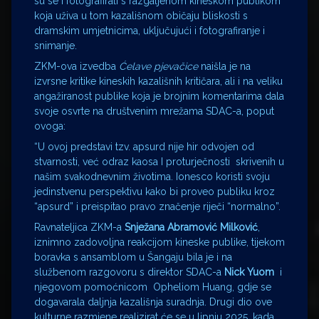
su se i fotografirali s razgaljenom kineskom publikom
koja uživa u tom kazališnom običaju bliskosti s
dramskim umjetnicima, uključujući i fotografiranje i
snimanje.
ZKM-ova izvedba
Ćelave pjevačice
naišla je na
izvrsne kritike kineskih kazališnih kritičara, ali i na veliku
angažiranost publike koja je brojnim komentarima dala
svoje osvrte na društvenim mrežama SDAC-a, poput
ovoga:
“U ovoj predstavi tzv. apsurd nije hir odvojen od
stvarnosti, već odraz kaosa I proturječnosti skrivenih u
našim svakodnevnim životima. Ionesco koristi svoju
jedinstvenu perspektivu kako bi proveo publiku kroz
“apsurd” i preispitao pravo značenje riječi “normalno”.
Ravnateljica ZKM-a
Snježana Abramović Milković
,
iznimno zadovoljna reakcijom kineske publike, tijekom
boravka s ansamblom u Šangaju bila je i na
službenom razgovoru s direktor SDAC-a
Nick Yuom
i
njegovom pomoćnicom Opheliom Huang, gdje se
dogavarala daljnja kazališnja suradnja. Drugi dio ove
kulturne razmjene realizirat će se u lipnju 2025. kada