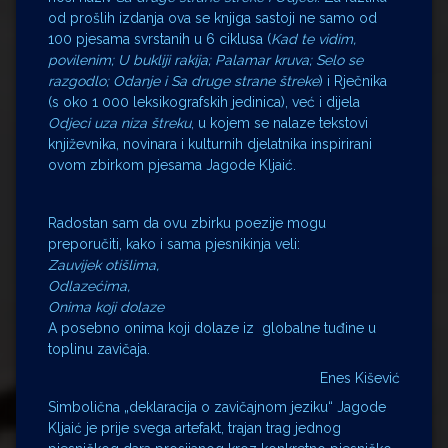
od prošlih izdanja ova se knjiga sastoji ne samo od
100 pjesama svrstanih u 6 ciklusa (
Kad te vidim,
povilenim; U bukliji rakija; Palamar kruva; Selo se
razgodlo; Odanje i Sa druge strane štreke
) i Rječnika
(s oko 1 000 leksikografskih jedinica), već i dijela
Odjeci uza niza štreku
, u kojem se nalaze tekstovi
književnika, novinara i kulturnih djelatnika inspirirani
ovom zbirkom pjesama Jagode Kljaić.
Radostan sam da ovu zbirku poezije mogu
preporučiti, kako i sama pjesnikinja veli:
Zauvijek otišlima,
Odlazećima,
Onima koji dolaze
A posebno onima koji dolaze iz globalne tuđine u
toplinu zavičaja.
Enes Kišević
Simbolična „deklaracija o zavičajnom jeziku“ Jagode
Kljaić je prije svega artefakt, trajan trag jednog