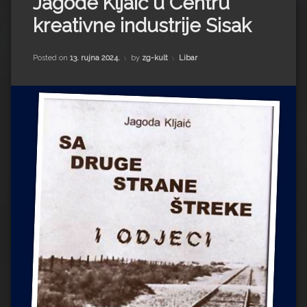
Jagode Kljaić u Centru
Impressum
Milenko Strižak
kreativne industrije Sisak
Drugi autori
Drugi autori
Kategorije:
Posted on
13. rujna 2024.
by
zg-kult
Libar
Matea Andrić
Ljiljana Lekanić-Kljaić
Željko Krznarić
Mario Lovreković
Miroslav Šantek