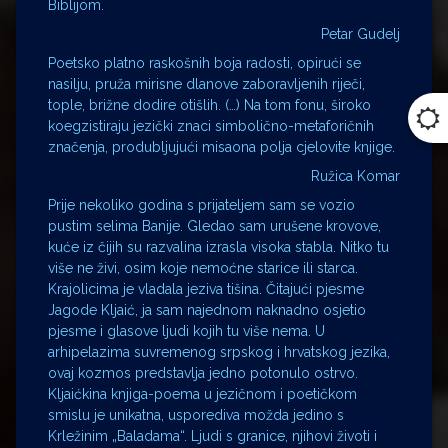
Biblijom.
Petar Gudelj
Poetsko platno raskošnih boja radosti, opirući se
nasilju, pruža mirisne dlanove zaboravljenih riječi,
tople, brižne dodire otišlih. (…) Na tom fonu, široko
koegzistiraju jezički znaci simbolično-metaforičnih
značenja, produbljujući misaona polja cjelovite knjige.
Ružica Komar
Prije nekoliko godina s prijateljem sam se vozio
pustim selima Banije. Gledao sam urušene krovove,
kuće iz čijih su razvalina izrasla visoka stabla. Nitko tu
više ne živi, osim koje nemoćne starice ili starca.
Krajolicima je vladala jeziva tišina. Čitajući pjesme
Jagode Kljaić, ja sam najednom naknadno osjetio
pjesme i glasove ljudi kojih tu više nema. U
arhipelazima suvremenog srpskog i hrvatskog jezika,
ovaj kozmos predstavlja jedno potonulo ostrvo.
Kljaićkina knjiga-poema u jezičnom i poetičkom
smislu je unikatna, usporediva možda jedino s
Krležinim „Baladama“. Ljudi s granice, njihovi životi i