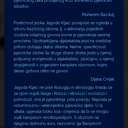
pjesničkog dara prosijanog kroz konkretno pjesničko
iskustvo.
Muharem Bazdulj
Poetičnost jezika Jagode Kljaić ponajviše se ogleda u
izboru bazičnog idioma, tj. u aktiviranju pojedinih
osobina lokalnog govora kome je pjesnikinja veoma
privržena. Upotrijebljena dijalekatska jezična sredstva
pritom dobijaju status stilema. Naime, specifičnost
pjesničke zbirke Sa druge strane štreke jeste u njenoj
potpunoj uronjenosti u dijalekatsko, zavičajno, u njenoj
stopljenosti s organskim banijskim idiomom, kojim
danas gotovo nitko ne govori.
Dijana Crnjak
Jagoda Kljaić ne piše filologiju ni etnologiju (mada će
za njom kupiti klasje i filolozi i etnolozi i sociolozi i
psiholozi), ona je pjesnikinja, piše poeziju. Napisala je
voluminozno i velevrijedno pjesničko djelo. U nj
utkala, upjevala toliko lica i činjenica da bi se moglo
zvati banijskom enciklopedijom. S obzirom na
njegovu duhovnu auru, nazovimo ga Banijskom