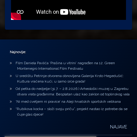
Najnovije:
Film Daniela Pavlića ‘Prašina u vitrini’ nagrađen na 12. Green
Montenegro International Film Festivalu
U središtu Petrinje otvorena obnovljena Galerija Krsto Hegedušić:
Kultura vraćena kući, u samo srce grada!
Od petka do nedjelje (31.7. – 2.8.2026.) Arheološki muzej u Zagrebu
otvara vrata građanima: Besplatan ulaz kao zaklon od toplinskog vala
‘Ni med cvetjem ni pravice’ na Aleji hrvatskih sportskih velikana
“Rubikova kocka – složi svoju priču”, projekt nastao iz potrebe da se
čuje glas djece!
NAJAVE