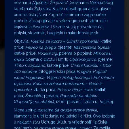
novinar u „Vjesniku Željezare“ (novinama Metalurškog
kombinata Željezara Sisak) i deset godina kao glavni
urednik lista „Novi Zagreb“ istoimene zagrebačke
općine. Zastupljena je u više regionalnih zbornika i
književnih časopisa. Pjesme su joj prevedene na
poljski, slovenski, bugarski i makedonski jezik.
Objavila:
Pjesma za Korzo – Glinski spomenar
, kratke
priče;
Pepeo na pragu
, pjesme;
Rascvjetana trpeza
,
kratke priče;
Vodeni žig
, poema o poplavi;
Mimoze u
moru
, poema o životu i smrti;
Otjerane ptice
, pjesme;
Tintom zapisano
, kratke priče;
Crveni karanfili – Izbor
100 kolumni
; trilogija kratkih priča
Krugovi
:
Pogled
ispod Pogledića, Vrijeme zrelog kestenja
i
Pet minuta
u paučini
;
Kuća sa zelenim barkodom – Priče iz
epicentra
, zbirka priča;
Priče iz dima
, izbor kratkih
priča;
Šnenokle
, pjesme;
Rapsodia na obloku
(
Rapsodija na oblaku
), izbor pjesama izdan u Poljskoj.
Njena zbirka pjesama
Sa druge strane štreke
,
štampana je u tri izdanja, na latinici i ćirilici. Ovo izdanje
u nakladništvu Udruge „Kultura vrijednosti“ iz Siska
nosi naziv
Sa druge strane štreke i Odjeci
. Za razliku