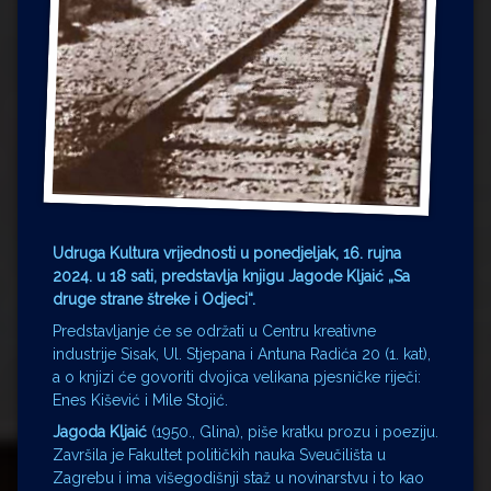
Udruga Kultura vrijednosti u ponedjeljak, 16. rujna
2024. u 18 sati, predstavlja knjigu Jagode Kljaić „Sa
druge strane štreke i Odjeci“.
Predstavljanje će se održati u Centru kreativne
industrije Sisak, Ul. Stjepana i Antuna Radića 20 (1. kat),
a o knjizi će govoriti dvojica velikana pjesničke riječi:
Enes Kišević i Mile Stojić.
Jagoda Kljaić
(1950., Glina), piše kratku prozu i poeziju.
Završila je Fakultet političkih nauka Sveučilišta u
Zagrebu i ima višegodišnji staž u novinarstvu i to kao