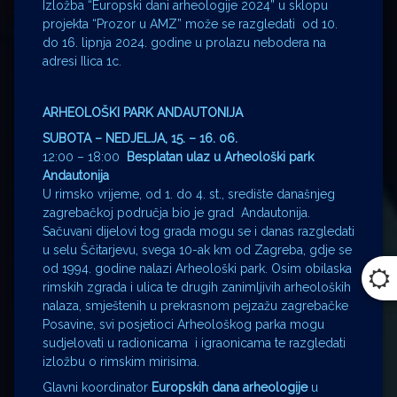
Izložba “Europski dani arheologije 2024” u sklopu
projekta “Prozor u AMZ” može se razgledati od 10.
do 16. lipnja 2024. godine u prolazu nebodera na
adresi Ilica 1c.
ARHEOLOŠKI PARK ANDAUTONIJA
SUBOTA – NEDJELJA, 15. – 16. 06.
12:00 – 18:00
Besplatan ulaz u Arheološki park
Andautonija
U rimsko vrijeme, od 1. do 4. st., središte današnjeg
zagrebačkoj područja bio je grad Andautonija.
Sačuvani dijelovi tog grada mogu se i danas razgledati
u selu Ščitarjevu, svega 10-ak km od Zagreba, gdje se
od 1994. godine nalazi Arheološki park. Osim obilaska
rimskih zgrada i ulica te drugih zanimljivih arheoloških
nalaza, smještenih u prekrasnom pejzažu zagrebačke
Posavine, svi posjetioci Arheološkog parka mogu
sudjelovati u radionicama i igraonicama te razgledati
izložbu o rimskim mirisima.
Glavni koordinator
Europskih dana arheologije
u