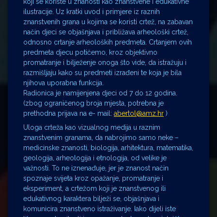
koji se koriste u znanosti kao znanstvene i edukativne
ilustracije. Uz kratki uvod i primjere iz raznih
znanstvenih grana u kojima se koristi crtež, na zabavan
način djeci se objašnjava i približava arheološki crtež,
odnosno crtanje arheoloških predmeta. Crtanjem ovih
predmeta djecu potičemo, kroz objektivno
promatranje i bilježenje onoga što vide, da istražuju i
razmišljaju kako su predmeti izrađeni te koja je bila
njihova uporabna funkcija.
Radionica je namijenjena djeci od 7 do 12 godina.
(zbog ograničenog broja mjesta, potrebna je
prethodna prijava na e- mail:
abertol@amz.hr
)
Uloga crteža kao vizualnog medija u raznim
znanstvenim granama, da nabrojimo samo neke –
medicinske znanosti, biologija, arhitektura, matematika,
geologija, arheologija i etnologija, od velike je
važnosti. To ne iznenađuje, jer je znanost način
spoznaje svijeta kroz opažanje, promatranje i
eksperiment, a crtežom koji je znanstvenog ili
edukativnog karaktera bilježi se, objašnjava i
komunicira znanstveno istraživanje. Iako dijeli iste