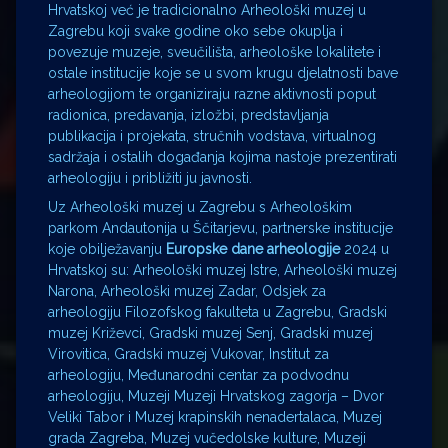
Hrvatskoj već je tradicionalno Arheološki muzej u
Zagrebu koji svake godine oko sebe okuplja i
povezuje muzeje, sveučilišta, arheološke lokalitete i
ostale institucije koje se u svom krugu djelatnosti bave
arheologijom te organiziraju razne aktivnosti poput
radionica, predavanja, izložbi, predstavljanja
publikacija i projekata, stručnih vodstava, virtualnog
sadržaja i ostalih događanja kojima nastoje prezentirati
arheologiju i približiti ju javnosti.
Uz Arheološki muzej u Zagrebu s Arheološkim
parkom Andautonija u Ščitarjevu, partnerske institucije
koje obilježavanju
Europske dane arheologije
2024 u
Hrvatskoj su: Arheološki muzej Istre, Arheološki muzej
Narona, Arheološki muzej Zadar, Odsjek za
arheologiju Filozofskog fakulteta u Zagrebu, Gradski
muzej Križevci, Gradski muzej Senj, Gradski muzej
Virovitica, Gradski muzej Vukovar, Institut za
arheologiju, Međunarodni centar za podvodnu
arheologiju, Muzeji Muzeji Hrvatskog zagorja – Dvor
Veliki Tabor i Muzej krapinskih nenadertalaca, Muzej
grada Zagreba, Muzej vučedolske kulture, Muzeji