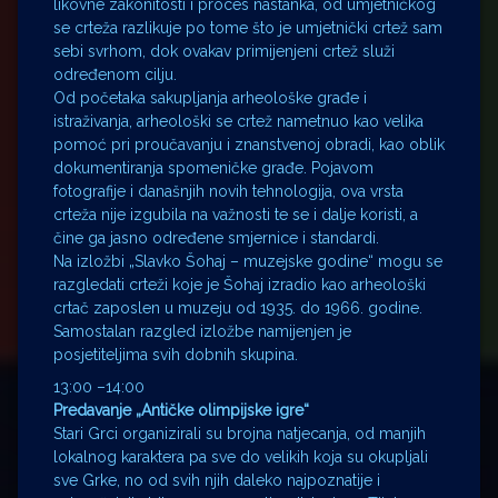
likovne zakonitosti i proces nastanka, od umjetničkog
se crteža razlikuje po tome što je umjetnički crtež sam
sebi svrhom, dok ovakav primijenjeni crtež služi
određenom cilju.
Od početaka sakupljanja arheološke građe i
istraživanja, arheološki se crtež nametnuo kao velika
pomoć pri proučavanju i znanstvenoj obradi, kao oblik
dokumentiranja spomeničke građe. Pojavom
fotografije i današnjih novih tehnologija, ova vrsta
crteža nije izgubila na važnosti te se i dalje koristi, a
čine ga jasno određene smjernice i standardi.
Na izložbi „Slavko Šohaj – muzejske godine“ mogu se
razgledati crteži koje je Šohaj izradio kao arheološki
crtač zaposlen u muzeju od 1935. do 1966. godine.
Samostalan razgled izložbe namijenjen je
posjetiteljima svih dobnih skupina.
13:00 –14:00
Predavanje „Antičke olimpijske igre“
Stari Grci organizirali su brojna natjecanja, od manjih
lokalnog karaktera pa sve do velikih koja su okupljali
sve Grke, no od svih njih daleko najpoznatije i