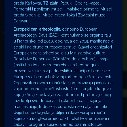
grada Karlovca, TZ zlatni Papuk i Općina Kaptol,
Pomorski i povijesni muzej Hrvatskog primorja, Muzej
grada Šibenika, Muzej grada Iloka i Zavičajni muzej
Daruvar.
Europski dani arheologije
, odnosno European
Archaeology Days (EAD), kontinuirano se organiziraju
u Francuskoj od 2010. godine, a od 2019. manifestacija
se širi i na druge europske zemlje. Glavni organizatori
Europskih dana arheologije su Ministarstvo kulture
Republike Francuske (Ministère de la culture) i Inrap
(Institut national de recherches archéologiques
préventives) uz niz partnerskih institucija diljem cijele
Europe s ciljem približavanja arheologije široj javnosti.
Organizatori ovom manifestacijom pozivaju javnost da
zajedno urone u prošlost i istraže materijalne tragove
koje je čovjek ostavljao za sobom od pretpovijesnog
razdoblja sve do danas. Tijekom tri dana trajanja
manifestacije, tridesetak europskih zemalja nudi oko
dvije tisuće događanja diljem čitave Europe među
kojima su razgledi arheoloških lokaliteta, edukativni i
zabavni program, susreti s arheolozima, izložbe,