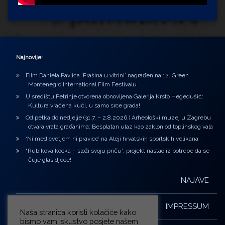
Najnovije:
Film Daniela Pavlića ‘Prašina u vitrini’ nagrađen na 12. Green
Montenegro International Film Festivalu
U središtu Petrinje otvorena obnovljena Galerija Krsto Hegedušić:
Kultura vraćena kući, u samo srce grada!
Od petka do nedjelje (31.7. – 2.8.2026.) Arheološki muzej u Zagrebu
otvara vrata građanima: Besplatan ulaz kao zaklon od toplinskog vala
‘Ni med cvetjem ni pravice’ na Aleji hrvatskih sportskih velikana
“Rubikova kocka – složi svoju priču”, projekt nastao iz potrebe da se
čuje glas djece!
NAJAVE
IMPRESSUM
Naša stranica koristi kolačiće kako
bismo vam iskustvo posjete našem