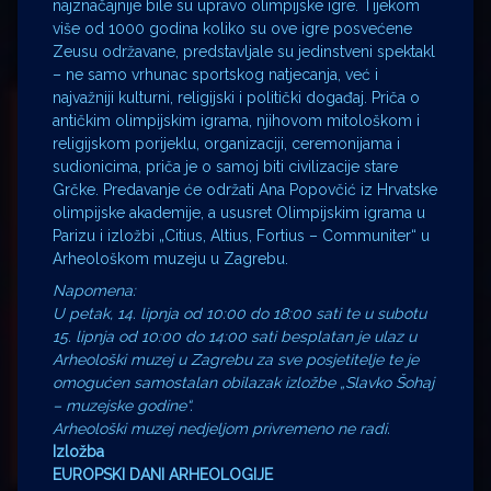
najznačajnije bile su upravo olimpijske igre. Tijekom
više od 1000 godina koliko su ove igre posvećene
Zeusu održavane, predstavljale su jedinstveni spektakl
– ne samo vrhunac sportskog natjecanja, već i
najvažniji kulturni, religijski i politički događaj. Priča o
antičkim olimpijskim igrama, njihovom mitološkom i
religijskom porijeklu, organizaciji, ceremonijama i
sudionicima, priča je o samoj biti civilizacije stare
Grčke. Predavanje će održati Ana Popovčić iz Hrvatske
olimpijske akademije, a ususret Olimpijskim igrama u
Parizu i izložbi „Citius, Altius, Fortius – Communiter“ u
Arheološkom muzeju u Zagrebu.
Napomena:
U petak, 14. lipnja od 10:00 do 18:00 sati te u subotu
15. lipnja od 10:00 do 14:00 sati besplatan je ulaz u
Arheološki muzej u Zagrebu za sve posjetitelje te je
omogućen samostalan obilazak izložbe „Slavko Šohaj
– muzejske godine“.
Arheološki muzej nedjeljom privremeno ne radi.
Izložba
EUROPSKI DANI ARHEOLOGIJE