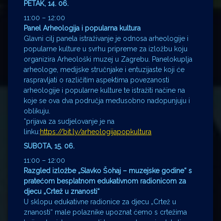
PETAK, 14. 06.
11:00 – 12:00
Panel Arheologija i popularna kultura
Glavni cilj panela istraživanje je odnosa arheologije i
popularne kulture u svrhu pripreme za izložbu koju
organizira Arheološki muzej u Zagrebu. Panelokuplja
arheologe, medijske stručnjake i entuzijaste koji će
raspravljati o različitim aspektima povezanosti
arheologije i popularne kulture te istražiti načine na
koje se ova dva područja međusobno nadopunjuju i
oblikuju.
*prijava za sudjelovanje je na
linku:
https://bit.ly/arheologijapopkultura
SUBOTA, 15. 06.
11:00 – 12:00
Razgled izložbe „Slavko Šohaj – muzejske godine“ s
pratećom besplatnom edukativnom radionicom za
djecu „Crtež u znanosti“
U sklopu edukativne radionice za djecu „Crtež u
znanosti“ male polaznike upoznat ćemo s crtežima