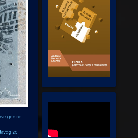
 ove godine
tavog 20. i