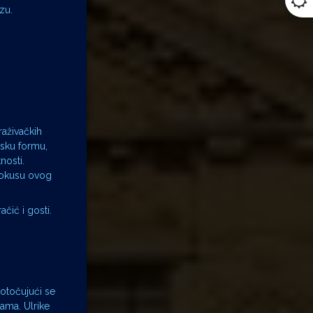
zu.
raživačkih
onsku formu,
nosti.
 fokusu ovog
čić i gosti.
dotočujući se
ama. Ulrike