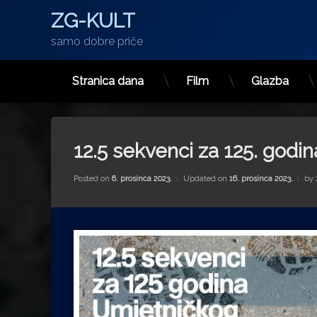
ZG-KULT
samo dobre priče
Stranica dana
Film
Glazba
Preskoči
na
sadržaj
12.5 sekvenci za 125. godi
Posted on
6. prosinca 2023.
Updated on
16. prosinca 2023.
by