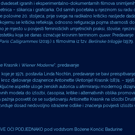
 od dvadeset igranih i eksperimentalno-dokumentarnih filmova snimljenih
jetnica – slikarica i grafičarka. Od samih početaka u njezinom su radu 
polovine 20. stoljeća, prije svega na radikalno kritičko nasljeđe dad
 kojemu se kritička refleksija, odnosno refiguracija pojma stvarnosti 
o je mjesto u povijesti feminističkih umjetničkih praksi, štoviše, njezin
u estetiku koja se danas označuje krovnim terminom
queer
. Predavanje
Paris Calligrammes
(2019.) s filmovima iz tzv.
Berlinske trilogije
(1979. 
te Krasnik i
Wiener Moderne
“; predavanje
“ koje je 1971. postavila Linda Nochlin, predavanje se bavi preispitivan
kroz djelovanje dizajnerice Antoinette (Antonije) Krasnik (1874. – 1956.
će ključne aspekte uloge ženskih autorica u afirmiranju modernog dizajn
ih modela do izložbi, časopisa, kritike i alternativnih oblika promovi
žnja posvetit će se sudjelovanju Antoinette Krasnik na izložbi Druš
tvrđuje dosad nedovoljno istražene odlike i značenja povijesti izložbi 
ža ZA SVE OČI PODJEDNAKO pod vodstvom Božene Končić Badurine