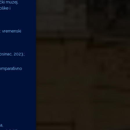
ički muzej,
like i
e: vremenski
osinac, 2023.;
komparativno
a,