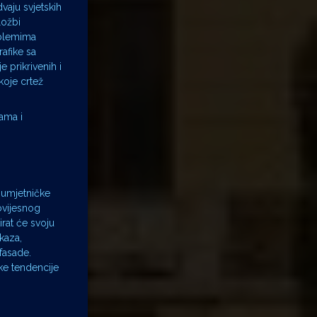
vaju svjetskih
ložbi
oblemima
rafike sa
 prikrivenih i
koje crtež
ama i
 umjetničke
ovijesnog
irat će svoju
kaza,
fasade.
ske tendencije