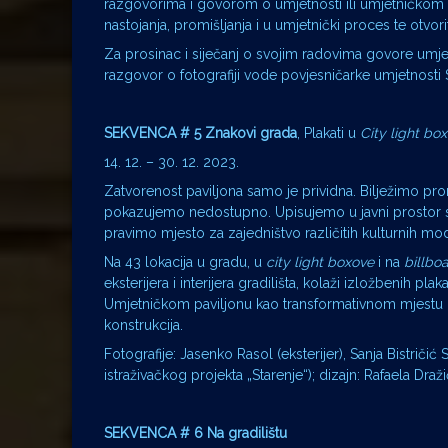
razgovorima i govorom o umjetnosti ili umjetničkom ra
nastojanja, promišljanja i u umjetnički proces te otvo
Za prosinac i siječanj o svojim radovima govore umjetn
razgovor o fotografiji vode povjesničarke umjetnosti S
SEKVENCA # 5 Znakovi grada
, Plakati u
City light bo
14. 12. – 30. 12. 2023.
Zatvorenost paviljona samo je prividna. Bilježimo pro
pokazujemo nedostupno. Upisujemo u javni prostor sv
pravimo mjesto za zajedništvo različitih kulturnih modu
Na 43 lokacija u gradu, u
city light boxove
i na
billbo
eksterijera i interijera gradilišta, kolaži izložbenih p
Umjetničkom paviljonu kao transformativnom mjestu dug
konstrukcija.
Fotografije: Jasenko Rasol (eksterijer), Sanja Bistričić 
istraživačkog projekta „Starenje“); dizajn: Rafaela Draži
SEKVENCA # 6 Na gradilištu