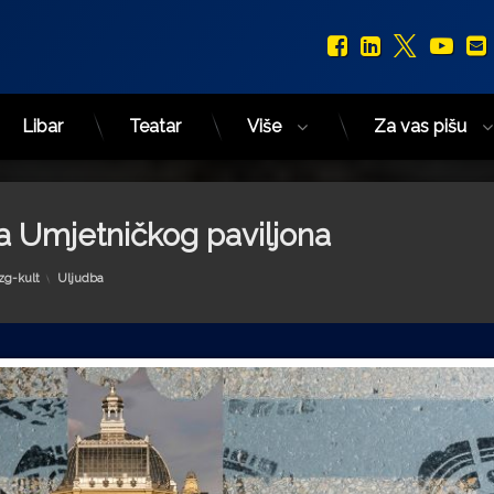
Facebook
LinkedIn
X.com
You
Libar
Teatar
Više
Za vas pišu
na Umjetničkog paviljona
Kategorije:
zg-kult
Uljudba