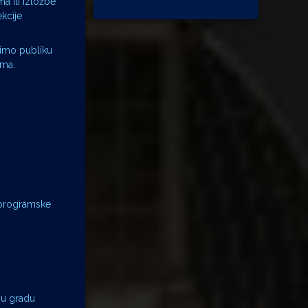
a ili izložbe
kcije
dimo publiku
ama.
 programske
 u gradu