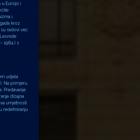
 u Europi i
očite
aizma i
događa kroz
i su radovi već
 Leonide
– 1984.) s
jem udjela
). Na primjeru
a. Predavanje
ranja dizajna
tva umjetnosti
u redefiniranju