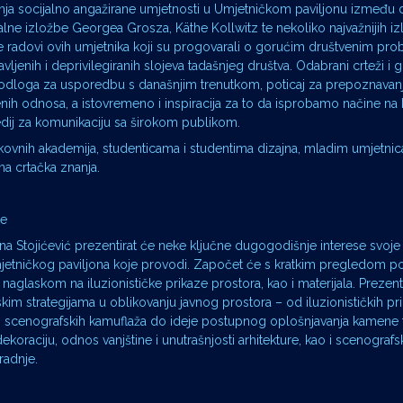
ganja socijalno angažirane umjetnosti u Umjetničkom paviljonu između d
lne izložbe Georgea Grosza, Käthe Kollwitz te nekoliko najvažnijih iz
će radovi ovih umjetnika koji su progovarali o gorućim društvenim pr
vljenih i deprivilegiranih slojeva tadašnjeg društva. Odabrani crteži i g
odloga za usporedbu s današnjim trenutkom, poticaj za prepoznavanje
nih odnosa, a istovremeno i inspiracija za to da isprobamo načine na 
medij za komunikaciju sa širokom publikom.
ikovnih akademija, studenticama i studentima dizajna, mladim umjetnic
na crtačka znanja.
je
na Stojićević prezentirat će neke ključne dugogodišnje interese svoje
 Umjetničkog paviljona koje provodi. Započet će s kratkim pregledom p
s naglaskom na iluzionističke prikaze prostora, kao i materijala. Prezent
m strategijama u oblikovanju javnog prostora – od iluzionističkih pri
stura, scenografskih kamuflaža do ideje postupnog oplošnjavanja kamene 
ekoraciju, odnos vanjštine i unutrašnjosti arhitekture, kao i scenograf
radnje.