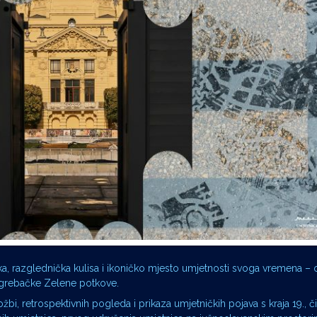
ka, razglednička kulisa i ikoničko mjesto umjetnosti svoga vremena –
zagrebačke Zelene potkove.
žbi, retrospektivnih pogleda i prikaza umjetničkih pojava s kraja 19., či