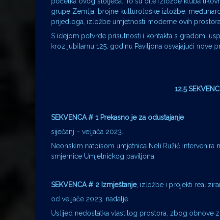
početka ovog stoljeća. To su bile izložbe kluba likov
grupe Zemlja, brojne kulturološke izložbe, međunarod
prijedloga, izložbe umjetnosti moderne ovih prostora 
S idejom potvrde prisutnosti i kontakta s gradom, u
kroz jubilarnu 125. godinu Paviljona osvajajući nove 
12.5 SEKVEN
SEKVENCA # 1 Prekasno je za odustajanje
siječanj – veljača 2023.
Neonskim natpisom umjetnica Neli Ružić intervenira
smjernice Umjetničkog paviljona.
SEKVENCA # 2
Izmještanje
, izložbe i projekti realizi
od veljače 2023. nadalje
Uslijed nedostatka vlastitog prostora, zbog obnove z