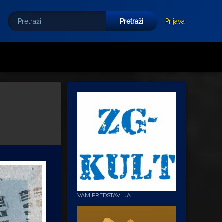
Pretraži:
Tube
E-mail
Prijava
VAM PREDSTAVLJA :