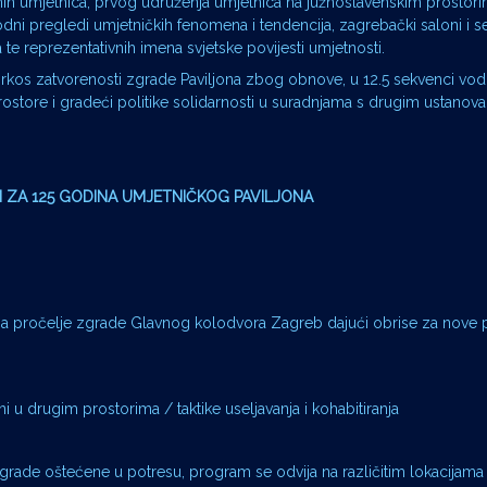
nih umjetnica, prvog udruženja umjetnica na južnoslavenskim prostorim
ni pregledi umjetničkih fenomena i tendencija, zagrebački saloni i se
te reprezentativnih imena svjetske povijesti umjetnosti.
sprkos zatvorenosti zgrade Paviljona zbog obnove, u 12.5 sekvenci vo
prostore i gradeći politike solidarnosti u suradnjama s drugim ustanov
CI ZA 125 GODINA UMJETNIČKOG PAVILJONA
 na pročelje zgrade Glavnog kolodvora Zagreb dajući obrise za nove
rani u drugim prostorima / taktike useljavanja i kohabitiranja
grade oštećene u potresu, program se odvija na različitim lokacijama