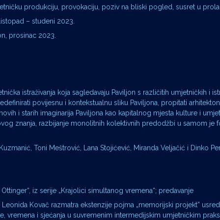
etničku produkciju, provokaciju, poziv na bliski pogled, susret u prola
listopad – studeni 2023.
jon, prosinac 2023.
čka istraživanja koja sagledavaju Paviljon s različitih umjetničkih i ist
i redefinirati povijesnu i kontekstualnu sliku Paviljona, propitati arhitekt
 novih i starih imaginarija Paviljona kao kapitalnog mjesta kulture i umjet
 novog znanja, razbijanje monolitnih kolektivnih predodžbi u samom je
uzmanić, Toni Meštrović, Lana Stojićević, Miranda Veljačić i Dinko Pera
e Ottinger“, iz serije „Krajolici simultanog vremena“; predavanje
er“ Leonida Kovač razmatra ekstenzije pojma „memorijski projekt” usre
, vremena i sjećanja u suvremenim intermedijskim umjetničkim praks