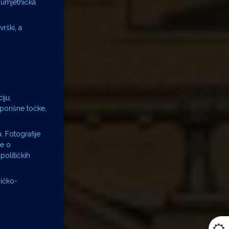
 umjetnička
rški, a
iju,
porišne točke,
. Fotografije
re o
političkih
ničko-