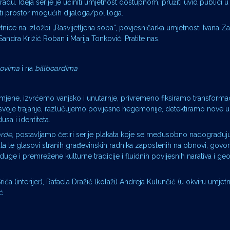
du. Ideja serije je učiniti umjetnost dostupnom, pružiti uvid publici u
riti prostor mogućih dijaloga/poliloga.
ice na izložbi „Rasvijetljena soba“, povjesničarka umjetnosti Ivana Zav
andra Križić Roban i Marija Tonković. Pratite nas.
xovima
i na
billboardima
mjene, izvrćemo vanjsko i unutarnje, privremeno fiksiramo transformac
oje trajanje, razlučujemo povijesne hegemonije, detektiramo nove u
sa i identiteta.
arde
, postavljamo četiri serije plakata koje se međusobno nadograđuju
lakata te glasovi stranih građevinskih radnika zaposlenih na obnovi, govo
e i premrežene kulturne tradicije i fluidnih povijesnih narativa i geo
Srića (interijer), Rafaela Dražić (kolaži) Andreja Kulunčić (u okviru umjet
ć