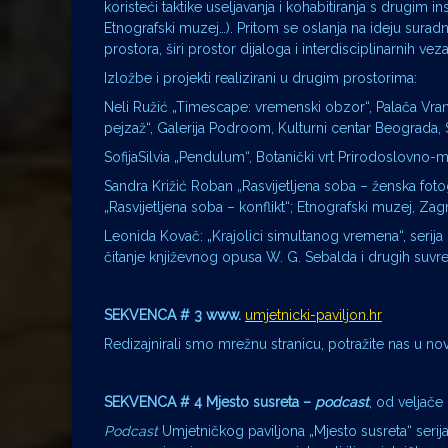
koristeći taktike useljavanja i kohabitiranja s drugim i
Etnografski muzej…). Pritom se oslanja na ideju suradniš
prostora, širi prostor dijaloga i interdisciplinarnih ve
Izložbe i projekti realizirani u drugim prostorima:
Neli Ružić „Timescape: vremenski obzor“, Palača Vran
pejzaž“, Galerija Podroom, Kulturni centar Beograda, Sr
SofijaSilvia „Pendulum“, Botanički vrt Prirodoslovno-ma
Sandra Križić Roban „Rasvijetljena soba – ženska fotog
„Rasvijetljena soba – konflikt“; Etnografski muzej, Za
Leonida Kovač: „Krajolici simultanog vremena“, seri
čitanje književnog opusa W. G. Sebalda i drugih suvr
SEKVENCA # 3 www.
umjetnicki-paviljon.hr
Redizajnirali smo mrežnu stranicu, potražite nas u no
SEKVENCA # 4 Mjesto susreta –
podcast
, od veljače
Podcast
Umjetničkog paviljona „Mjesto susreta“ serija