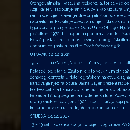
Ottinger, filmska i kazališna režiserka, autorica više
Aziji, karijeru započinje ranih 1960-ih kao vizualna um
reminiscencije na avangardne umjetničke pokrete prve 
nadrealizma. Razvila je osebujan umjetnički diskurs u
figure analogije i groteske. Opus Ulrike Ottinger ključn
početkom 1970-ih inaugurirali performativno-kritičk
Kovač postavit će u odnos njezin autobiografski film
osobitim naglaskom na film
Freak Orlando
(1981.).
UTORAK, 12. 12. 2023.
19 sati: Jasna Galjer: „Nepoznata“ dizajnerica Antoinet
Polazeći od pitanja „Zašto nije bilo velikih umjetnica?
ženskog identiteta u historiografskom narativu dizajna 
istraživanja njezina opusa, Jasna Galjer prezentirat 
kontekstualizira transnacionalne razmjene, od obrazovn
kao autentičnog segmenta moderne kulture. Posebna pa
u Umjetničkom paviljonu 1902., studiji slučaja koja po
kulturne povijesti u (srednjo)europskom kontekstu.
SRIJEDA, 13. 12. 2023.
13 – 19 sati: radionica socijalno osjetljivog crte