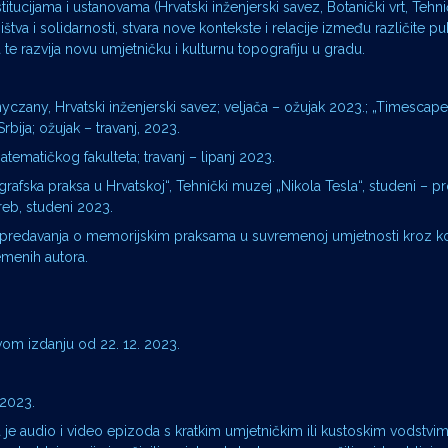
nstitucijama i ustanovama (Hrvatski inženjerski savez, Botanički vrt, Tehn
tva i solidarnosti, stvara nove kontekste i relacije između različite pub
za te razvija novu umjetničku i kulturnu topografiju u gradu.
yczany, Hrvatski inženjerski savez; veljača – ožujak 2023.; „Timescap
bija; ožujak – travanj, 2023.
tematičkog fakulteta; travanj – lipanj 2023.
rafska praksa u Hrvatskoj“, Tehnički muzej „Nikola Tesla“, studeni – pr
greb, studeni 2023.
ja predavanja o memorijskim praksama u suvremenoj umjetnosti kroz 
emenih autora.
vom izdanju od 22. 12. 2023.
 2023.
 je audio i video epizoda s kratkim umjetničkim ili kustoskim vodstvim