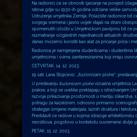
Na radionici će se obnoviti sjećanje na povijest izla
ratova gdje su 1930-ih godina održane velike samosta
Udruženja umjetnika Zemlja. Polazište radionice bit 
svojega vremena i jasno uvijek stajali na strani obespra
spomenutih izložbi u Umjetničkom paviljonu bit će p
razmatranje očiglednih nejednakosti aktualnih društve
danas možemo koristiti kao alat za pričanje priča i 
Radionica je namijenjena studenticama i studentima l
umjetnicima i svima zainteresiranima koji imaju osnov
ČETVRTAK, 14. 12. 2023.
19 sati: Lana Stojićević: „Iluzionizam plohe“; predavan
U predavanju
Iluzionizam plohe
vizualna umjetnica La
prakse, a koji se uvelike preklapaju s istraživanjem
razvoja prikazivanja prostornosti u mediju slikarstva, 
potragu za kazališnim, odnosno primarno scenografski
strategije izmjene materijala, lažnih struktura i tek
Predstavit će radove u kojima istražuje arhitektonsku d
neostilova, pogotovo u kontekstu suvremene divlje g
PETAK, 15. 12. 2023.