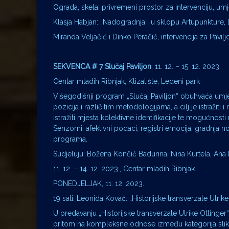
Ograda, skela: privremeni prostor za intervenciju, umj
Klasja Habjan: „Nadogradnja“, u sklopu Artupunkture, 
Miranda Veljačić i Dinko Peračić, intervencija za Pavil
SEKVENCA # 7 Slučaj Paviljon
, 11. 12. – 15. 12. 2023.
Centar mladih Ribnjak; Klizalište, Ledeni park
Višegodišnji program „Slučaj Paviljon“ obuhvaća umjetni
pozicija i različitim metodologijama, a cilj je istražiti 
istražiti mjesta kolektivne identifikacije te mogućnosti
Senzorni, afektivni podaci, registri emocija, gradnja
programa.
Sudjeluju: Božena Končić Badurina, Nina Kurtela, Ana K
11. 12. – 14. 12. 2023., Centar mladih Ribnjak
PONEDJELJAK, 11. 12. 2023.
19 sati: Leonida Kovač: „Historijske transverzale Ulrik
U predavanju „Historijske transverzale Ulrike Otting
pritom na kompleksne odnose između kategorija slike