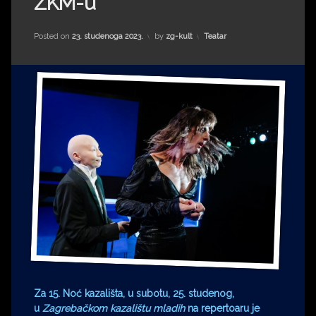
ZKM-u
Impressum
Milenko Strižak
Drugi autori
Drugi autori
Kategorije:
Posted on
23. studenoga 2023.
by
zg-kult
Teatar
Matea Andrić
Ljiljana Lekanić-Kljaić
Željko Krznarić
Mario Lovreković
Miroslav Šantek
Za 15. Noć kazališta, u subotu, 25. studenog,
u
Zagrebačkom kazalištu mladih
na repertoaru je