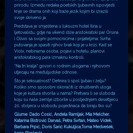
prirodu. Između redaka poetskih ljubavnih ispovijesti
krije se drama onih koji traže jezik kojim bi izrazili
svoje skriveno ja.
Predstava je smještena u luksuzni hotel Iliria u
ljetovalištu, gdje na vikend stiže aristokratski par Orsina
i Olivio sa svojim pomoćnicima i prijateljima. Svrha
putovanja je spasiti njihov brak koji je u krizi. Kad se
Violx, nebinarna osoba, pojavi u hotelu, planovi
aristokratskog para izmaknu kontroli.
“Na tri kralja” govori o rodnim ulogama i njihovom
utjecaju na međuljudske odnose.
Što je seksualnost? Definira li spol ljubav i želju?
Koliko smo sposobni iskoračiti iz društvenih uloga
koje je kultura stvorila u nama? Pretvara li se sloboda
koju su naše zemlje izborile u posljednjem desetljeću
20. stoljeća u slobodu pojedinaca da biraju tko su?
Glume
:
Dado Ćosić, Anđela Ramljak, Mia Melcher,
Katarina Bistrović Darvaš, Petra Svrtan, Mateo Videk,
Barbara Prpić, Doris Šarić Kukuljica,Toma Medvešek,