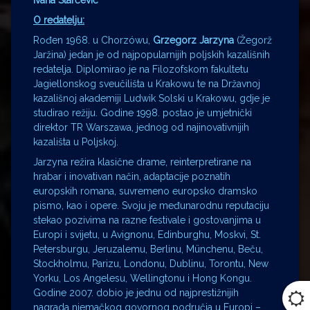
Ivana Starčević
O redatelju:
Rođen 1968. u Chorzówu,
Grzegorz Jarzyna
(Žegorž
Jaržina) jedan je od najpopularnijih poljskih kazališnih
redatelja. Diplomirao je na Filozofskom fakultetu
Jagiellonskog sveučilišta u Krakowu te na Državnoj
kazališnoj akademiji Ludwik Solski u Krakowu, gdje je
studirao režiju. Godine 1998. postao je umjetnički
direktor TR Warszawa, jednog od najinovativnijih
kazališta u Poljskoj.
Jarzyna režira klasične drame, reinterpretirane na
hrabar i inovativan način, adaptacije poznatih
europskih romana, suvremeno europsko dramsko
pismo, kao i opere. Svoju je međunarodnu reputaciju
stekao pozivima na razne festivale i gostovanjima u
Europi i svijetu, u Avignonu, Edinburghu, Moskvi, St.
Petersburgu, Jeruzalemu, Berlinu, Münchenu, Beču,
Stockholmu, Parizu, Londonu, Dublinu, Torontu, New
Yorku, Los Angelesu, Wellingtonu i Hong Kongu.
Godine 2007. dobio je jednu od najprestižnijih
nagrada njemačkog govornog područja u Europi –