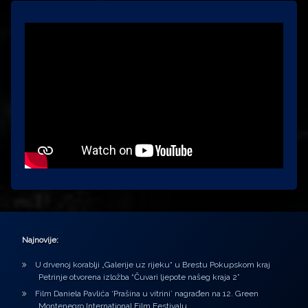
Najnovije:
U drvenoj korablji „Galerije uz rijeku“ u Brestu Pokupskom kraj
Petrinje otvorena izložba “Čuvari ljepote našeg kraja 2”
Film Daniela Pavlića ‘Prašina u vitrini’ nagrađen na 12. Green
Montenegro International Film Festivalu