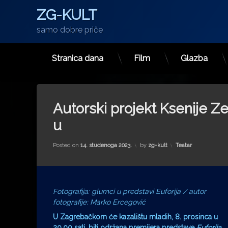
ZG-KULT
samo dobre priče
Stranica dana
Film
Glazba
Preskoči
na
sadržaj
Autorski projekt Ksenije Ze
u
Kategorije:
Posted on
14. studenoga 2023.
by
zg-kult
Teatar
Fotografija: glumci u predstavi Euforija / autor
fotografije: Marko Ercegović
U Zagrebačkom će kazalištu mladih, 8. prosinca u
20,00 sati, biti održana premijera predstave
Euforija
.