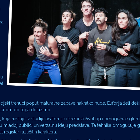
a
na
ju
et
jacijski trenuci poput maturalne zabave nakratko nude. Euforija želi dešif
ijenom do toga dolazimo.
koja nastaje iz studije anatomije i kretanja životinja i omogućuje glu
u mladoj publici univerzalnu ideju predstave. Ta tehnika omogućuje
egistar različitih karaktera.