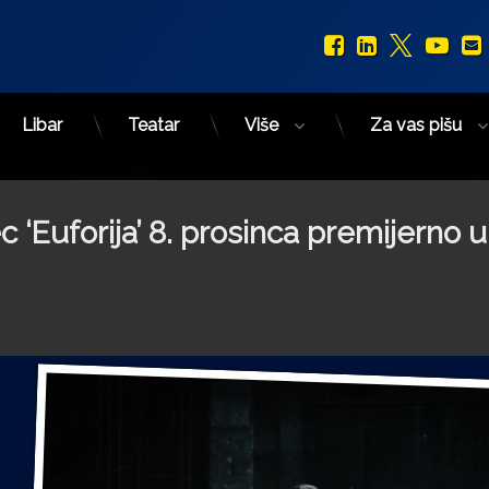
Facebook
LinkedIn
X.com
You
Libar
Teatar
Više
Za vas pišu
c ‘Euforija’ 8. prosinca premijerno