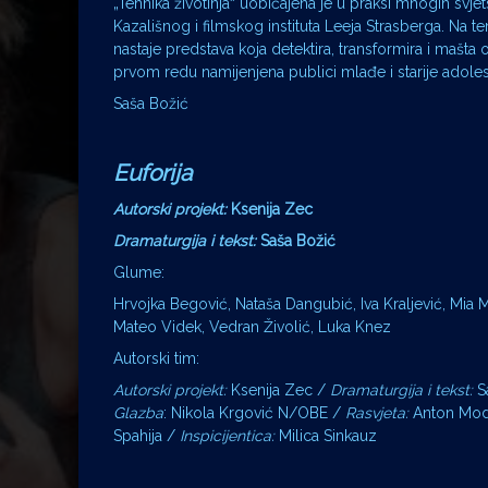
„Tehnika životinjaˮ uobičajena je u praksi mnogih s
Kazališnog i filmskog instituta Leeja Strasberga. Na te
nastaje predstava koja detektira, transformira i mašta o
prvom redu namijenjena publici mlađe i starije adole
Saša Božić
Euforija
Autorski projekt:
Ksenija Zec
Dramaturgija i tekst:
Saša Božić
Glume:
Hrvojka Begović, Nataša Dangubić, Iva Kraljević, Mia
Mateo Videk, Vedran Živolić, Luka Knez
Autorski tim:
Autorski projekt:
Ksenija Zec /
Dramaturgija i tekst:
S
Glazba
: Nikola Krgović N/OBE /
Rasvjeta:
Anton Mod
Spahija /
Inspicijentica:
Milica Sinkauz