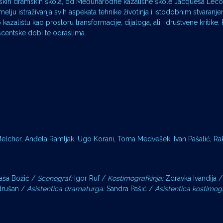
vjetskih dramskih škola, od Međunarodne kazališne škole Jacquesa Lec
melju istraživanja svih aspekata tehnike životinja i istodobnim stvaranj
 kazalištu kao prostoru transformacije, dijaloga, ali i društvene kritike.
scentske dobi te odraslima.
 Melcher, Anđela Ramljak, Ugo Korani, Toma Medvešek, Ivan Pašalić, Ra
aša Božić /
Scenograf:
Igor Ruf /
Kostimografkinja:
Zdravka Ivandija /
rušan /
Asistentica dramaturga:
Sandra Pašić /
Asistentica kostimogr