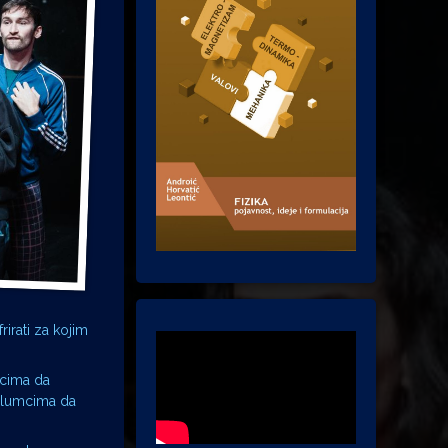
rirati za kojim
mcima da
 glumcima da