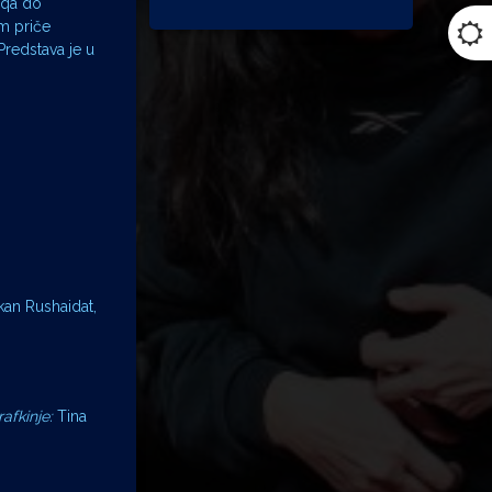
oqa do
em priče
 Predstava je u
kan Rushaidat,
afkinje:
Tina