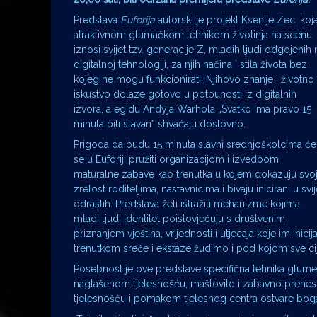
Predstava
Euforija
autorski je projekt Ksenije Zec, koj
atraktivnom glumačkom tehnikom životinja na scenu
iznosi svijet tzv. generacije Z, mladih ljudi odgojenih 
digitalnoj tehnologiji, za njih načina i stila života bez
kojeg ne mogu funkcionirati. Njihovo znanje i životno
iskustvo dolaze gotovo u potpunosti iz digitalnih
izvora, a egidu Andyja Warhola „Svatko ima pravo 15
minuta biti slavanˮ shvaćaju doslovno.
Prigoda da budu 15 minuta slavni srednjoškolcima će
se u Euforiji pružiti organizacijom i izvedbom
maturalne zabave kao trenutka u kojem dokazuju svo
zrelost roditeljima, nastavnicima i bivaju inicirani u svij
odraslih. Predstava želi istražiti mehanizme kojima
mladi ljudi identitet poistovjećuju s društvenim
priznanjem vještina, vrijednosti i utjecaja koje im inici
trenutkom sreće i ekstaze žudimo i pod kojom sve c
Posebnost je ove predstave specifična tehnika glume, 
naglašenom tjelesnošću, maštovito i zabavno prenes
tjelesnošću i pomakom tjelesnog centra ostvare bogat r