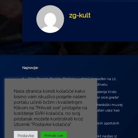
zg-kult
Najnovije:
Film Daniela Pavlića ‘Prašina u vitrini’ nagrađen na 12.
Green Montenegro International Film Festivalu
Naša stranica koristi kolačiće kako
U središtu Petrinje otvorena obnovljena Galerija Krsto
bismo vam iskustvo posjete našem
Hegedušić: Kultura vraćena kući, u samo srce grada!
portalu učinili bržim i kvalitetnijim.
Od petka do nedjelje (31.7. – 2.8.2026.) Arheološki muzej
Klikom na "Prihvati sve" pristajete na
u Zagrebu otvara vrata građanima: Besplatan ulaz kao
korištenje SVIH kolačića, no svoj
zaklon od toplinskog vala
pristanak možete kontrolirati kroz
‘Ni med cvetjem ni pravice’ na Aleji hrvatskih sportskih
izbornik "Postavke kolačića".
velikana
Postavke
Prihvati sve
“Rubikova kocka – složi svoju priču”, projekt nastao iz