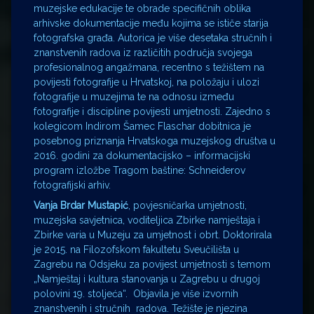
muzejske edukacije te obrade specifičnih oblika
arhivske dokumentacije među kojima se ističe starija
fotografska građa. Autorica je više desetaka stručnih i
znanstvenih radova iz različitih područja svojega
profesionalnog angažmana, recentno s težištem na
povijesti fotografije u Hrvatskoj, na položaju i ulozi
fotografije u muzejima te na odnosu između
fotografije i discipline povijesti umjetnosti. Zajedno s
kolegicom Indirom Šamec Flaschar dobitnica je
posebnog priznanja Hrvatskoga muzejskog društva u
2016. godini za dokumentacijsko – informacijski
program izložbe Tragom baštine: Schneiderov
fotografijski arhiv.
Vanja Brdar Mustapić
, povjesničarka umjetnosti,
muzejska savjetnica, voditeljica Zbirke namještaja i
Zbirke varia u Muzeju za umjetnost i obrt. Doktorirala
je 2015. na Filozofskom fakultetu Sveučilišta u
Zagrebu na Odsjeku za povijest umjetnosti s temom
„Namještaj i kultura stanovanja u Zagrebu u drugoj
polovini 19. stoljeća“. Objavila je više izvornih
znanstvenih i stručnih radova. Težište je njezina