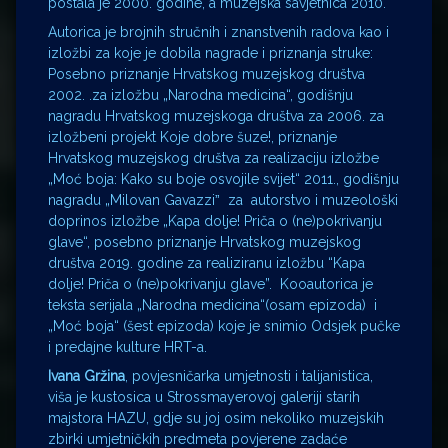
postala je 2000. godine, a muzejska savjetnica 2010.
Autorica je brojnih stručnih i znanstvenih radova kao i
izložbi za koje je dobila nagrade i priznanja struke:
Posebno priznanje Hrvatskog muzejskog društva
2002. .za izložbu „Narodna medicina“, godišnju
nagradu Hrvatskog muzejskoga društva za 2006. za
izložbeni projekt Koje dobre šuze!, priznanje
Hrvatskog muzejskog društva za realizaciju izložbe
„Moć boja: Kako su boje osvojile svijet“ 2011., godišnju
nagradu „Milovan Gavazziˮ za autorstvo i muzeološki
doprinos izložbe „Kapa dolje! Priča o (ne)pokrivanju
glave“, posebno priznanje Hrvatskog muzejskog
društva 2019. godine za realiziranu izložbu “Kapa
dolje! Priča o (ne)pokrivanju glave”. Kooautorica je
teksta serijala „Narodna medicina“(osam epizoda) i
„Moć boja“ (šest epizoda) koje je snimio Odsjek pučke
i predajne kulture HRT-a.
Ivana Gržina
, povjesničarka umjetnosti i talijanistica,
viša je kustosica u Strossmayerovoj galeriji starih
majstora HAZU, gdje su joj osim nekoliko muzejskih
zbirki umjetničkih predmeta povjerene zadaće