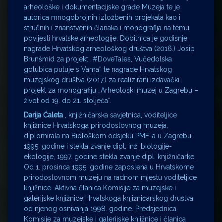
arheološke i dokumentacijske građe Muzeja te je
autorica mnogobrojnih izložbenih projekata kao i
stručnih i znanstvenih članaka i monografija na temu
povijesti hrvatske arheologije. Dobitnica je godišnje
nagrade Hrvatskog arheološkog društva (2016.) Josip
Brunšmid za projekt „#DoveTales, Vučedolska
golubica putuje s Vama“ te nagrade Hrvatskog
muzejskog društva (2017.) za realizirani izdavački
projekt za monografiju „Arheološki muzej u Zagrebu –
život od 19. do 21. stoljeća“.
Darija Ćaleta
, knjižničarska savjetnica, voditeljice
knjižnice Hrvatskoga prirodoslovnog muzeja,
diplomirala na Biološkom odsjeku PMF-a u Zagrebu
1995. godine i stekla zvanje dipl. inž. biologije-
ekologije, 1997. godine stekla zvanje dipl. knjižničarke.
Od 1. prosinca 1995. godine zaposlena u Hrvatskome
prirodoslovnom muzeju na radnom mjestu voditeljice
knjižnice. Aktivna članica Komisije za muzejske i
galerijske knjižnice Hrvatskoga knjižničarskog društva
od njenog osnivanja 1998. godine. Predsjednica
Komisije za muzejske i galerijske knjižnice i članica