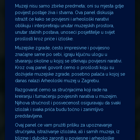
Muzeji nisu samo zbirke predmeta; oni su mjesta gdje
povijest postaje živa i stvarna. Ova panel diskusija
istražit će kako se povijesni i arheološki narativi
oblikuju i interpretiraju unutar muzejskih prostora,
unutar stalnih postava, unoseći posjetitelje u svijet
prošlosti kroz priče i izloške.
Muzejske zgrade, često impresivne i povijesno
značajne same po sebi, igraju ključnu ulogu u
stvaranju okoline u kojoj se otkrivaju povijesni narativi.
Kroz ovaj panel govorit ćemo o prošlosti koju su
doživjele muzejske zgrade, posebno palača u kojoj se
danas nalazi Arheološki muzej u Zagrebu.
Razgovarat ćemo sa stručnjacima koji rade na
kreiranju i tumačenju povijesnih narativa u muzejim.
Njihova stručnost i posvećenost osiguravaju da svaki
izložak i svaka priča budu točno i zanimljivo
predstavljena.
Ovaj panel će vam pružiti priliku za upoznavanje
stručnjaka, istraživanje izložaka, ali i samih muzeja, iz
blizine i duboko zaroniti u povijesne i arheološke