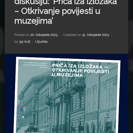
diskusiju: ‘Priča iza izložaka
Impressum
Milenko Strižak
– Otkrivanje povijesti u
Drugi autori
Drugi autori
muzejima’
Matea Andrić
Posted on
20. listopada 2023.
Updated on
31. listopada 2023.
Kategorije:
by
zg-kult
Uljudba
Ljiljana Lekanić-Kljaić
Željko Krznarić
Mario Lovreković
Miroslav Šantek