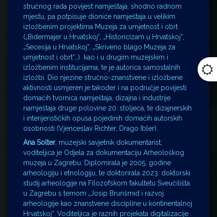
stručnog rada povijest namještaja, shodno radnom
mjestu, pa potpisuje dionice namještaja u velikim
izložbenim projektima Muzeja za umjetnost i obrt
(„Bidermajer u Hrvatskoj“, „Historicizam u Hrvatskoj“,
„Secesija u Hrvatskoj“, „Skriveno blago Muzeja za
umjetnost i obrt“…) kao i u drugim muzejskim i
izložbenim institucijama, te je autorica samostalnih
izložbi. Dio njezine stručno-znanstvene i izložbene
aktivnosti usmjeren je također i na područje povijesti
domaćih tvornica namještaja, dizajna i industrije
namještaja druge polovine 20. stoljeća, te dizajnerskih
i interijerističkih opusa pojedinih domaćih autorskih
osobnosti (Vjenceslav Richter, Drago Ibler).
Ana Solter
, muzejski savjetnik dokumentarist,
voditeljica je Odjela za dokumentaciju Arheološkog
muzeja u Zagrebu. Diplomirala je 2005. godine
arheologiju i etnologiju, te doktorirala 2023. doktorski
studij arheologije na Filozofskom fakultetu Sveučilišta
u Zagrebu s temom „Josip Brunšmid i razvoj
arheologije kao znanstvene discipline u kontinentalnoj
Hrvatskoj“. Voditeljica je raznih projekata digitalizacije