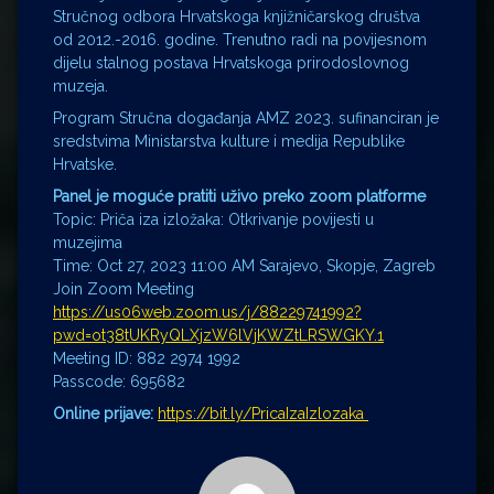
Stručnog odbora Hrvatskoga knjižničarskog društva
od 2012.-2016. godine. Trenutno radi na povijesnom
dijelu stalnog postava Hrvatskoga prirodoslovnog
muzeja.
Program Stručna događanja AMZ 2023. sufinanciran je
sredstvima Ministarstva kulture i medija Republike
Hrvatske.
Panel je moguće pratiti uživo preko zoom platforme
Topic: Priča iza izložaka: Otkrivanje povijesti u
muzejima
Time: Oct 27, 2023 11:00 AM Sarajevo, Skopje, Zagreb
Join Zoom Meeting
https://us06web.zoom.us/j/88229741992?
pwd=ot38tUKRyQLXjzW6lVjKWZtLRSWGKY.1
Meeting ID: 882 2974 1992
Passcode: 695682
Online prijave:
https://bit.ly/PricaIzaIzlozaka