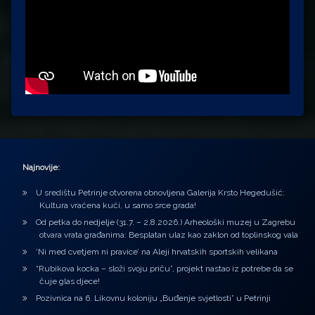
Najnovije:
U središtu Petrinje otvorena obnovljena Galerija Krsto Hegedušić:
Kultura vraćena kući, u samo srce grada!
Od petka do nedjelje (31.7. – 2.8.2026.) Arheološki muzej u Zagrebu
otvara vrata građanima: Besplatan ulaz kao zaklon od toplinskog vala
‘Ni med cvetjem ni pravice’ na Aleji hrvatskih sportskih velikana
“Rubikova kocka – složi svoju priču”, projekt nastao iz potrebe da se
čuje glas djece!
Pozivnica na 6. Likovnu koloniju „Buđenje svjetlosti” u Petrinji