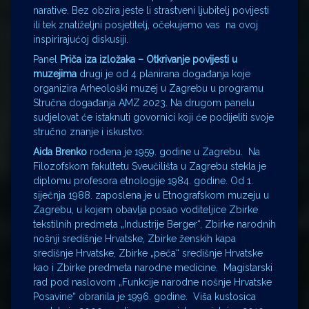
narative. Bez obzira jeste li strastveni ljubitelj povijesti
ili tek znatiželjni posjetitelj, očekujemo vas na ovoj
inspirirajućoj diskusiji.
Panel
Priča iza izložaka – Otkrivanje povijesti u
muzejima
drugi je od 4 planirana događanja koje
organizira Arheološki muzej u Zagrebu u programu
Stručna događanja AMZ 2023. Na drugom panelu
sudjelovat će istaknuti govornici koji će podijeliti svoje
stručno znanje i iskustvo:
Aida Brenko
rođena je 1959. godine u Zagrebu. Na
Filozofskom fakultetu Sveučilišta u Zagrebu stekla je
diplomu profesora etnologije 1984. godine. Od 1.
siječnja 1988. zaposlena je u Etnografskom muzeju u
Zagrebu, u kojem obavlja posao voditeljice Zbirke
tekstilnih predmeta „Industrije Berger“, Zbirke narodnih
nošnji središnje Hrvatske, Zbirke ženskih kapa
središnje Hrvatske, Zbirke „peča“ središnje Hrvatske
kao i Zbirke predmeta narodne medicine. Magistarski
rad pod naslovom „Funkcije narodne nošnje Hrvatske
Posavine“ obranila je 1996. godine. Viša kustosica