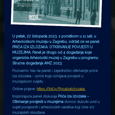
U petak, 27. listopada 2023. s početkom u 11 sati, u
Arheološkom muzeju u Zagrebu, održat će se panel
PRIČA IZA IZLOŽAKA: OTKRIVANJE POVIJESTI U
MUZEJIMA. Panel je drugo od 4 događanja koje
organizira Arheološki muzej u Zagrebu u programu
Stručna događanja AMZ 2023.
Pozivamo Vas na panel i zajedničko otkrivanje priče
iza izložaka – priče koja oživljava povijest u
muzejskom svijetu
Online prijave:
https://bit.ly/PricaIzaIzlozaka
Inspirirajuća panel diskusija
Priča iza izložaka –
Otkrivanje povijesti u muzejima
donosi duboki uvid u
svijet povijesnih i arheoloških narativa koji čine srž
muzejskih iskustava.