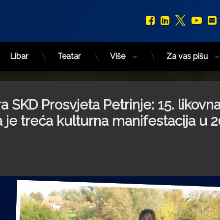
Facebook
LinkedIn
X.com
You
Libar
Teatar
Više
Za vas pišu
 SKD Prosvjeta Petrinje: 15. likovn
la je treća kulturna manifestacija u 2