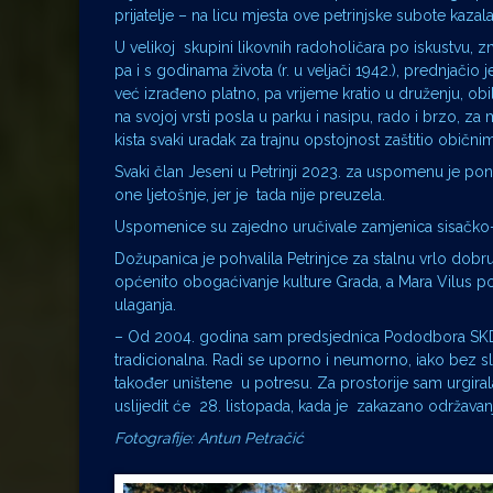
prijatelje – na licu mjesta ove petrinjske subote ka
U velikoj skupini likovnih radoholičara po iskustvu, zna
pa i s godinama života (r. u veljači 1942.), prednjači
već izrađeno platno, pa vrijeme kratio u druženju, ob
na svojoj vrsti posla u parku i nasipu, rado i brzo, z
kista svaki uradak za trajnu opstojnost zaštitio običn
Svaki član Jeseni u Petrinji 2023. za uspomenu je po
one ljetošnje, jer je tada nije preuzela.
Uspomenice su zajedno uručivale zamjenica sisačko-m
Dožupanica je pohvalila Petrinjce za stalnu vrlo dobru
općenito obogaćivanje kulture Grada, a Mara Vilus po
ulaganja.
– Od 2004. godina sam predsjednica Pododbora SKD i o
tradicionalna. Radi se uporno i neumorno, iako bez s
također uništene u potresu. Za prostorije sam urgira
uslijedit će 28. listopada, kada je zakazano održavan
Fotografije: Antun Petračić