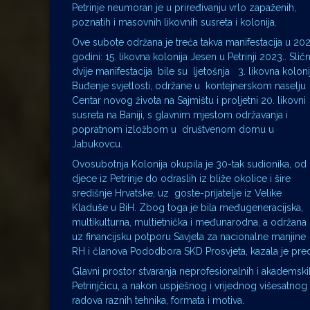
Petrinje neumoran je u priređivanju vrlo zapaženih,
poznatih i masovnih likovnih susreta i kolonija.
Ove subote održana je treća takva manifestacija u 202
godini: 15. likovna kolonija Jesen u Petrinji 2023.. Slič
dvije manifestacija bile su ljetošnja 3. likovna koloni
Buđenje svjetlosti, održane u kontejnerskom naselju
Centar novog života na Sajmištu i proljetni 20. likovni
susreta na Baniji, s glavnim mjestom održavanja i
popratnom izložbom u društvenom domu u
Jabukovcu.
Ovosubotnja Kolonija okupila je 30-tak sudionika, od
djece iz Petrinje do odraslih iz bliže okolice i šire
središnje Hrvatske, uz goste-prijatelje iz Velike
Kladuše u BiH. Zbog toga je bila međugeneracijska,
multikulturna, multietnička i međunarodna, a održana
uz financijsku potporu Savjeta za nacionalne manjine
RH i članova Pododbora SKD Prosvjeta, kazala je pr
Glavni prostor stvaranja neprofesionalnih i akademski
Petrinjčicu, a nakon uspješnog i vrijednog višesatnog 
radova raznih tehnika, formata i motiva.