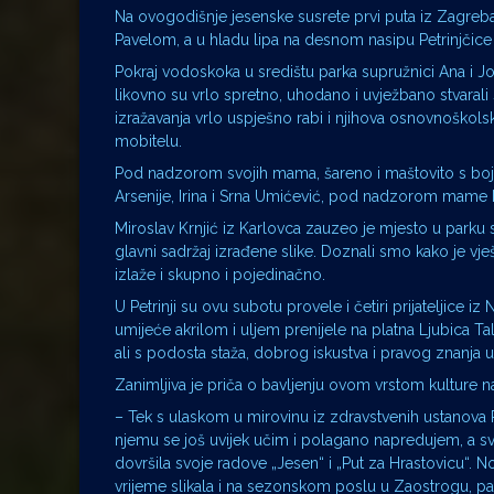
Na ovogodišnje jesenske susrete prvi puta iz Zagreba 
Pavelom, a u hladu lipa na desnom nasipu Petrinjčice
Pokraj vodoskoka u središtu parka supružnici Ana i J
likovno su vrlo spretno, uhodano i uvježbano stvarali
izražavanja vrlo uspješno rabi i njihova osnovnoškols
mobitelu.
Pod nadzorom svojih mama, šareno i maštovito s bojam
Arsenije, Irina i Srna Umićević, pod nadzorom mame N
Miroslav Krnjić iz Karlovca zauzeo je mjesto u parku
glavni sadržaj izrađene slike. Doznali smo kako je vje
izlaže i skupno i pojedinačno.
U Petrinji su ovu subotu provele i četiri prijateljic
umijeće akrilom i uljem prenijele na platna Ljubica Tal
ali s podosta staža, dobrog iskustva i pravog znanja 
Zanimljiva je priča o bavljenju ovom vrstom kulture n
– Tek s ulaskom u mirovinu iz zdravstvenih ustanova 
njemu se još uvijek učim i polagano napredujem, a sva
dovršila svoje radove „Jesen“ i „Put za Hrastovicu“. 
vrijeme slikala i na sezonskom poslu u Zaostrogu, pa