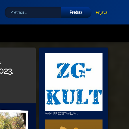
Pretraži:
Tube
E-mail
Prijava
a
023.
VAM PREDSTAVLJA :