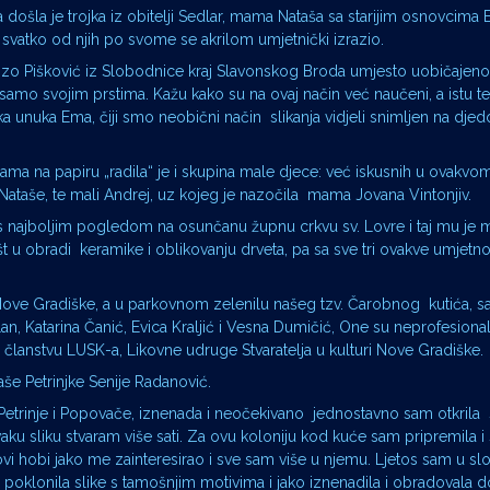
došla je trojka iz obitelji Sedlar, mama Nataša sa starijim osnovcima
 svatko od njih po svome se akrilom umjetnički izrazio.
ozo Pišković iz Slobodnice kraj Slavonskog Broda umjesto uobičajenog
 samo svojim prstima. Kažu kako su na ovaj način već naučeni, a istu t
ka unuka Ema, čiji smo neobični način slikanja vidjeli snimljen na dj
a na papiru „radila“ je i skupina male djece: već iskusnih u ovakvom
ataše, te mali Andrej, uz kojeg je nazočila mama Jovana Vintonjiv.
 s najboljim pogledom na osunčanu župnu crkvu sv. Lovre i taj mu je 
št u obradi keramike i oblikovanju drveta, pa sa sve tri ovakve umjetno
e iz Nove Gradiške, a u parkovnom zelenilu našeg tzv. Čarobnog kutića, 
an, Katarina Čanić, Evica Kraljić i Vesna Dumičić, One su neprofesional
u članstvu LUSK-a, Likovne udruge Stvaratelja u kulturi Nove Gradiške.
aše Petrinjke Senije Radanović.
Petrinje i Popovače, iznenada i neočekivano jednostavno sam otkrila s
ku sliku stvaram više sati. Za ovu koloniju kod kuće sam pripremila i
Novi hobi jako me zainteresirao i sve sam više u njemu. Ljetos sam u s
 poklonila slike s tamošnjim motivima i jako iznenadila i obradovala