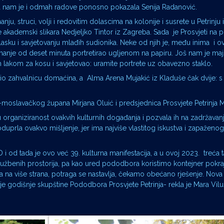
zala nam je i odmah radove ponosno pokazala Senija Radanović.
nju, struci, volji i redovitim dolascima na kolonije i susrete u Petrinju 
o je akademski slikara Nedjeljko Tintor iz Zagreba. Sada je Prosvjeti na
ilasku i savjetovanju mlađih sudionika. Neke od njih je, među inima i 
a manje od deset minuta portretirao ugljenom na papiru. Još nam je maj
im lakom za kosu i savjetovao: uramite portrete uz obavezno staklo.
nio zahvalnicu domaćina, a Alma Arena Mujakić iz Kladuše čak dvije: s
oslavačkog župana Mirjana Oluić i predsjednica Prosvjete Petrinja M
 organiziranost ovakvih kulturnih događanja i pozvala ih na zadržavanje
duprla ovakvo mišljenje, jer ima najviše vlastitog iskustva i zapažen
d tada je ovo već 39. kulturna manifestacija, a u ovoj 2023. treća 
lužbenih prostorija, pa kao ured pododbora koristimo kontejner pokra
la na više strana, potraga se nastavlja, čekamo obećano rješenje. No
je godišnje skupštine Pododbora Prosvjete Petrinja- rekla je Mara Vilu