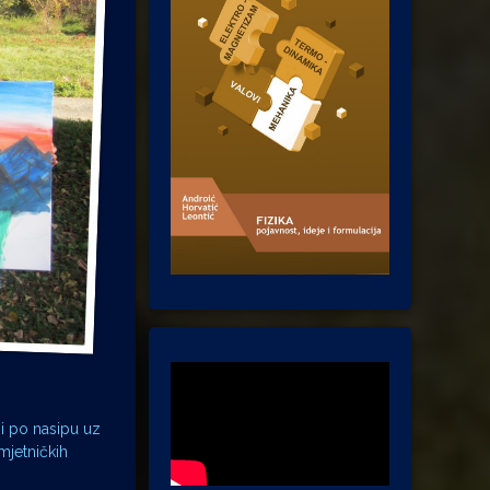
 i po nasipu uz
mjetničkih