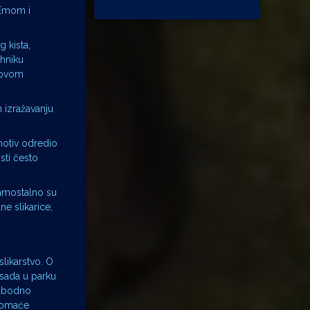
 Emom i
 kista,
ehniku
edovom
 izražavanju
motiv odredio
sti često
samostalno su
ne slikarice,
likarstvo. O
 sada u parku
lobodno
 domaće