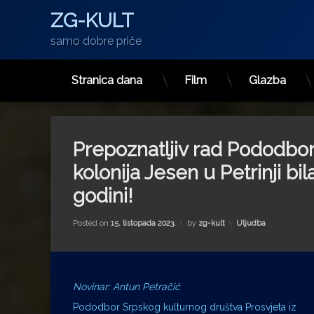
ZG-KULT
samo dobre priče
Stranica dana
Film
Glazba
Preskoči
na
sadržaj
Prepoznatljiv rad Pododbora
kolonija Jesen u Petrinji bi
godini!
Kategorije:
Posted on
15. listopada 2023.
by
zg-kult
Uljudba
Novinar: Antun Petračić
Pododbor Srpskog kulturnog društva Prosvjeta iz