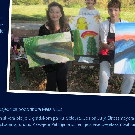
3.
ne
je
edsjednica pododbora Mara Vilus.
h slikara bio je u gradskom parku, Šetalištu Josipa Jurja Strossmayera
stvaranja fundus Prosvjete Petrinja proširen je s više desetaka novih u