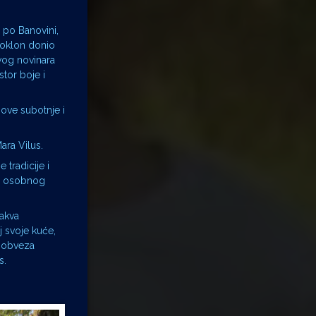
i po Banovini,
 poklon donio
ovog novinara
stor boje i
 ove subotnje i
ara Vilus.
 tradicije i
og osobnog
takva
j svoje kuće,
va obveza
s.