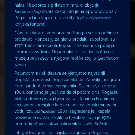
nalazi i bakrorez s prikazom mita o izbijanju
hipokrenskog
izvora nakon što je na Apolonov poziv
Pegaz udario kopitom u zemlju (grčki
Hypocrene
–
konjska fontana).
Glas o ljekovitoj vodi brzo se širio pa se ista počinje i
prodavati. Koncesiju za njenu prodaju isposlovali su
1772. bečki farmaceuti, koji su iz zahvalnosti podigli
spomenik sv. Ivana Nepomuka. Isti se danas čuva u
muzeju
Anin dvor
, a njegova replika stoji u
Lječilišnom
parku
.
Početkom 19. st. dešava se vjerojatno najvažniji
događaj u povijesti Rogaške Slatine. Zahvaljujući grofu
Ferdinandu Attemsu, namjesniku Štajerske, najprije je
1803. osnivano je lječilište da bi potom on u Rogašku
Slatinu doveo prvog liječnika, dr. Johanna Fröhlicha,
koji uvodi specijalne kupke u kojima koristi mineralnu
vodu, tzv.
Stahlbäder
. 1804. sagrađena je i kapela
posvećena sv. Ani, zaštitnici Lječilišta, koju je 1926.
preuredio čuveni slovenski arhitekt Joža Plečnik.
Tih godina gradi se i najstarija zgrada u Rogaškoj