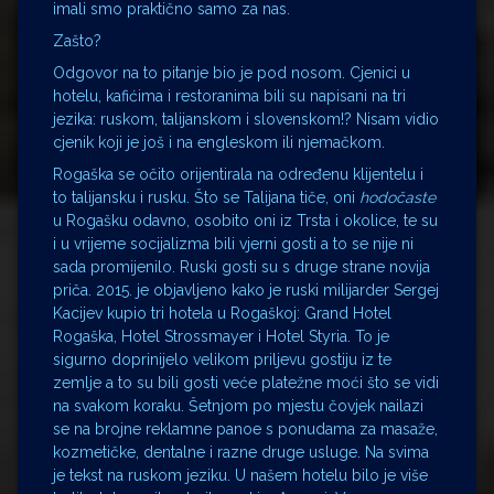
imali smo praktično samo za nas.
Zašto?
Odgovor na to pitanje bio je pod nosom. Cjenici u
hotelu, kafićima i restoranima bili su napisani na tri
jezika: ruskom, talijanskom i slovenskom!? Nisam vidio
cjenik koji je još i na engleskom ili njemačkom.
Rogaška se očito orijentirala na određenu klijentelu i
to talijansku i rusku. Što se Talijana tiče, oni
hodočaste
u Rogašku odavno, osobito oni iz Trsta i okolice, te su
i u vrijeme socijalizma bili vjerni gosti a to se nije ni
sada promijenilo. Ruski gosti su s druge strane novija
priča. 2015. je objavljeno kako je ruski milijarder Sergej
Kacijev kupio tri hotela u Rogaškoj: Grand Hotel
Rogaška, Hotel Strossmayer i Hotel Styria. To je
sigurno doprinijelo velikom priljevu gostiju iz te
zemlje a to su bili gosti veće platežne moći što se vidi
na svakom koraku. Šetnjom po mjestu čovjek nailazi
se na brojne reklamne panoe s ponudama za masaže,
kozmetičke, dentalne i razne druge usluge. Na svima
je tekst na ruskom jeziku. U našem hotelu bilo je više