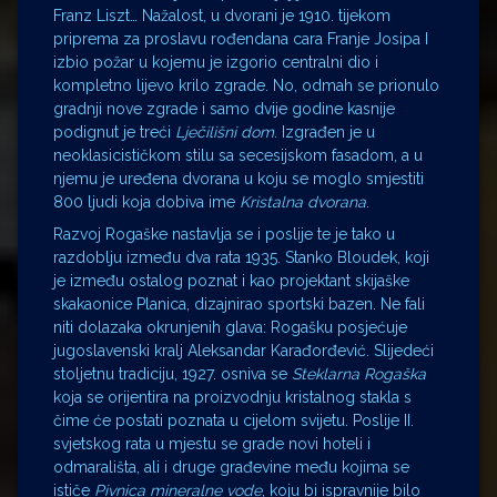
Franz Liszt… Nažalost, u dvorani je 1910. tijekom
priprema za proslavu rođendana cara Franje Josipa I
izbio požar u kojemu je izgorio centralni dio i
kompletno lijevo krilo zgrade. No, odmah se prionulo
gradnji nove zgrade i samo dvije godine kasnije
podignut je treći
Lječilišni dom
. Izgrađen je u
neoklasicističkom stilu sa secesijskom fasadom, a u
njemu je uređena dvorana u koju se moglo smjestiti
800 ljudi koja dobiva ime
Kristalna dvorana
.
Razvoj Rogaške nastavlja se i poslije te je tako u
razdoblju između dva rata 1935. Stanko Bloudek, koji
je između ostalog poznat i kao projektant skijaške
skakaonice Planica, dizajnirao sportski bazen. Ne fali
niti dolazaka okrunjenih glava: Rogašku posjećuje
jugoslavenski kralj Aleksandar Karađorđević. Slijedeći
stoljetnu tradiciju, 1927. osniva se
Steklarna Rogaška
koja se orijentira na proizvodnju kristalnog stakla s
čime će postati poznata u cijelom svijetu. Poslije II.
svjetskog rata u mjestu se grade novi hoteli i
odmarališta, ali i druge građevine među kojima se
ističe
Pivnica mineralne vode
, koju bi ispravnije bilo