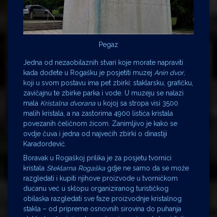
Pegaz
Jedna od nezaobilaznih stvari koje morate napraviti
kada dođete u Rogašku je posjetiti muzej
Anin dvor
,
koji u svom postavu ima pet zbirki: staklarsku, grafičku,
zavičajnu te zbirke parka i vode. U muzeju se nalazi
mala
Kristalna dvorana
u kojoj sa stropa visi 3500
malih kristala, a na zastorima 4900 listića kristala
povezanih čeličnom žicom. Zanimljivo je kako se
ovdje čuva i jedna od najvećih zbirki o dinastiji
Karađorđević.
Boravak u Rogaškoj prilika je za posjetu tvornici
kristala
Steklarna Rogaška
gdje ne samo da se može
razgledati i kupiti njihove proizvode u tvorničkom
dućanu već u sklopu organiziranog turističkog
obilaska razgledati sve faze proizvodnje kristalnog
stakla – od pripreme osnovnih sirovina do puhanja