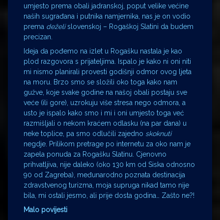
umjesto prema obali jadranskoj, poput velike većine
naših sugrađana i putnika namjernika, nas je on vodio
prema
deželi
slovenskoj – Rogaškoj Slatini da budem
precizan.
Ideja da pođemo na izlet u Rogašku nastala je kao
plod razgovora s prijateljima. Ispalo je kako ni oni niti
mi nismo planirali provesti godišnji odmor ovog ljeta
na moru. Brzo smo se složili oko toga kako nam
gužve, koje svake godine na našoj obali postaju sve
veće (ili gore), uzrokuju više stresa nego odmora, a
usto je ispalo kako smo i mi i oni umjesto toga već
razmišljali o nekom kraćem odlasku (na par dana) u
neke toplice, pa smo odlučili zajedno
skoknuti
negdje. Prilikom pretrage po internetu za oko nam je
zapela ponuda za Rogašku Slatinu. Cjenovno
prihvatljiva, nije daleko (oko 130 km od Siska odnosno
90 od Zagreba), međunarodno poznata destinacija
zdravstvenog turizma, moja supruga nikad tamo nije
bila, mi ostali jesmo, ali prije dosta godina… Zašto ne?!
Malo povijesti