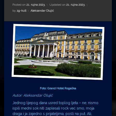
Impressum
Milenko Strižak
Posted on
21. rujna 2023.
Updated on
21. rujna 2023.
Kategorije:
by
zg-kult
Aleksandar Olujić
Drugi autori
Drugi autori
Matea Andrić
Ljiljana Lekanić-Kljaić
Željko Krznarić
Mario Lovreković
Miroslav Šantek
Foto: Grand Hotel Rogaška
Autor: Aleksandar Olujić
Jednog lijepog dana usred toplog ljeta – ne, nismo
ispili medni sok niti zaplesali rock već smo, moja
draga i ja zajedno s prijateljima, pošli na put. Ali,