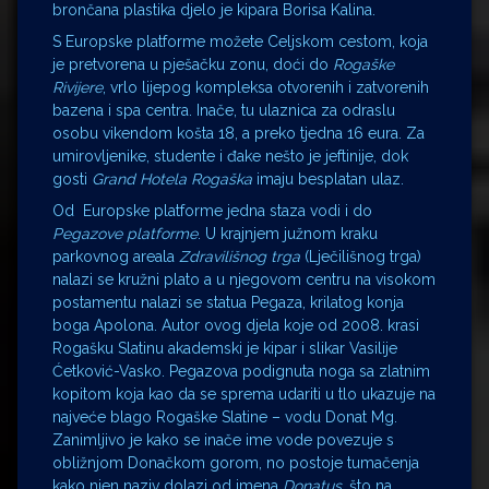
brončana plastika djelo je kipara Borisa Kalina.
S Europske platforme možete Celjskom cestom, koja
je pretvorena u pješačku zonu, doći do
Rogaške
Rivijere
, vrlo lijepog kompleksa otvorenih i zatvorenih
bazena i spa centra. Inače, tu ulaznica za odraslu
osobu vikendom košta 18, a preko tjedna 16 eura. Za
umirovljenike, studente i đake nešto je jeftinije, dok
gosti
Grand Hotela Rogaška
imaju besplatan ulaz.
Od Europske platforme jedna staza vodi i do
Pegazove platforme
. U krajnjem južnom kraku
parkovnog areala
Zdravilišnog trga
(Lječilišnog trga)
nalazi se kružni plato a u njegovom centru na visokom
postamentu nalazi se statua Pegaza, krilatog konja
boga Apolona. Autor ovog djela koje od 2008. krasi
Rogašku Slatinu akademski je kipar i slikar Vasilije
Ćetković-Vasko. Pegazova podignuta noga sa zlatnim
kopitom koja kao da se sprema udariti u tlo ukazuje na
najveće blago Rogaške Slatine – vodu Donat Mg.
Zanimljivo je kako se inače ime vode povezuje s
obližnjom Donačkom gorom, no postoje tumačenja
kako njen naziv dolazi od imena
Donatus
, što na