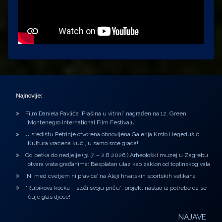
Najnovije:
Film Daniela Pavlića ‘Prašina u vitrini’ nagrađen na 12. Green
Montenegro International Film Festivalu
U središtu Petrinje otvorena obnovljena Galerija Krsto Hegedušić:
Kultura vraćena kući, u samo srce grada!
Od petka do nedjelje (31.7. – 2.8.2026.) Arheološki muzej u Zagrebu
otvara vrata građanima: Besplatan ulaz kao zaklon od toplinskog vala
‘Ni med cvetjem ni pravice’ na Aleji hrvatskih sportskih velikana
“Rubikova kocka – složi svoju priču”, projekt nastao iz potrebe da se
čuje glas djece!
NAJAVE