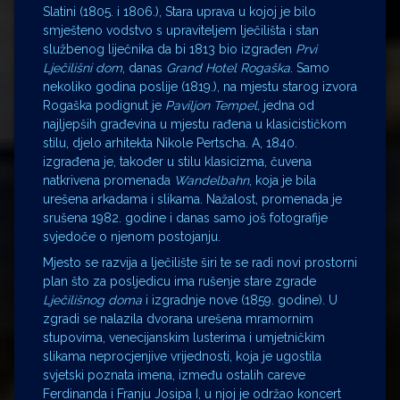
Slatini (1805. i 1806.), Stara uprava u kojoj je bilo
smješteno vodstvo s upraviteljem lječilišta i stan
službenog liječnika da bi 1813 bio izgrađen
Prvi
Lječilišni dom
, danas
Grand Hotel Rogaška
. Samo
nekoliko godina poslije (1819.), na mjestu starog izvora
Rogaška podignut je
Paviljon Tempel,
jedna od
najljepših građevina u mjestu rađena u klasicističkom
stilu, djelo arhitekta Nikole Pertscha. A, 1840.
izgrađena je, također u stilu klasicizma, čuvena
natkrivena promenada
Wandelbahn
, koja je bila
urešena arkadama i slikama. Nažalost, promenada je
srušena 1982. godine i danas samo još fotografije
svjedoče o njenom postojanju.
Mjesto se razvija a lječilište širi te se radi novi prostorni
plan što za posljedicu ima rušenje stare zgrade
Lječilišnog doma
i izgradnje nove (1859. godine). U
zgradi se nalazila dvorana urešena mramornim
stupovima, venecijanskim lusterima i umjetničkim
slikama neprocjenjive vrijednosti, koja je ugostila
svjetski poznata imena, između ostalih careve
Ferdinanda i Franju Josipa I, u njoj je održao koncert