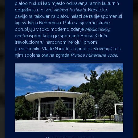
platoom služi kao mjesto održavanja raznih kulturnih
događanja u okviru
Aninog festivala
. Nedaleko
paviljona, također na platou nalazi se ranije spomenuti
kip sv. Ivana Nepomuka. Plato sa sjeverne strane
obrubljuju visoko moderno zdanje
Medicinskog
centra
ispred kojeg je spomenik Borisu Kidriču
(revolucionaru, narodnom heroju i prvom
predsjedniku Vlade Narodne republike Slovenije) te s
njim spojena ovalna zgrada
Pivnice mineralne vode
.