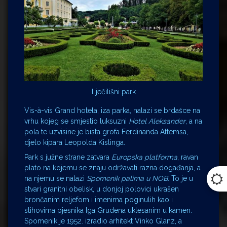
Lječilišni park
Vis-à-vis Grand hotela, iza parka, nalazi se brdašce na
vrhu kojeg se smjestio luksuzni
Hotel Aleksander
, a na
pola te uzvisine je bista grofa Ferdinanda Attemsa,
djelo kipara Leopolda Kislinga.
Park s južne strane zatvara
Europska platforma
, ravan
plato na kojemu se znaju održavati razna događanja, a
na njemu se nalazi
Spomenik palima u NOB
. To je u
stvari granitni obelisk, u donjoj polovici ukrašen
brončanim reljefom i imenima poginulih kao i
stihovima pjesnika Iga Grudena uklesanim u kamen.
Spomenik je 1952. izradio arhitekt Vinko Glanz, a