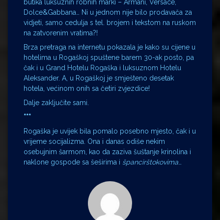
butika luksuznih robnih marki – Armani, Versace,
Dolce&Gabbana… Ni u jednom nije bilo prodavača za
vidjeti, samo cedulja s tel. brojem i tekstom na ruskom
na zatvorenim vratima?!
Brza pretraga na internetu pokazala je kako su cijene u
hotelima u Rogaškoj spuštene barem 30-ak posto, pa
čak i u Grand Hotelu Rogaška i luksuznom Hotelu
Aleksander. A, u Rogaškoj je smješteno desetak
hotela, većinom onih sa četiri zvjezdice!
Dalje zaključite sami.
***
Rogaška je uvijek bila pomalo posebno mjesto, čak i u
vrijeme socijalizma. Ona i danas odiše nekim
osebujnim šarmom, kao da zaziva šuštanje krinolina i
naklone gospode sa šeširima i
špancirštokovima
…