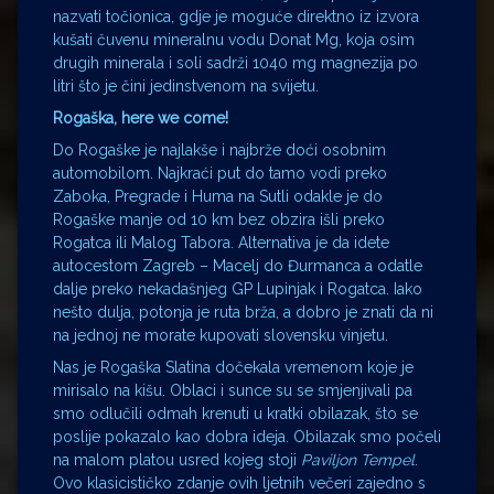
nazvati točionica, gdje je moguće direktno iz izvora
kušati čuvenu mineralnu vodu Donat Mg, koja osim
drugih minerala i soli sadrži 1040 mg magnezija po
litri što je čini jedinstvenom na svijetu.
Rogaška, here we come!
Do Rogaške je najlakše i najbrže doći osobnim
automobilom. Najkraći put do tamo vodi preko
Zaboka, Pregrade i Huma na Sutli odakle je do
Rogaške manje od 10 km bez obzira išli preko
Rogatca ili Malog Tabora. Alternativa je da idete
autocestom Zagreb – Macelj do Đurmanca a odatle
dalje preko nekadašnjeg GP Lupinjak i Rogatca. Iako
nešto dulja, potonja je ruta brža, a dobro je znati da ni
na jednoj ne morate kupovati slovensku vinjetu.
Nas je Rogaška Slatina dočekala vremenom koje je
mirisalo na kišu. Oblaci i sunce su se smjenjivali pa
smo odlučili odmah krenuti u kratki obilazak, što se
poslije pokazalo kao dobra ideja. Obilazak smo počeli
na malom platou usred kojeg stoji
Paviljon Tempel
.
Ovo klasicističko zdanje ovih ljetnih večeri zajedno s