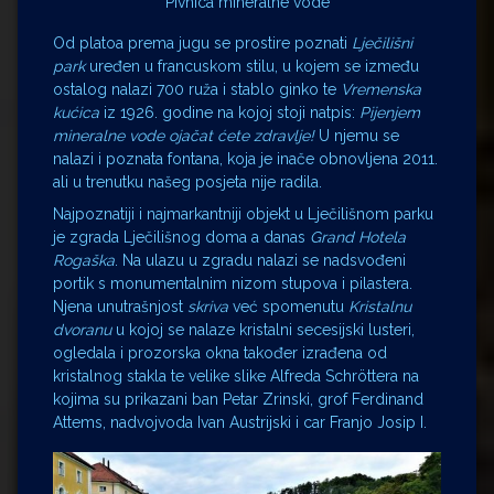
Pivnica mineralne vode
Od platoa prema jugu se prostire poznati
Lječilišni
park
uređen u francuskom stilu, u kojem se između
ostalog nalazi 700 ruža i stablo ginko te
Vremenska
kućica
iz 1926. godine na kojoj stoji natpis:
Pijenjem
mineralne vode ojačat ćete zdravlje!
U njemu se
nalazi i poznata fontana, koja je inače obnovljena 2011.
ali u trenutku našeg posjeta nije radila.
Najpoznatiji i najmarkantniji objekt u Lječilišnom parku
je zgrada Lječilišnog doma a danas
Grand Hotela
Rogaška
. Na ulazu u zgradu nalazi se nadsvođeni
portik s monumentalnim nizom stupova i pilastera.
Njena unutrašnjost
skriva
već spomenutu
Kristalnu
dvoranu
u kojoj se nalaze kristalni secesijski lusteri,
ogledala i prozorska okna također izrađena od
kristalnog stakla te velike slike Alfreda Schröttera na
kojima su prikazani ban Petar Zrinski, grof Ferdinand
Attems, nadvojvoda Ivan Austrijski i car Franjo Josip I.