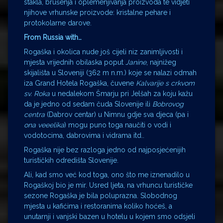
stakla, brušenja i oplemenjivanja proizvoda te vidjeti
njihove vrhunske proizvode: kristalne pehare i
protokolarne darove.
From Russia with…
Rogaška i okolica nude još cijeli niz zanimljivosti i
mjesta vrijednih obilaska poput
Janine
, najnižeg
skijališta u Sloveniji (362 m n.m.) koje se nalazi odmah
iza Grand Hotela Rogaška, čuvene
Kalvarije s crkvom
sv. Roka
u nedalekom Šmarju pri Jelšah za koju kažu
da je jedno od sedam čuda Slovenije ili
Bobrovog
centra
(Dabrov centar) u Nimnu gdje sva djeca (pa i
ona veeelika
) mogu puno toga naučiti o vodi i
vodotocima, dabrovima i vidrama itd..
Rogaška nije bez razloga jedno od najposjećenijih
turističkih odredišta Slovenije.
Ali, kad smo već kod toga, ono što me iznenadilo u
Rogaškoj bio je mir. Usred ljeta, na vrhuncu turističke
sezone Rogaška je bila poluprazna. Slobodnog
mjesta u kafićima i restoranima koliko hoćeš, a
unutarnji i vanjski bazen u hotelu u kojem smo odsjeli