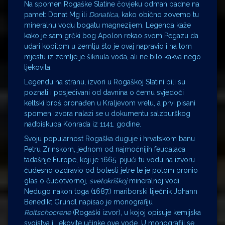
Na spomen Rogaške Slatine čovjeku odmah padne na
pamet: Donat Mg ili
Donatica,
kako obično zovemo tu
mineralnu vodu bogatu magnezijem. Legenda kaže
kako je sam grčki bog Apolon rekao svom Pegazu da
udari kopitom u zemlju što je ovaj napravio i na tom
mjestu iz zemlje je šiknula voda, ali ne bilo kakva nego
ljekovita.
Legendu na stranu, izvori u Rogaškoj Slatini bili su
poznati i posjećivani od davnina o čemu svjedoči
keltski broš pronađen u Kraljevom vrelu, a prvi pisani
spomen izvora nalazi se u dokumentu salzburškog
nadbiskupa Konrada iz 1141. godine.
Svoju popularnost Rogaška duguje i hrvatskom banu
Petru Zrinskom, jednom od najmoćnijih feudalaca
tadašnje Europe, koji je 1665. pijući tu vodu na izvoru
čudesno ozdravio od bolesti jetre te je potom pronio
glas o čudotvornoj,
svetokriškoj
mineralnoj vodi.
Nedugo nakon toga (1687.) mariborski liječnik Johann
Benedikt Gründl napisao je monografiju
Roitschocrene
(Rogaški izvor), u kojoj opisuje kemijska
svojstva i ljekovite učinke ove vode. U monografiji se