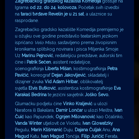
Zagrebačkog gradskog kazališta Komedija
gostuje na
Igrama
od 22. do 24. kolovoza.
Početak svih izvedbi
na
taraci tvrđave Revelin je u 21 sat
, a ulaznice su
rasprodane.
Zagrebačko gradsko kazalište Komedija premijerno je
u ožujku ove godine predstavilo teatarskim jezikom
ispričano
Velo Misto
, sastavljeno prema živopisnim
kronikama splitskog novinara i pisca Miljenka Smoje.
Uz
Marinu Pejnović
, redateljicu predstave, autorski tim
čine i
Patrik Sečen
, asistent redateljice,
scenografkinja
Liberta Mišan
, kostimografkinja
Petra
Pavičić
, koreograf
Dejan Jakovljević
, skladatelj i
dizajner zvuka
Vid Adam Hribar
, oblikovatelj
svjetla
Elvis Butković
, asistentica kostimografkinje
Eva
Karakaš Bedrina
te jezični savjetnik
Joško Ševo.
Glumačku podjelu čine
Vinko Kraljević
u ulozi
Naratora ili Bakalara,
Damir Lončar
u ulozi Meštra,
Ivan
Čuić
kao Papundek,
Ognjen Milovanović
kao Očalinko,
Vanda Winter
utjelovit će Violetu,
Ivan Glowatzky
Pegulu,
Marin Klišmanić
Duju,
Dajana Čuljak
Anu,
Ana
Magud
Katu,
Ivan Magud
Tončija,
Filip Juričić
Ferata,