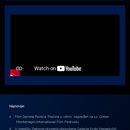
Najnovije:
Film Daniela Pavlića ‘Prašina u vitrini’ nagrađen na 12. Green
Montenegro International Film Festivalu
U središtu Petrinje otvorena obnovljena Galerija Krsto Hegedušić: