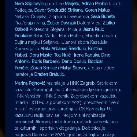
Nera Stipičević
glumit će
Marjetu, Adnan Prohić
Rica ili
Policajca
, Davor Svedružić Strikana, Goran Malus
Netjaka, Čovjeka iz općine i Svećenika,
Saša Buneta
Picaferaja i Nina,
Željko Duvnjak
Dotura Vicu,
Zlatko
Ožbolt
Profesora, Stojana i Mića, a
Jasna Palić
Picukarić
Babu Martu, Maru Mulicu, Marjetinu majku,
Dujinu majku i Seljanku. Članovi zbora Kazališta
Komedija su
Aleta Arbanas Rendulić
,
Kristina
Habuš
,
Dora Masle
,
Tea Nuić
,
Irena Raduka
,
Dino
Antonić
,
Boris Barberić
,
Dario Došlić
,
Božidar
Peričić
,
Zoran Simikić
i
Matija Škovrc
, a glas i video
narator je
Dražen Bratulić.
Marina Pejnović
režirala je u HNK Zagreb, Satiričkom
kazalištu Kerempuh, na Dubrovačkim ljetnim igrama, u
HNK Varaždin, HNK Šibenik, Zagrebačkom kazalištu
mladih i &TD-u, a početkom 2023. predstavom “Velo
misto” ostvaruje prvu suradnju s GK Komedija. Uz
kazališnu režiju bavi se i režijom sinkronizacije
animiranih filmova, radiodrama, radiodokumentaraca
te kulturnih i sportskih događanja. Dobitnica je i
nagrade Dana satire 2020. godine za najbolju režiju