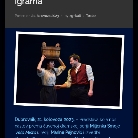
igrama
Impressum
Milenko Strižak
Drugi autori
Drugi autori
Kategorije:
Posted on
21. kolovoza 2023.
by
zg-kult
Teatar
Matea Andrić
Ljiljana Lekanić-Kljaić
Željko Krznarić
Mario Lovreković
Miroslav Šantek
Dubrovnik, 21. kolovoza 2023.
– Predstava koja nosi
naslov prema čuvenoj dramskoj seriji
Miljenka Smoje
Velo Misto
u režiji
Marine Pejnović
i izvedbi