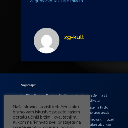
Zagrebačko kazalište mladih
zg-kult
Najnovije:
Film Daniela Pavlića ‘Prašina u vitrini’ nagrađen na 12.
Green Montenegro International Film Festivalu
Naša stranica koristi kolačiće kako
U središtu Petrinje otvorena obnovljena Galerija Krsto
bismo vam iskustvo posjete našem
Hegedušić: Kultura vraćena kući, u samo srce grada!
portalu učinili bržim i kvalitetnijim.
Od petka do nedjelje (31.7. – 2.8.2026.) Arheološki muzej
Klikom na "Prihvati sve" pristajete na
u Zagrebu otvara vrata građanima: Besplatan ulaz kao
korištenje SVIH kolačića, no svoj