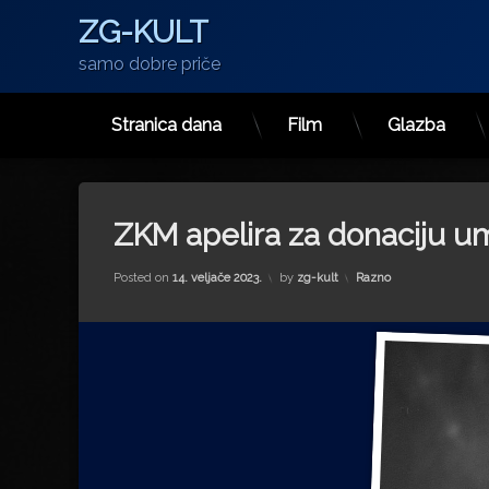
ZG-KULT
samo dobre priče
Stranica dana
Film
Glazba
Preskoči
na
sadržaj
ZKM apelira za donaciju umj
Kategorije:
Posted on
14. veljače 2023.
by
zg-kult
Razno