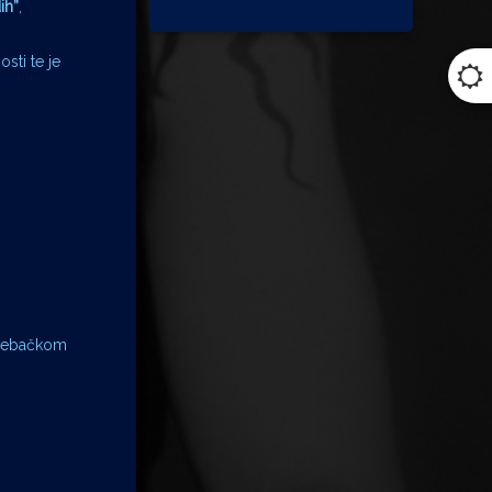
ih”
,
sti te je
agrebačkom