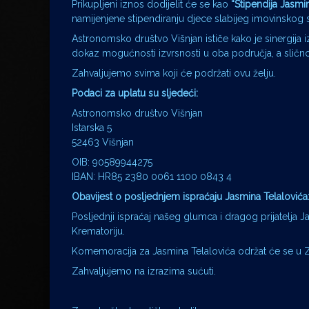
Prikupljeni iznos dodijelit će se kao
“Stipendija Jasmi
namijenjene stipendiranju djece slabijeg imovinskog 
Astronomsko društvo Višnjan ističe kako je sinergija i
dokaz mogućnosti izvrsnosti u oba područja, a slično 
Zahvaljujemo svima koji će podržati ovu želju.
Podaci za uplatu su sljedeći:
Astronomsko društvo Višnjan
Istarska 5
52463 Višnjan
OIB: 90589944275
IBAN: HR85 2380 0061 1100 0843 4
Obavijest o posljednjem ispraćaju Jasmina Telalovića
Posljednji ispraćaj našeg glumca i dragog prijatelja J
Krematoriju.
Komemoracija za Jasmina Telalovića održat će se u ZKM-
Zahvaljujemo na izrazima sućuti.