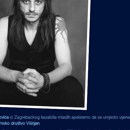
lovića
iz Zagrebačkog kazališta mladih apeliramo da se umjesto vijenac
msko društvo Višnjan
.