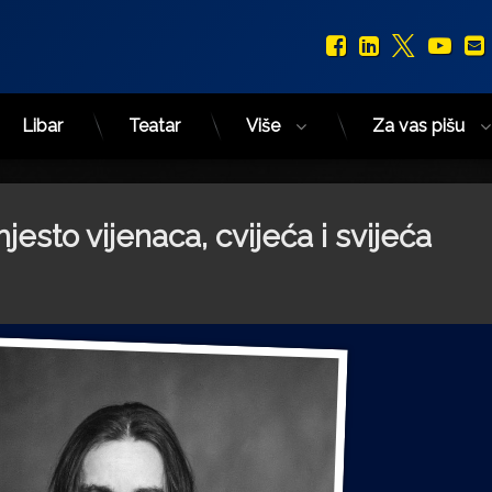
Facebook
LinkedIn
X.com
You
Libar
Teatar
Više
Za vas pišu
esto vijenaca, cvijeća i svijeća