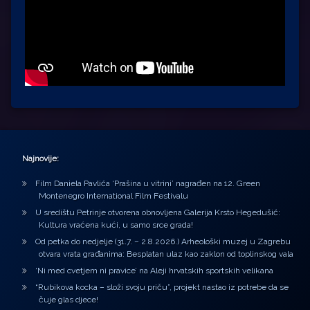
Najnovije:
Film Daniela Pavlića ‘Prašina u vitrini’ nagrađen na 12. Green
Montenegro International Film Festivalu
U središtu Petrinje otvorena obnovljena Galerija Krsto Hegedušić:
Kultura vraćena kući, u samo srce grada!
Od petka do nedjelje (31.7. – 2.8.2026.) Arheološki muzej u Zagrebu
otvara vrata građanima: Besplatan ulaz kao zaklon od toplinskog vala
‘Ni med cvetjem ni pravice’ na Aleji hrvatskih sportskih velikana
“Rubikova kocka – složi svoju priču”, projekt nastao iz potrebe da se
čuje glas djece!