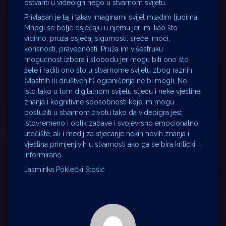
ostvariti u videoigri nego u stvarnom svijetu.
Privlačan je taj i takav imaginarni svijet mladim ljudima.
Mnogi se bolje osjećaju u njemu jer im, kao što
vidimo, pruža osjećaj sigurnosti, sreće, moći,
korisnosti, pravednosti. Pruža im višestruku
mogućnost izbora i slobodu jer mogu biti ono što
žele i raditi ono što u stvarnome svijetu zbog raznih
(vlastitih ili društvenih) ograničenja ne bi mogli. No,
isto tako u tom digitalnom svijetu stječu i neke vještine,
znanja i kognitivne sposobnosti koje im mogu
poslužiti u stvarnom životu tako da videoigra jest
istovremeno i oblik zabave i svojevrsno emocionalno
utočište, ali i medij za stjecanje nekih novih znanja i
vještina primjenjivih u stvarnosti ako ga se bira kritički i
informirano.
Jasminka Poklečki Stošić