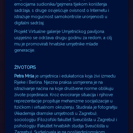
emocijama sudionika/gejmera tijekom korištenja
sadržaja, s druge osvješćuje ovisnost o Internetu i
istražuje mogućnost samokontrole uronjenosti u
digitalni sadržaj.
Projekt Virtualne galerije Umjetničkog paviljona
uspješno se održava drugu godinu za redom, a cilj
mu je promovirati hrvatske umjetnike mlađe
generacije.
ŽIVOTOPIS
Petra Mrša
je umjetnica i edukatorica koja živi između
Rijeke i Berlina. Njezina praksa usmjerena je na
istraživanje načina na koje društvene norme oblikuju
živote pojedinaca. Kroz evociranje situacija i njihove
reprezentacije propituje mehanizme socijalizacije u
fizičkom i virtualnom okruženju. Studirala je fotografiju
(Akademija dramske umjetnosti u Zagrebu),
sociologiju (Filozofski fakultet Sveučilišta u Zagrebu) i
psihologiju (Fakultet hrvatskih studija Sveučilišta u
Zagrebu). Sudjelovala je na poslijediplomskom