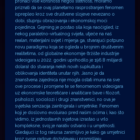
pronaći više korisnosti negoli štetnosti, moramo
priznati da se ovaj planetarno rasprostranjen fenomen
isprepleo kroz sve društvene slojeve nevezano o
dobi, stupnju obrazovanja i ekonomskoj moći
pojedinca. Gejming je postao sila koja naočigled, iz
nekog paralelno-virtualnog svijeta, utječe na naš
realan, materijalni svijet i mijenja ga, stvarajući potpuno
novu paradigmu koja se ogleda u brojnim društvenim
realitetima, od globalne ekonomije (tržište industrije
videoigara u 2022. godini uprihodilo je 196.8 milijardi
dolara) do stvaranja nekih novih supkultura i
oblikovanja identiteta unutar njih. Jasno je da
znanstvena zajednica nije mogla ostati imuna na sve
ove procese i promjene te se fenomenom videoigara
uz ekonomske teoretičare i analitičare bave i filozofi,
psiholozi, sociolozi i drugi znanstvenici, no ova je
svjetska senzacija zaintrigirala i umjetnike. Fenomen
koji je doslovno evoluirao pred našim očima i, kao što
vidimo, iz jednostavnih svjetova izrastao u vrlo
kompleksne, svoj je narativ ostvario i u umjetnosti.
Gledajući iz tog rakursa zanimljivo je kako ga umjetnici
kroz svoje radove doživljavaju i promišljaju.