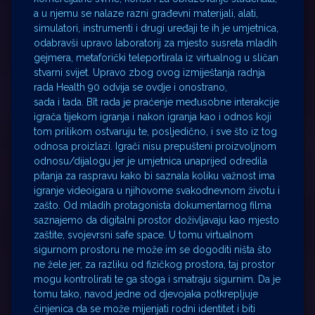
a u njemu se nalaze razni građevni materijali, alati,
simulatori, instrumenti i drugi uređaji te ih je umjetnica,
odabravši upravo laboratorij za mjesto susreta mladih
gejmera, metaforički teleportirala iz virtualnog u sličan
stvarni svijet. Upravo zbog ovog izmiještanja radnja
rada Health 90 odvija se ovdje i onostrano,
sada i tada. Bît rada je praćenje međusobne interakcije
igrača tijekom igranja i nakon igranja kao i odnos koji
tom prilikom ostvaruju te, posljedično, i sve što iz tog
odnosa proizlazi. Igrači nisu prepušteni proizvoljnom
odnosu/dijalogu jer je umjetnica unaprijed odredila
pitanja za raspravu kako bi saznala koliku važnost ima
igranje videoigara u njihovome svakodnevnom životu i
zašto. Od mladih protagonista dokumentarnog filma
saznajemo da digitalni prostor doživljavaju kao mjesto
zaštite, svojevrsni safe space. U tomu virtualnom
sigurnom prostoru ne može im se dogoditi ništa što
ne žele jer, za razliku od fizičkog prostora, taj prostor
mogu kontrolirati te ga stoga i smatraju sigurnim. Da je
tomu tako, navod jedne od djevojaka potkrepljuje
činjenica da se može mijenjati rodni identitet i biti