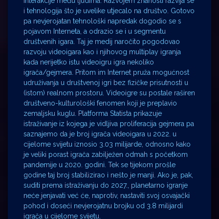
interakcije među ljudima. Razvojem znanosti razvija se
i tehnologija što je uvelike utjecalo na društvo. Gotovo
pa nevjerojatan tehnološki napredak dogodio se s
pojavom Interneta, a odrazio se i u segmentu
društvenih igara. Taj je medij naročito pogodovao
razvoju videoigara kao i njihovog multiplay igranja
kada nerijetko istu videoigru igra nekoliko
igrača/gejmera. Pritom im Internet pruža mogućnost
udruživanja u društvenoj igri bez fizičke prisutnosti u
(istom) realnom prostoru. Videoigre su postale raširen
društveno-kulturološki fenomen koji je preplavio
zemaljsku kuglu. Platforma Statista prikazuje
istraživanje iz kojega je vidljiva proliferacija gejmera pa
saznajemo da je broj igrača videoigara u 2022. u
cijelome svijetu iznosio 3.03 milijarde, odnosno kako
je veliki porast igrača zabilježen odmah s početkom
pandemije u 2020. godini. Tek se tijekom prošle
godine taj broj stabilizirao i nešto je manji. Ako je, pak,
suditi prema istraživanju do 2027., planetarno igranje
neće jenjavati već će, naprotiv, nastaviti svoj osvajački
pohod i doseći nevjerojatnu brojku od 3.8 milijardi
igrača u cijelome svijetu.