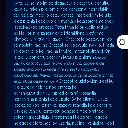
da to učine; što im se događalo s tijelom, u trenutku
kada su nakon prekomjernog korištenja internetskih
sadržaja taj medij prestali koristiti. Interakcijom koju je
kroz pitanja i odgovore ostvarila s kolaborantima ovog
istraživačkog procesa Petra Mrša je prikupila sadržaj
koji je koristila za razvijanje interaktivne platforme
chatbot. U Virtualnoj galeriji Chatbot je postavljen kao
samostalni rad, no Chatbot se pojavljuje svaki put kada
se otvori bilo koji rad na Mršinoj mrežnoj stranici. On
iskoči u donjemu desnom kutu s pitanjem:
Bok! Ja
sam Chatbot i moja je svrha da ti pomognem da
ugasiš svoj komp kada ti je to teško napraviti i
oslobodiš se! Nakon razgovora, ja ću te pozdraviti i to
je znak za gašenje. OK?
Chatbot je utjelovljen u obliku
digitalnoga nebinarnog entiteta koji
korisniku/sudioniku „ispred ekrana” postavlja
raznovrsna pitanja i daje upute. Svrha pitanja i uputa
jest da se kod korisnika izazove reakcija koja generira
osvješćivanje u kontekstu odnosa emocionalnog i
tjelesnog doživljaja, prostornog i tjelesnog, lagode i
nelagode digitalnog okruženja, nutrine i vanjštine, kao i