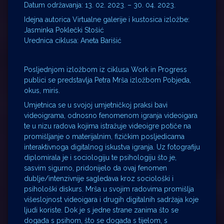
Datum održavanja: 13. 02. 2023. – 30. 04. 2023.
Idejna autorica Virtualne galerije i kustosica izložbe:
Jasminka Poklečki Stošić
Urednica ciklusa: Aneta Barišić
Posljednjom izložbom iz ciklusa Work in Progress
publici se predstavlja Petra Mrša izložbom Pobjeda,
okus, miris.
Umjetnica se u svojoj umjetničkoj praksi bavi
videoigrama, odnosno fenomenom igranja videoigara
te u nizu radova kojima istražuje videoigre potiče na
promišljanje o materijalnim, fizičkim posljedicama
interaktivnoga digitalnog iskustva igranja. Uz fotografiju
diplomirala je i sociologiju te psihologiju što je,
sasvim sigurno, pridonijelo da ovaj fenomen
dublje/intenzivnije sagledava kroz sociološki i
psihološki diskurs. Mrša u svojim radovima promišlja
višeslojnost videoigara i drugih digitalnih sadržaja koje
ljudi koriste. Dok je s jedne strane zanima što se
događa s psihom, što se događa s tijelom, s