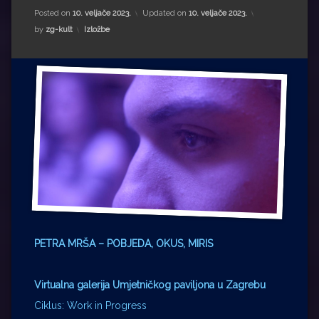
Impressum
Milenko Strižak
Posted on
10. veljače 2023.
Updated on
10. veljače 2023.
Kategorije:
by
zg-kult
Izložbe
Drugi autori
Drugi autori
Matea Andrić
Ljiljana Lekanić-Kljaić
Željko Krznarić
Mario Lovreković
Miroslav Šantek
PETRA MRŠA – POBJEDA, OKUS, MIRIS
Virtualna galerija Umjetničkog paviljona u Zagrebu
Ciklus: Work in Progress