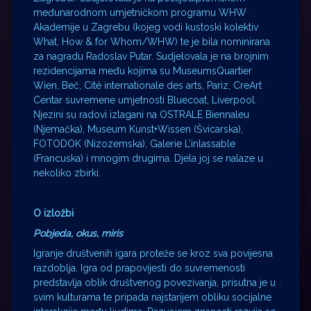
međunarodnom umjetničkom programu WHW
Akademije u Zagrebu (kojeg vodi kustoski kolektiv
What, How & for Whom/WHW) te je bila nominirana
za nagradu Radoslav Putar. Sudjelovala je na brojnim
rezidencijama među kojima su MuseumsQuartier
Wien, Beč, Cité internationale des arts, Pariz, CreArt
Centar suvremene umjetnosti Bluecoat, Liverpool.
Njezini su radovi izlagani na OSTRALE Biennaleu
(Njemačka), Museum Kunst+Wissen (Švicarska),
FOTODOK (Nizozemska), Galerie L’inlassable
(Francuska) i mnogim drugima. Djela joj se nalaze u
nekoliko zbirki.
O izložbi
Pobjeda, okus, miris
Igranje društvenih igara proteže se kroz sva povijesna
razdoblja. Igra od prapovijesti do suvremenosti
predstavlja oblik društvenog povezivanja, prisutna je u
svim kulturama te pripada najstarijem obliku socijalne