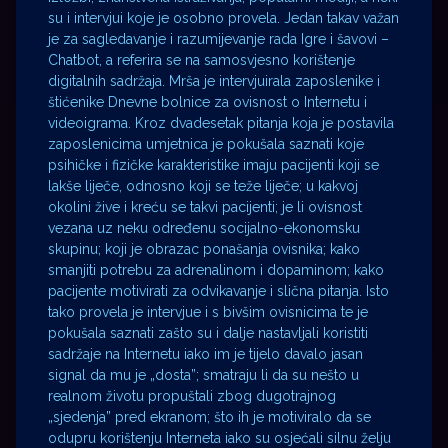
su i intervjui koje je osobno provela. Jedan takav važan
je za sagledavanje i razumijevanje rada Igre i šavovi –
Chatbot, a referira se na samosvjesno korištenje
digitalnih sadržaja. Mrša je intervjuirala zaposlenike i
štićenike Dnevne bolnice za ovisnost o Internetu i
videoigrama. Kroz dvadesetak pitanja koja je postavila
zaposlenicima umjetnica je pokušala saznati koje
psihičke i fizičke karakteristike imaju pacijenti koji se
lakše liječe, odnosno koji se teže liječe; u kakvoj
okolini žive i kreću se takvi pacijenti; je li ovisnost
vezana uz neku određenu socijalno-ekonomsku
skupinu; koji je obrazac ponašanja ovisnika; kako
smanjiti potrebu za adrenalinom i dopaminom; kako
pacijente motivirati za odvikavanje i slična pitanja. Isto
tako provela je intervjue i s bivšim ovisnicima te je
pokušala saznati zašto su i dalje nastavljali koristiti
sadržaje na Internetu iako im je tijelo davalo jasan
signal da mu je „dosta”; smatraju li da su nešto u
realnom životu propuštali zbog dugotrajnog
„sjedenja” pred ekranom; što ih je motiviralo da se
odupru korištenju Interneta iako su osjećali silnu želju