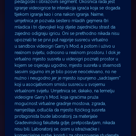
pedagoški i obrazovni segment. Okosnica rada jest
igranje videoigrice te interakcija igrača koja se događa
tijekom igranja kao i ona nakon igranja. Naime,
umjetnica je pozvala šestero mladih gejmera (tri
mladića i tri djevojke) koji dijele zajedničku strast da
zajedno odigraju igricu. Oni se prethodno nikada nisu
upoznali te se prvi put najprije susreću virtualno
u sandbox videoigri Garry’s Mod, a potom i uživo u
realnom svijetu, odnosno u realnom prostoru. I dok je
virtualno mjesto susreta u videoigri poznati prostor u
kojem se osjećaju ugodno, mjesto susreta u stvarnosti
sasvim sigurno im je bilo posve neočekivano, no ne
nužno i neugodno jer je mjesto ispunjeno „sadržajem”
koji u asocijativnom smislu susreću u svojemu
virtualnom svijetu. Umjetnica se, dakako, na temelju
videoigre Garry’s Mod, koja igračima pruža
mogućnost virtualne gradnje mostova, zgrada,
namještaja…odlučila da mjesto fizičkog susreta
protagonista bude laboratorij za materijale
Građevinskog fakulteta gdje, pretpostavljam, nikada
nisu bili. Laboratorij se, osim u istraživačke i
komercijalne svrhe, koristi i za obrazovanje studenata,