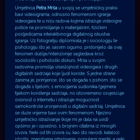
Umjetnica
Petra Mrša
u svojoj se umjetničkoj praksi
bavi videoigrama, odnosno fenomenom igranja
videoigara te u nizu radova kojima istražuje videoigre
potiče na promišljanje o materijalnim, fizičkim
posljedicama interaktivnoga digitalnog iskustva
igranja. Uz fotografiju diplomirala je i sociologiju te
psihologiju što je, sasvim sigurno, pridonijelo da ovaj
fenomen dublje/intenzivnije sagledava kroz
sociološki i psihološki diskurs. Mrša u svojim
radovima promišlja višeslojnost videoigara i drugih
digitalnih sadržaja koje ljudi koriste. S jedne strane
zanima je, primjerice, što se događa s psihom, što se
događa s tijelom, s emocijama sudionika/gejmera
tijekom korištenja sadržaja, no istovremeno osvješćuje
ovisnost o Internetu i istražuje mogućnost
samokontrole uronjenosti u digitalni sadržaj. Umjetnica
se duže vrijeme bavi ovim fenomenom. Njezino
umjetničko istraživanje (koje mi je dala na uvid)
opširno je i opsežno, s brojnim citatima iz mnogih
izvora. Neki od tih izvora su, kao što navodi, katalozi
izložbi, znanstvena istraživanja, popularni mediji, a neki