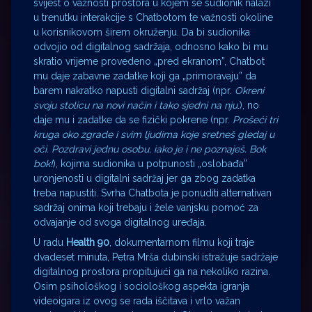
svijest o važnosti prostora u kojem se sudionik nalazi
u trenutku interakcije s Chatbotom te važnosti okoline
u korisnikovom širem okruženju. Da bi sudionika
odvojio od digitalnog sadržaja, odnosno kako bi mu
skratio vrijeme provedeno „pred ekranom”, Chatbot
mu daje zabavne zadatke koji ga „primoravaju” da
barem nakratko napusti digitalni sadržaj (npr.
Okreni
svoju stolicu na novi način i tako sjedni na nju
.), no
daje mu i zadatke da se fizički pokrene (npr.
Prošeći tri
kruga oko zgrade i svim ljudima koje sretneš gledaj u
oči. Pozdravi jednu osobu, iako je i ne poznaješ. Bok
bok!
), kojima sudionika u potpunosti „oslobađa”
uronjenosti u digitalni sadržaj jer ga zbog zadatka
treba napustiti. Svrha Chatbota je ponuditi alternativan
sadržaj onima koji trebaju i žele vanjsku pomoć za
odvajanje od svoga digitalnog uređaja.
U radu
Health 90
, dokumentarnom filmu koji traje
dvadeset minuta, Petra Mrša dubinski istražuje sadržaje
digitalnog prostora propitujući ga na nekoliko razina.
Osim psihološkog i sociološkog aspekta igranja
videoigara iz ovog se rada iščitava i vrlo važan