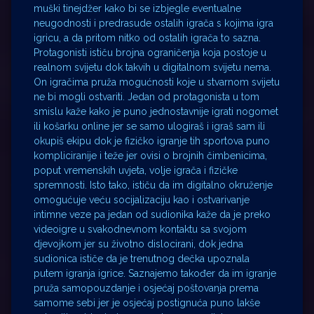
muški tinejdžer kako bi se izbjegle eventualne
neugodnosti i predrasude ostalih igrača s kojima igra
igricu, a da pritom nitko od ostalih igrača to sazna.
Protagonisti ističu brojna ograničenja koja postoje u
realnom svijetu dok takvih u digitalnom svijetu nema.
On igračima pruža mogućnosti koje u stvarnom svijetu
ne bi mogli ostvariti. Jedan od protagonista u tom
smislu kaže kako je puno jednostavnije igrati nogomet
ili košarku online jer se samo ulogiraš i igraš sam ili
okupiš ekipu dok je fizičko igranje tih sportova puno
kompliciranije i teže jer ovisi o brojnih čimbenicima,
poput vremenskih uvjeta, volje igrača i fizičke
spremnosti. Isto tako, ističu da im digitalno okruženje
omogućuje veću socijalizaciju kao i ostvarivanje
intimne veze pa jedan od sudionika kaže da je preko
videoigre u svakodnevnom kontaktu sa svojom
djevojkom jer su životno dislocirani, dok jedna
sudionica ističe da je trenutnog dečka upoznala
putem igranja igrice. Saznajemo također da im igranje
pruža samopouzdanje i osjećaj poštovanja prema
samome sebi jer je osjećaj postignuća puno lakše