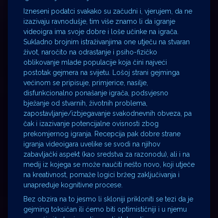
Izneseni podatci svakako su začudni i, vjerujem, da ne
izazivaju ravnodušje, tim više znamo li da igranje
videoigra ima svoje dobre i loše učinke na igrača.
Sukladno brojnim istraživanjima one utječu na stvaran
život, naročito na odrastanje i psiho-fizičko
oblikovanje mlade populacije koja čini najveći
postotak gejmera na svijetu. Lošoj strani gejminga
većinom se pripisuje, primjerice, nasilje,
disfunkcionalno ponašanje igrača, podsvjesno
bježanje od stvarnih, životnih problema,
zapostavljanje/izbjegavanje svakodnevnih obveza, pa
čak i izazivanje potencijalne ovisnosti zbog
prekomjernog igranja. Recepcija pak dobre strane
igranja videoigara uvelike se svodi na njihov
zabavljački aspekt (kao sredstva za razonodu), ali i na
medij iz kojega se može naučiti nešto novo, koji utječe
na kreativnost, pomaže logici bržeg zaključivanja i
unapređuje kognitivne procese.
Bez obzira na to jesmo li skloniji prikloniti se tezi da je
gejming toksičan ili ćemo biti optimističniji i u njemu