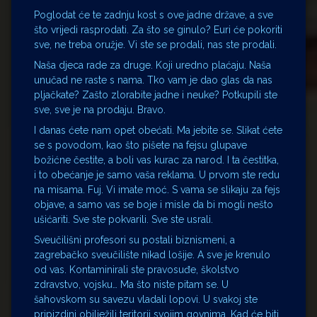
Poglodat će te zadnju kost s ove jadne države, a sve
što vrijedi rasprodati. Za što se ginulo? Euri će pokoriti
sve, ne treba oružje. Vi ste se prodali, nas ste prodali.
Naša djeca rade za druge. Koji uredno plaćaju. Naša
unučad ne raste s nama. Tko vam je dao glas da nas
pljačkate? Zašto zlorabite jadne i neuke? Potkupili ste
sve, sve je na prodaju. Bravo.
I danas ćete nam opet obećati. Ma jebite se. Slikat ćete
se s povodom, kao što pišete na fejsu glupave
božićne čestite, a boli vas kurac za narod. I ta čestitka,
i to obećanje je samo vaša reklama. U prvom ste redu
na misama. Fuj. Vi imate moć. S vama se slikaju za fejs
objave, a samo vas se boje i misle da bi mogli nešto
ušićariti. Sve ste pokvarili. Sve ste usrali.
Sveučilišni profesori su postali biznismeni, a
zagrebačko sveučilište nikad lošije. A sve je krenulo
od vas. Kontaminirali ste pravosuđe, školstvo
zdravstvo, vojsku… Ma što niste pitam se. U
šahovskom su savezu vladali lopovi. U svakoj ste
pripizdini obilježili teritorij svojim govnima. Kad će biti