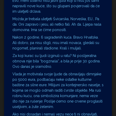
Evo, meni stvarno nisu jasni ljudi koji si nisu još sami
napravili nove kuće, što su glupani povjerovali da će
im uletjeti država.
Možda je trebala uletjeti Švicarska, Norveška, EU… Pa
da. Oni zapravo i jesu, ali netko fali. Ah da. Lijepa naša
domovina. Ima se čime ponositi.
Nakon 2 godine, 6 sagrađenih kuća. Bravo Hrvatska.
Ali dobro, pa nisu stigli, nisu imali novaca, gledali su
nogomet, planirali stadione. Krali i muljali.
Za koji kurac su ljudi izginuli u ratu? Ni poslijeratna
obnova nije bila “bogznaša”, a bila je prije 30 godina.
Ovo danas je sramotno.
Vlada je motivirala svoje ljude da obnavljaju dimnjake
po 5000 eura, podbačaju neke ostatke kulturne
baštine za silne eure. Milijuni za kontejnersko naselje, s
kojima se moglo odmah raditi čvrste objekte. Ma ruši
robnu kuću, ona simbolizira komunjare, nema veze
što nije za rušenje: Poslije ćemo one crvene proglasiti
useljivim, a žute zelenim.
Ako nisi dosadan i nemaš vezu neće ti ni obnavljati,