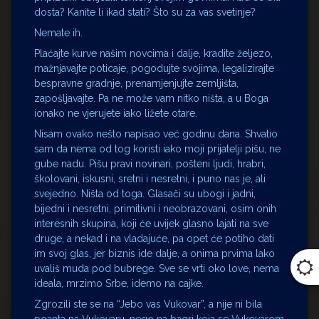
dosta? Kanite li ikad stati? Što su za vas svetinje?
Nemate ih.
Plaćajte kurve našim novcima i dalje, kradite željezo,
mažnjavajte poticaje, pogodujte svojima, legalizirajte
bespravne gradnje, prenamjenjujte zemljišta,
zapošljavajte. Pa ne može vam nitko ništa, a u Boga
ionako ne vjerujete iako ližete otare.
Nisam ovako nešto napisao već godinu dana. Shvatio
sam da nema od tog koristi iako moji prijatelji pišu, ne
gube nadu. Pišu pravi novinari, pošteni ljudi, hrabri,
školovani, iskusni, sretni i nesretni, i puno nas je, ali
svejedno. Ništa od toga. Glasači su ubogi i jadni,
bijedni i nesretni, primitivni i neobrazovani, osim onih
interesnih skupina, koji će uvijek glasno lajati na sve
druge, a nekad i na vladajuće, pa opet će potiho dati
im svoj glas, jer biznis ide dalje, a onima prvima lako
uvališ muda pod bubrege. Sve se vrti oko love, nema
ideala, mrzimo Srbe, idemo na cajke.
Zgrozili ste se na “Jebo vas Vukovar”, a nije ni bila