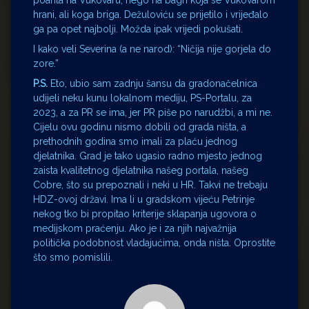
poanta na Vukovaru, nego na bagri koja se Vukovarom
hrani, ali koga briga. Dežuloviću se prijetilo i vrijeđalo
ga pa opet najbolji. Možda ipak vrijedi pokušati.
I kako veli Severina (a ne narod): “Ničija nije gorjela do
zore.”
P.S.
Eto, ubio sam zadnju šansu da gradonačelnica
udijeli neku kunu lokalnom mediju, PS-Portalu, za
2023, a za PR se ima, jer PR piše po narudžbi, a mi ne.
Cijelu ovu godinu nismo dobili od grada ništa, a
prethodnih godina smo imali za plaću jednog
djelatnika. Grad je tako ugasio radno mjesto jednog
zaista kvalitetnog djelatnika našeg portala, našeg
Cobre, što su prepoznali i neki u HR. Takvi ne trebaju
HDZ-ovoj državi. Ima li u gradskom vijeću Petrinje
nekog tko bi propitao kriterije sklapanja ugovora o
medijskom praćenju. Ako je i za njih najvažnija
politička podobnost vladajućima, onda ništa. Oprostite
što smo pomislili.