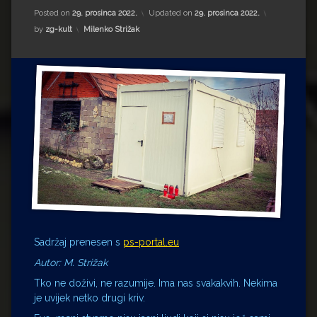
Impressum
Milenko Strižak
Posted on
29. prosinca 2022.
Updated on
29. prosinca 2022.
Kategorije:
by
zg-kult
Milenko Strižak
Drugi autori
Drugi autori
Matea Andrić
Ljiljana Lekanić-Kljaić
Željko Krznarić
Mario Lovreković
Miroslav Šantek
Sadržaj prenesen s
ps-portal.eu
Autor: M. Strižak
Tko ne doživi, ne razumije. Ima nas svakakvih. Nekima
je uvijek netko drugi kriv.