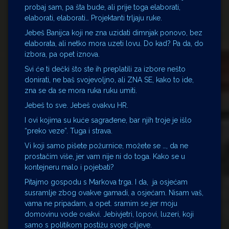
probaj sam, pa šta bude, ali prije toga elaborati,
elaborati, elaborati… Projektanti trljaju ruke.
Jebeš Banijca koji ne zna uzidati dimnjak ponovo, bez
elaborata, ali netko mora uzeti lovu. Do kad? Pa da, do
izbora, pa opet iznova.
Svi će ti dečki što ste ih preplatili za izbore nešto
donirati, ne baš svojevoljno, ali ZNA SE, kako to ide,
zna se da se mora ruka ruku umiti.
Jebeš to sve. Jebeš ovakvu HR.
I ovi kojima su kuće sagrađene, bar njih troje je išlo
“preko veze”. Tuga i strava.
Vi koji samo pišete požurnice, možete se …, da ne
prostačim više, jer vam nije ni do toga. Kako se u
kontejneru malo i pojebati?
Pitajmo gospodu s Markova trga. I da, ja osjećam
susramlje zbog ovakve gamadi, a osjećam. Nisam vaš,
vama ne pripadam, a opet. sramim se jer moju
domovinu vode ovakvi. Jebivjetri, lopovi, luzeri, koji
samo s politikom postižu svoje ciljeve.