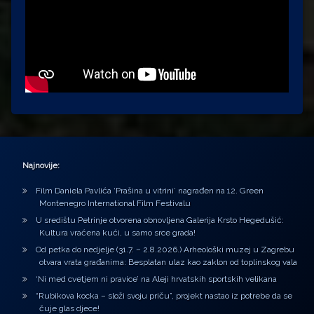
Najnovije:
Film Daniela Pavlića ‘Prašina u vitrini’ nagrađen na 12. Green
Montenegro International Film Festivalu
U središtu Petrinje otvorena obnovljena Galerija Krsto Hegedušić:
Kultura vraćena kući, u samo srce grada!
Od petka do nedjelje (31.7. – 2.8.2026.) Arheološki muzej u Zagrebu
otvara vrata građanima: Besplatan ulaz kao zaklon od toplinskog vala
‘Ni med cvetjem ni pravice’ na Aleji hrvatskih sportskih velikana
“Rubikova kocka – složi svoju priču”, projekt nastao iz potrebe da se
čuje glas djece!