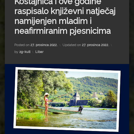
Kostajnica i ove godine
Impressum
Milenko Strižak
raspisalo književni natječaj
Drugi autori
Drugi autori
namijenjen mladim i
neafirmiranim pjesnicima
Matea Andrić
Ljiljana Lekanić-Kljaić
Posted on
27. prosinca 2022.
Updated on
27. prosinca 2022.
Kategorije:
by
zg-kult
Libar
Željko Krznarić
Mario Lovreković
Miroslav Šantek