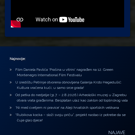
Najnovije:
Film Daniela Pavlića ‘Prašina u vitrini’ nagrađen na 12. Green
Montenegro International Film Festivalu
U središtu Petrinje otvorena obnovljena Galerija Krsto Hegedušić:
Kultura vraćena kući, u samo srce grada!
Od petka do nedjelje (31.7. – 2.8.2026.) Arheološki muzej u Zagrebu
otvara vrata građanima: Besplatan ulaz kao zaklon od toplinskog vala
‘Ni med cvetjem ni pravice’ na Aleji hrvatskih sportskih velikana
“Rubikova kocka – složi svoju priču”, projekt nastao iz potrebe da se
čuje glas djece!
NAJAVE