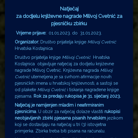
Natječaj
za dodjelu književne nagrade Milivoj Cvetnić za
pjesničku zbirku
Vrijeme prijave:
01.01.2023. do 31.01.2023.
Organizator:
Društvo prijatelja knjige
Milivoj Cvetnić
Hrvatska Kostajnica
Društvo prijatelja knjige
Milivoj Cvetnić
Hrvatska
Kostajnica objavljuje natječaj za dodjelu književne
nagrade Milivoj Cvetnić. Književna nagrada
Milivoj
Cvetnić
utemeljena je sa svrhom afirmacije novih
pjesničkih imena u hrvatskoj književnosti, a sastoji se
od plakete
Milivoj Cvetnić
i tiskanja nagrađene knjige
pjesama.
Rok za predaju rukopisa je 31. siječanj 2023.
Natječaj je namijenjen mladim i neafirmiranim
pjesnicima
. U obzir za natječaj dolaze vlastiti
rukopisi
neobjavljenih zbirki pjesama pisanih hrvatskim
jezikom
koji se dostavljaju na natječaj u tri (3) istovjetna
primjerka. Zbirka treba biti pisana na računalu.