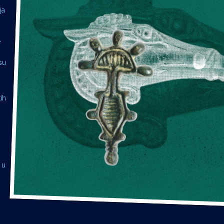
ja
e
su
ih
 u