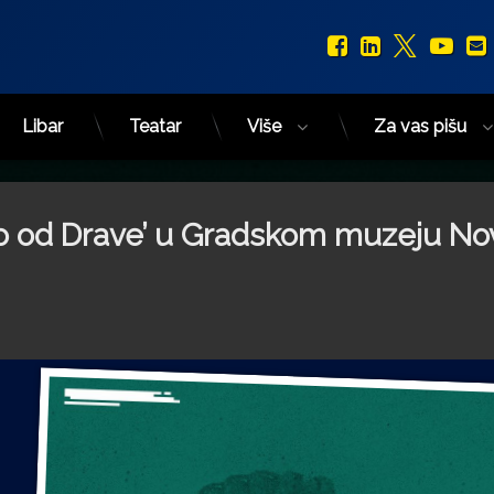
Facebook
LinkedIn
X.com
You
Libar
Teatar
Više
Za vas pišu
užno od Drave’ u Gradskom muzeju No