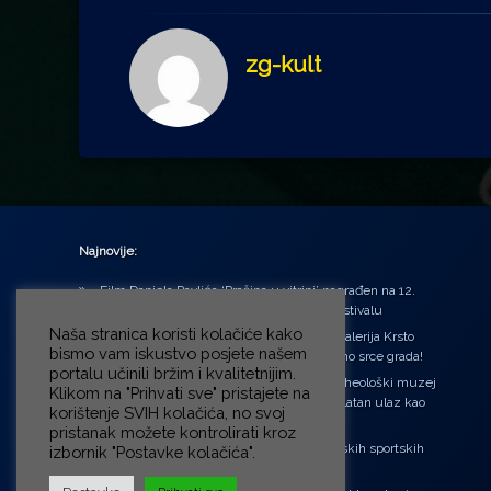
zg-kult
Najnovije:
Film Daniela Pavlića ‘Prašina u vitrini’ nagrađen na 12.
Green Montenegro International Film Festivalu
Naša stranica koristi kolačiće kako
U središtu Petrinje otvorena obnovljena Galerija Krsto
bismo vam iskustvo posjete našem
Hegedušić: Kultura vraćena kući, u samo srce grada!
portalu učinili bržim i kvalitetnijim.
Od petka do nedjelje (31.7. – 2.8.2026.) Arheološki muzej
Klikom na "Prihvati sve" pristajete na
u Zagrebu otvara vrata građanima: Besplatan ulaz kao
korištenje SVIH kolačića, no svoj
zaklon od toplinskog vala
pristanak možete kontrolirati kroz
‘Ni med cvetjem ni pravice’ na Aleji hrvatskih sportskih
izbornik "Postavke kolačića".
velikana