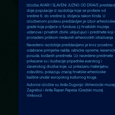
Izložba AVARI I SLAVENI JUŽNO OD DRAVE predstavl
dvije populacije iz razdoblja koje se proteže od
sredine 6. do sredine 9. stoljeća nakon Krista. U
izložbenom postavu predstavljen je izbor arheološk
građe koja potječe iz fundusa 13 hrvatskih muzeja,
ustanova i privatnih zbirki, uključujući i predmete koji 
pronađeni prilikom nedavnih arheoloških istraživanja.
Navedeno razdoblje predstavljeno je kroz posebno
odabrane primjerke nakita, ratničke opreme, keramičk
posuda, koštanih predmeta. Uz navedene predmete
prikazane su i ilustracije pripadnika avarskog i
slavenskog društva koje, uz prikazanu materijalnu
ostavštinu, pokazuju značaj hrvatske arheološke
baštine unutar europskog kulturnog kruga.
Autorice izložbe su Anita Dugonjić (Arheološki muzej
Zagrebu) i Anita Rapan Papeša (Gradski muzej
Vinkovci).