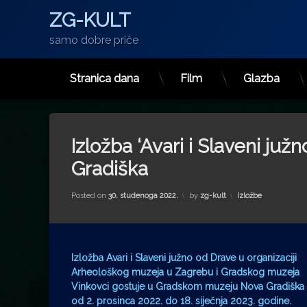
ZG-KULT
samo dobre priče
Stranica dana
Film
Glazba
Preskoči
na
sadržaj
Izložba ‘Avari i Slaveni j
Gradiška
Kategorije:
Posted on
30. studenoga 2022.
by
zg-kult
Izložbe
Izložba Avari i Slaveni južno od Drave u organizaciji
Arheološkog muzeja u Zagrebu i Gradskog muzeja
Vinkovci gostuje u Gradskom muzeju Nova Gradiška
od 2. prosinca 2022. do 18. siječnja 2023. godine.