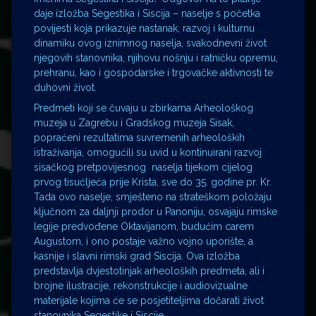
daje izložba Segestika i Siscija – naselje s početka
povijesti koja prikazuje nastanak, razvoj i kulturnu
dinamiku ovog iznimnog naselja, svakodnevni život
njegovih stanovnika, njihovu nošnju i ratničku opremu,
prehranu, kao i gospodarske i trgovačke aktivnosti te
duhovni život.
Predmeti koji se čuvaju u zbirkama Arheološkog
muzeja u Zagrebu i Gradskog muzeja Sisak,
popraćeni rezultatima suvremenih arheoloških
istraživanja, omogućili su uvid u kontinuirani razvoj
sisačkog pretpovijesnog naselja tijekom cijelog
prvog tisućljeća prije Krista, sve do 35. godine pr. Kr.
Tada ovo naselje, smješteno na strateškom položaju
ključnom za daljnji prodor u Panoniju, osvajaju rimske
legije predvođene Oktavijanom, budućim carem
Augustom, i ono postaje važno vojno uporište, a
kasnije i slavni rimski grad Siscija. Ova izložba
predstavlja dvjestotinjak arheoloških predmeta, ali i
brojne ilustracije, rekonstrukcije i audiovizualne
materijale kojima će se posjetiteljima dočarati život
stanovnika Segestike i Siscije.