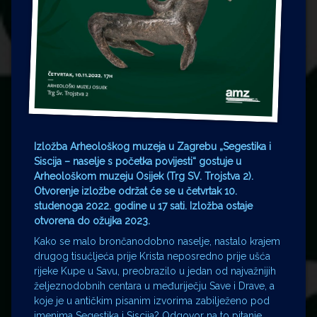
Izložba Arheološkog muzeja u Zagrebu „Segestika i
Siscija – naselje s početka povijesti“ gostuje u
Arheološkom muzeju Osijek (Trg SV. Trojstva 2).
Otvorenje izložbe održat će se u četvrtak 10.
studenoga 2022. godine u 17 sati. Izložba ostaje
otvorena do ožujka 2023.
Kako se malo brončanodobno naselje, nastalo krajem
drugog tisućljeća prije Krista neposredno prije ušća
rijeke Kupe u Savu, preobrazilo u jedan od najvažnijih
željeznodobnih centara u međuriječju Save i Drave, a
koje je u antičkim pisanim izvorima zabilježeno pod
imenima Segestika i Siscija? Odgovor na to pitanje