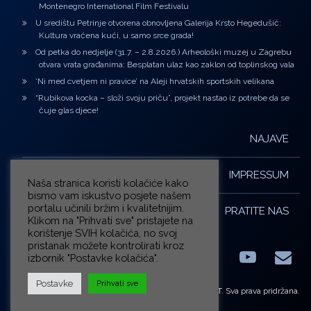
Montenegro International Film Festivalu
U središtu Petrinje otvorena obnovljena Galerija Krsto Hegedušić:
Kultura vraćena kući, u samo srce grada!
Od petka do nedjelje (31.7. – 2.8.2026.) Arheološki muzej u Zagrebu
otvara vrata građanima: Besplatan ulaz kao zaklon od toplinskog vala
‘Ni med cvetjem ni pravice’ na Aleji hrvatskih sportskih velikana
“Rubikova kocka – složi svoju priču”, projekt nastao iz potrebe da se
čuje glas djece!
NAJAVE
IMPRESSUM
Naša stranica koristi kolačiće kako
bismo vam iskustvo posjete našem
portalu učinili bržim i kvalitetnijim.
PRATITE NAS
Klikom na "Prihvati sve" pristajete na
korištenje SVIH kolačića, no svoj
pristanak možete kontrolirati kroz
izbornik "Postavke kolačića".
Facebook
LinkedIn
YouTub
E-m
X.com
Postavke
Prihvati sve
© ZG-KULT. Sva prava pridržana.