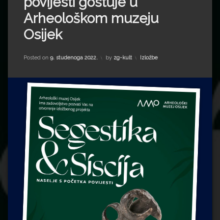
povijesti gostuje u
Impressum
Milenko Strižak
Arheološkom muzeju
Drugi autori
Drugi autori
Osijek
Matea Andrić
Kategorije:
Posted on
9. studenoga 2022.
by
zg-kult
Izložbe
Ljiljana Lekanić-Kljaić
Željko Krznarić
Mario Lovreković
Miroslav Šantek