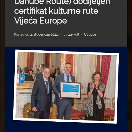
Danube Route) dodijeljen
Impressum
Milenko Strižak
certifikat kulturne rute
Drugi autori
Drugi autori
Vijeća Europe
Matea Andrić
Kategorije:
Posted on
4. studenoga 2022.
by
zg-kult
Uljudba
Ljiljana Lekanić-Kljaić
Željko Krznarić
Mario Lovreković
Miroslav Šantek