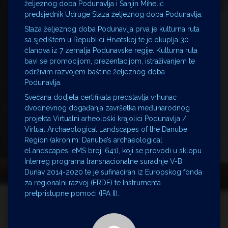
željeznog doba Podunavlja i Sanjin Mihelić
predsjednik Udruge Staza željeznog doba Podunavlja.
Staza željeznog doba Podunavlja prva je kulturna ruta
sa sjedištem u Republici Hrvatskoj te je okuplja 30
članova iz 7 zemalja Podunavske regije. Kulturna ruta
bavi se promocijom, prezentacijom, istraživanjem te
održivim razvojem baštine željeznog doba
Podunavlja.
Svečana dodjela certifikata predstavlja vrhunac
dvodnevnog događanja završetka međunarodnog
projekta Virtualni arheološki krajolici Podunavlja /
Virtual Archaeological Landscapes of the Danube
Region (akronim: Danube’s archaeological
eLandscapes, eMS broj: 641), koji se provodi u sklopu
Interreg programa transnacionalne suradnje V-B
Dunav 2014-2020 te je sufinaciran iz Europskog fonda
za regionalni razvoj (ERDF) te Instrumenta
pretpristupne pomoći (IPA II).