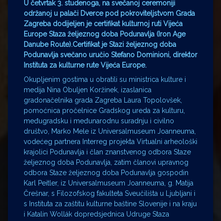
U četvrtak 3. studenoga, na svečanoj ceremoniji
održanoj u palači Dverce pod pokroviteljstvom Grada
Zagreba dodijeljen je certifikat kulturnoj ruti Vijeća
Europe Staza željeznog doba Podunavlja (Iron Age
Danube Route).Certifikat je Stazi željeznog doba
Podunavlja svečano uručio Stefano Dominioni, direktor
Instituta za kulturne rute Vijeća Europe.
Okupljenim gostima u obratili su ministrica kulture i
medija Nina Obuljen Koržinek, izaslanica
gradonačelnika grada Zagreba Laura Topolovšek,
pomoćnica pročelnice Gradskog ureda za kulturu,
međugradsku i međunarodnu suradnju i civilno
društvo, Marko Mele iz Universalmuseum Joanneuma,
vodećeg partnera Interreg projekta Virtualni arheološki
krajolici Podunavlja i član znanstvenog odbora Staze
željeznog doba Podunavlja, zatim članovi upravnog
odbora Staze željeznog doba Podunavlja gospodin
Karl Peitler, iz Universalmuseum Joanneuma, g. Matija
Črešnar, s Filozofskog fakulteta Sveučilišta u Ljubljani i
s Instituta za zaštitu kulturne baštine Slovenije i na kraju
i Katalin Wollák dopredsjednica Udruge Staza