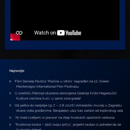
Najnovije:
Film Daniela Pavlića ‘Prašina u vitrini’ nagrađen na 12. Green
Montenegro International Film Festivalu
U središtu Petrinje otvorena obnovljena Galerija Krsto Hegedušić:
Kultura vraćena kući, u samo srce grada!
Od petka do nedjelje (31.7. – 2.8.2026.) Arheološki muzej u Zagrebu
otvara vrata građanima: Besplatan ulaz kao zaklon od toplinskog vala
‘Ni med cvetjem ni pravice’ na Aleji hrvatskih sportskih velikana
“Rubikova kocka – složi svoju priču”, projekt nastao iz potrebe da se
čuje glas djece!