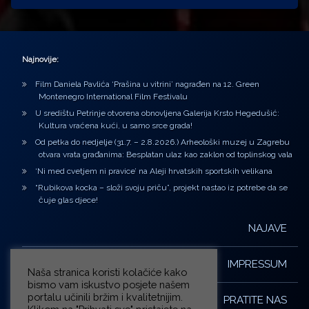
Najnovije:
Film Daniela Pavlića ‘Prašina u vitrini’ nagrađen na 12. Green
Montenegro International Film Festivalu
U središtu Petrinje otvorena obnovljena Galerija Krsto Hegedušić:
Kultura vraćena kući, u samo srce grada!
Od petka do nedjelje (31.7. – 2.8.2026.) Arheološki muzej u Zagrebu
otvara vrata građanima: Besplatan ulaz kao zaklon od toplinskog vala
‘Ni med cvetjem ni pravice’ na Aleji hrvatskih sportskih velikana
“Rubikova kocka – složi svoju priču”, projekt nastao iz potrebe da se
čuje glas djece!
NAJAVE
IMPRESSUM
Naša stranica koristi kolačiće kako
bismo vam iskustvo posjete našem
portalu učinili bržim i kvalitetnijim.
PRATITE NAS