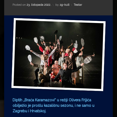
Impressum
Milenko Strižak
Kategorije:
Posted on
23. listopada 2022.
by
zg-kult
Teatar
Drugi autori
Drugi autori
Matea Andrić
Ljiljana Lekanić-Kljaić
Željko Krznarić
Mario Lovreković
Miroslav Šantek
Diptih „Braća Karamazovi“ u režiji Olivera Frljića
obilježio je prošlu kazališnu sezonu, i ne samo u
Zagrebu i Hrvatskoj.