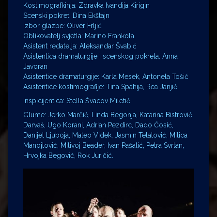
Kostimografkinja: Zdravka Ivandija Kirigin
Scenski pokret: Dina Ekštajn
Izbor glazbe: Oliver Frljić
Oblikovatelj svjetla: Marino Frankola
Asistent redatelja: Aleksandar Švabić
Asistentica dramaturgije i scenskog pokreta: Anna
Javoran
Asistentice dramaturgije: Karla Mesek, Antonela Tošić
Asistentice kostimografije: Tina Spahija, Rea Janjić
Inspicijentica: Stella Švacov Miletić
Glume: Jerko Marčić, Linda Begonja, Katarina Bistrović
Darvaš, Ugo Korani, Adrian Pezdirc, Dado Ćosić,
Danijel Ljuboja, Mateo Videk, Jasmin Telalović, Milica
Manojlović, Milivoj Beader, Ivan Pašalić, Petra Svrtan,
Hrvojka Begović, Rok Juričić.