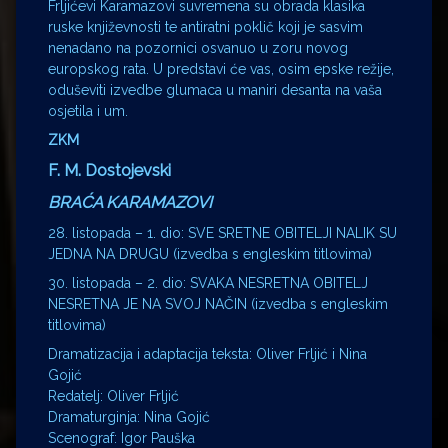
Frljićevi Karamazovi suvremena su obrada klasika
ruske književnosti te antiratni poklič koji je sasvim
nenadano na pozornici osvanuo u zoru novog
europskog rata. U predstavi će vas, osim epske režije,
oduševiti izvedbe glumaca u maniri desanta na vaša
osjetila i um.
ZKM
F. M. Dostojevski
BRAĆA KARAMAZOVI
28. listopada – 1. dio: SVE SRETNE OBITELJI NALIK SU
JEDNA NA DRUGU (izvedba s engleskim titlovima)
30. listopada – 2. dio: SVAKA NESRETNA OBITELJ
NESRETNA JE NA SVOJ NAČIN (izvedba s engleskim
titlovima)
Dramatizacija i adaptacija teksta: Oliver Frljić i Nina
Gojić
Redatelj: Oliver Frljić
Dramaturginja: Nina Gojić
Scenograf: Igor Pauška