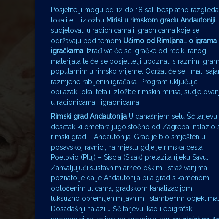
Posjetitelji mogu od 12 do 18 sati besplatno razgledat
lokalitet i izložbu
Mirisi u rimskom gradu Andautoniji
i
sudjelovati u radionicama i igraonicama koje se
održavaju pod temom
Učimo od Rimljana… o igrama 
igračkama
. Izrađivat će se igračke od recikliranog
materijala te će se posjetitelji upoznati s raznim igra
popularnim u rimsko vrijeme. Održat će se i mali saj
razmjene rabljenih igračaka. Program uključuje
obilazak lokaliteta i izložbe rimskih mirisa, sudjelovan
u radionicama i igraonicama.
Rimski grad Andautonija
U današnjem selu Ščitarjevu,
desetak kilometara jugoistočno od Zagreba, nalazio 
rimski grad – Andautonija. Grad je bio smješten u
posavskoj ravnici, na mjestu gdje je rimska cesta
Poetovio (Ptuj) – Siscia (Sisak) prelazila rijeku Savu.
Zahvaljujući sustavnim arheološkim istraživanjima
poznato je da je Andautonija bila grad s kamenom
opločenim ulicama, gradskom kanalizacijom i
luksuzno opremljenim javnim i stambenim objektima.
Dosadašnji nalazi u Ščitarjevu, kao i epigrafski