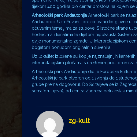
spomenici na kojima se spominje kao
municipium A
tijekom 400 godina bio centar prostora na kojem se d
Arheološki park Andautonija
Arheološki park se nalazi
Andautonije. Uz očuvani i prezentirani dio glavne ul
očuvanim temeljima za stupove. S istočne strane uli
hodnicima i kanalima te dijelom hipokausta (sistem za 
dvije monumentalne zgrade. U Interpretacijskom centru 
bogatom ponudom originalnih suvenira.
Uz lokalitet izložene su kopije najznačajnijih kameni
interpretacijskim pločama s uređenim prostorom za ra
Arheološki park Andautonija dio je Europske kulturne 
Arheološki je park otvoren od 1.svibnja do 1.studenog
grupe prema dogovoru). Do Ščitarjeva se iz Zagreb
semaforu lijevo), od centra Zagreba petnaestak minut
zg-kult