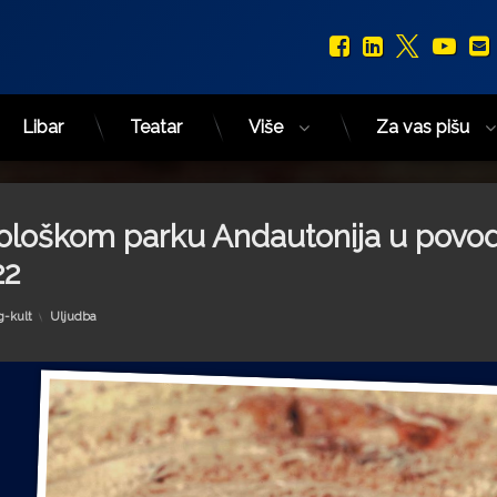
Facebook
LinkedIn
X.com
You
Libar
Teatar
Više
Za vas pišu
eološkom parku Andautonija u povo
22
Kategorije:
g-kult
Uljudba