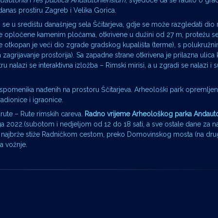
ndautonia
i
res publica Andautoniensium
, svjedoče da se radilo o grad
anas prostiru Zagreb i Velika Gorica.
 se u središtu današnjeg sela Ščitarjeva, gdje se može razgledati dio
ice opločene kamenim pločama, otkrivene u dužini od 27 m, protežu se 
ce otkopan je veći dio zgrade gradskog kupališta (terme), s polukruž
zagrijavanje prostorija). Sa zapadne strane otkrivena je prilazna ulica 
nalazi se interaktivna izložba – Rimski mirisi, a u zgradi se nalazi i s
h spomenika nađenih na prostoru Ščitarjeva. Arheološki park opremljen
dionice i igraonice.
rute – Rute rimskih careva.
Radno vrijeme Arheološkog parka Andauto
a 2022.(subotom i nedjeljom od 12 do 18 sati, a sve ostale dane za na
a najbrže stiže Radničkom cestom, preko Domovinskog mosta (na dr
a vožnje.