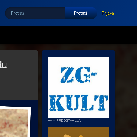
Pretraži:
Tube
E-mail
Prijava
du
VAM PREDSTAVLJA :