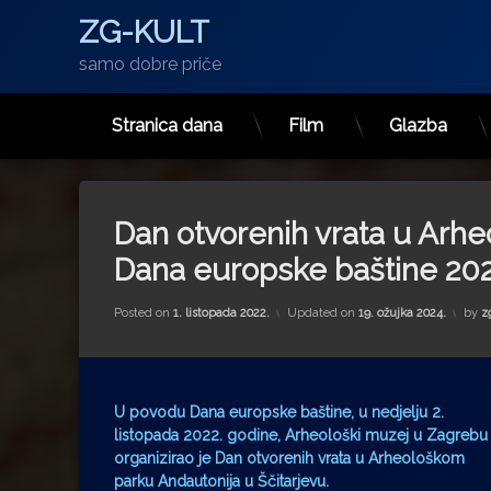
ZG-KULT
samo dobre priče
Stranica dana
Film
Glazba
Preskoči
na
sadržaj
Dan otvorenih vrata u Arh
Dana europske baštine 20
Posted on
1. listopada 2022.
Updated on
19. ožujka 2024.
by
z
U povodu Dana europske baštine, u nedjelju 2.
listopada 2022. godine, Arheološki muzej u Zagrebu
organizirao je Dan otvorenih vrata u Arheološkom
parku Andautonija u Ščitarjevu.