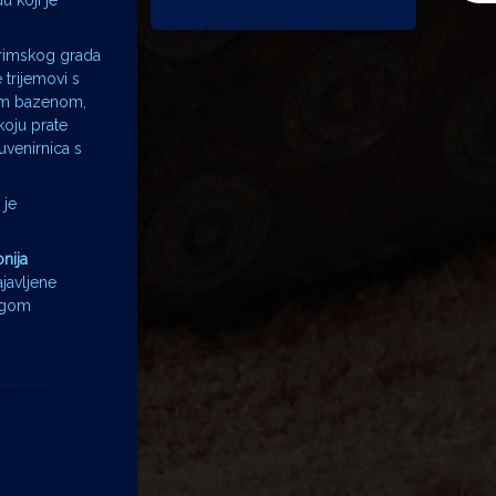
u koji je
 rimskog grada
trijemovi s
nim bazenom,
koju prate
uvenirnica s
 je
nija
javljene
ugom