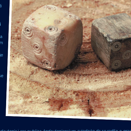
i
i
ma
am
je
se