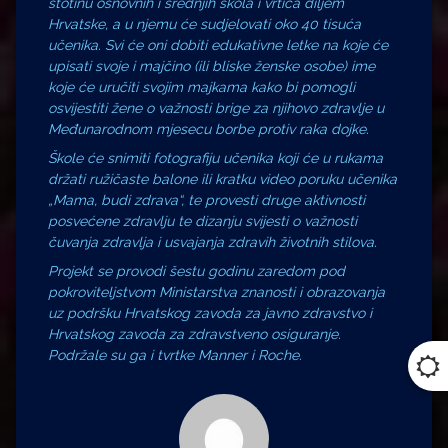
stotinu osnovnih i srednjih škola i vrtića diljem
Hrvatske, a u njemu će sudjelovati oko 40 tisuća
učenika. Svi će oni dobiti edukativne letke na koje će
upisati svoje i majčino (ili bliske ženske osobe) ime
koje će uručiti svojim majkama kako bi pomogli
osvijestiti žene o važnosti brige za njihovo zdravlje u
Međunarodnom mjesecu borbe protiv raka dojke.
Škole će snimiti fotografiju učenika koji će u rukama
držati ružičaste balone ili kratku video poruku učenika
„Mama, budi zdrava“, te provesti druge aktivnosti
posvećene zdravlju te dizanju svijesti o važnosti
čuvanja zdravlja i usvajanja zdravih životnih stilova.
Projekt se provodi šestu godinu zaredom pod
pokroviteljstvom Ministarstva znanosti i obrazovanja
uz podršku Hrvatskog zavoda za javno zdravstvo i
Hrvatskog zavoda za zdravstveno osiguranje.
Podržale su ga i tvrtke Manner i Roche.