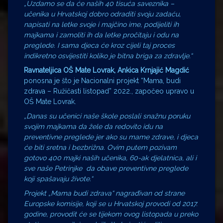
„Uzdamo se da će naših 40 tisuća saveznika –
učenika u Hrvatskoj dobro odraditi svoju zadaću,
napisati na letke svoje i majčino ime, podijeliti ih
majkama i zamoliti ih da letke pročitaju i odu na
preglede. I sama djeca će kroz cijeli taj proces
indikretno osvijestiti koliko je bitna briga za zdravlje.“
Ravnateljica OŠ Mate Lovrak, Ankica Krnjajić Magdić
ponosna je što je Nacionalni projekt “Mama, budi
zdrava – Ružičasti listopad” 2022., započeo upravo u
OŠ Mate Lovrak.
„Danas su učenici naše škole poslali snažnu poruku
svojim majkama da žele da redovito idu na
preventivne preglede jer ako su mame zdrave, i djeca
će biti sretna i bezbrižna. Ovim putem pozivam
gotovo 400 majki naših učenika, 60-ak djelatnica, ali i
sve naše Petrinjke da obave preventivne preglede
koji spašavaju živote.“
Projekt „Mama budi zdrava“ nagrađivan od strane
Europske komisije, koji se u Hrvatskoj provodi od 2017.
godine, provodit će se tijekom ovog listopada u preko