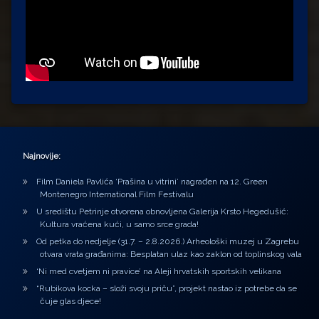
Najnovije:
Film Daniela Pavlića ‘Prašina u vitrini’ nagrađen na 12. Green
Montenegro International Film Festivalu
U središtu Petrinje otvorena obnovljena Galerija Krsto Hegedušić:
Kultura vraćena kući, u samo srce grada!
Od petka do nedjelje (31.7. – 2.8.2026.) Arheološki muzej u Zagrebu
otvara vrata građanima: Besplatan ulaz kao zaklon od toplinskog vala
‘Ni med cvetjem ni pravice’ na Aleji hrvatskih sportskih velikana
“Rubikova kocka – složi svoju priču”, projekt nastao iz potrebe da se
čuje glas djece!