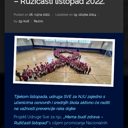
– Ružičasti listopad 2022.’
Impressum
Milenko Strižak
Drugi autori
Drugi autori
Posted on
28. rujna 2022.
Updated on
19. ožujka 2024.
Kategorije:
by
zg-kult
Razno
Matea Andrić
Ljiljana Lekanić-Kljaić
Željko Krznarić
Mario Lovreković
Miroslav Šantek
Tijekom listopada, udruga SVE za NJU zajedno s
učenicima osnovnih i srednjih škola aktivno će raditi
na važnosti prevencije raka dojke
Projekt Udruge Sve za nju,
„Mama budi zdrava –
Ružičasti listopad“
s ciljem promicanja Nacionalnih