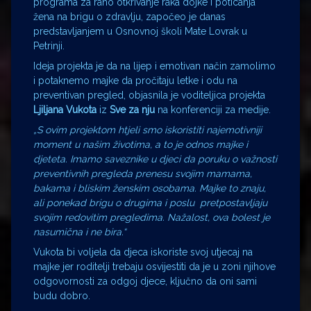
programa za rano otkrivanje raka dojke i poticanja
žena na brigu o zdravlju, započeo je danas
predstavljanjem u Osnovnoj školi Mate Lovrak u
Petrinji.
Ideja projekta je da na lijep i emotivan način zamolimo
i potaknemo majke da pročitaju letke i odu na
preventivan pregled, objasnila je voditeljica projekta
Ljiljana Vukota
iz
Sve za nju
na konferenciji za medije.
„S ovim projektom htjeli smo iskoristiti najemotivniji
moment u našim životima, a to je odnos majke i
djeteta. Imamo saveznike u djeci da poruku o važnosti
preventivnih pregleda prenesu svojim mamama,
bakama i bliskim ženskim osobama. Majke to znaju,
ali ponekad brigu o drugima i poslu pretpostavljaju
svojim redovitim pregledima. Nažalost, ova bolest je
nasumična i ne bira.“
Vukota bi voljela da djeca iskoriste svoj utjecaj na
majke jer roditelji trebaju osvijestiti da je u zoni njihove
odgovornosti za odgoj djece, ključno da oni sami
budu dobro.