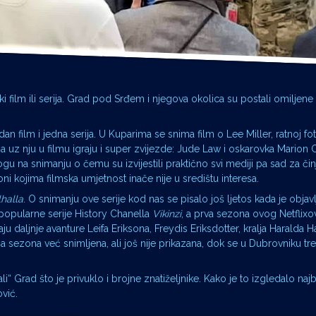
 film ili serija. Grad pod Srđem i njegova okolica su postali omiljene 
film i jedna serija. U Kuparima se snima film o Lee Miller, ratnoj fot
uz nju u filmu igraju i super zvijezde: Jude Law i oskarovka Marion Co
ogu na snimanju o čemu su izvijestili praktično svi mediji pa sad za či
ni kojima filmska umjetnost inače nije u središtu interesa.
lhalla
. O snimanju ove serije kod nas se pisalo još ljetos kada je obja
 popularne serije History Chanella
Vikinzi
, a prva sezona ovog Netflix
aju daljnje avanture Leifa Eriksona, Freydis Eriksdotter, kralja Haralda H
ga sezona već snimljena, ali još nije prikazana, dok se u Dubrovniku t
i“ Grad što je privuklo i brojne znatiželjnike. Kako je to izgledalo najb
vić.