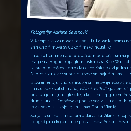
Fotografije: Adriana Savanović
Više nije nikakva novost da se u Dubrovniku snima neki
snimanje filmova svjetske filmske industrije.
Tako se trenutno na dubrovačkom području snima jedan 
magazina Vogue, koju glumi oskarovka Kate Winslet, a 
Usput budi rečeno, prije dva dana Kate je ozlijedila n
Dubrovniku takve super zvijezde snimaju film znaju i o
Istovremeno, u Dubrovniku se snima serija
Vikinzi: Va
za istu traže statisti. Inače,
Vikinzi: Valhalla
je spin-off
privukla je milijune gledatelja koji s nestrpljenjem ček
drugih junaka. Obožavatelji serije već znaju da je dru
treća sezona u kojoj glumi i naš Goran Višnjić.
Serija se snima u Trstenom a danas su Vikinzi „okupiral
fotografijama koje nam je poslala naša Adriana Savano