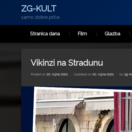
ZG-KULT
samo dobre priče
Stranica dana
Film
Glazba
Preskoči
na
sadržaj
Vikinzi na Stradunu
Posted on
20. rujna 2022.
Updated on
20. rujna 2022.
by
zg-k