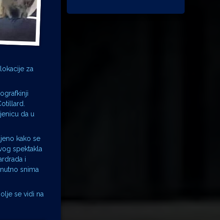
lokacije za
ografkinji
tillard.
njenicu da u
vljeno kako se
ovog spektakla
ardrada i
renutno snima
olje se vidi na