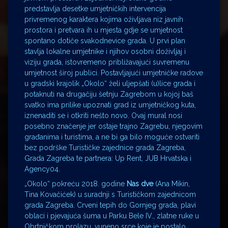
predstavlja desetke umjetničkih intervencija
privremenog karaktera kojima oživljava niz javnih
prostora i pretvara ih u mjesta gdje se umjetnost
spontano dotiče svakodnevice grada. U prvi plan
stavlja lokalne umjetnike i njihov osobni doživljaj i
viziju grada, istovremeno približavajući suvremenu
umjetnost široj publici. Postavljajući umjetničke radove
u gradski krajolik „Okolo“ želi uljepšati (u)lice grada i
potaknuti na drugačiju šetnju Zagrebom u kojoj baš
svatko ima prilike upoznati grad iz umjetničkog kuta,
iznenaditi se i otkriti nešto novo. Ovaj mural nosi
posebno značenje jer ostaje trajno Zagrebu, njegovim
građanima i turistima, a ne bi ga bilo moguće ostvariti
bez podrške Turističke zajednice grada Zagreba,
Grada Zagreba te partnera: Up Rent, JUB Hrvatska i
Agency04.
„Okolo“ pokreću 2018. godine
Nas dve
(Ana Mikin,
Tina Kovačićek) u suradnji s Turističkom zajednicom
grada Zagreba. Crveni tepih do Gornjeg grada, plavi
oblaci i pjevajuća šuma u Parku Bele IV., zlatne ruke u
Obrtničkom prolazu, vuneno srce koje je postalo