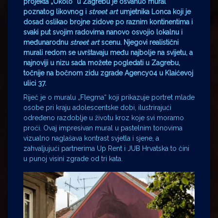
projekta „Okolo“ u Zagrebu je osvanuo mural
poznatog likovnog i
street art
umjetnika Lonca koji je
dosad oslikao brojne zidove po raznim kontinentima i
svaki put svojim radovima nanovo osvojio lokalnu i
međunarodnu
street art
scenu. Njegovi realistični
murali redom se uvrštavaju među najbolje na svijetu, a
najnoviji u nizu sada možete pogledati u Zagrebu,
točnije na bočnom zidu zgrade Agency04 u Klaićevoj
ulici 37.
Riječ je o muralu „Flegma“ koji prikazuje portret mlade
osobe pri kraju adolescentske dobi, ilustrirajući
određeno razdoblje u životu kroz koje svi moramo
proći. Ovaj impresivan mural u pastelnim tonovima
vizualno naglašava kontrast svjetla i sjene, a
zahvaljujući partnerima Up Rent i JUB Hrvatska to čini
u punoj visini zgrade od tri kata.