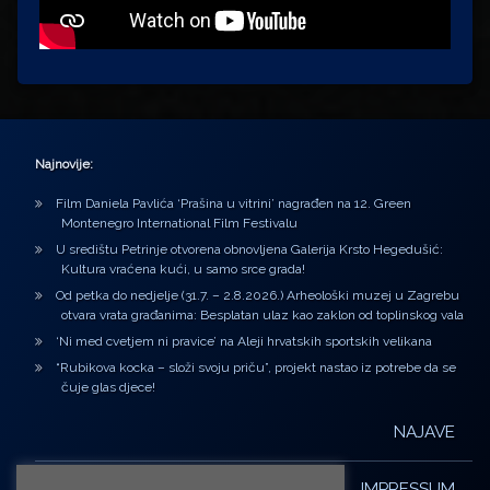
Najnovije:
Film Daniela Pavlića ‘Prašina u vitrini’ nagrađen na 12. Green
Montenegro International Film Festivalu
U središtu Petrinje otvorena obnovljena Galerija Krsto Hegedušić:
Kultura vraćena kući, u samo srce grada!
Od petka do nedjelje (31.7. – 2.8.2026.) Arheološki muzej u Zagrebu
otvara vrata građanima: Besplatan ulaz kao zaklon od toplinskog vala
‘Ni med cvetjem ni pravice’ na Aleji hrvatskih sportskih velikana
“Rubikova kocka – složi svoju priču”, projekt nastao iz potrebe da se
čuje glas djece!
NAJAVE
IMPRESSUM