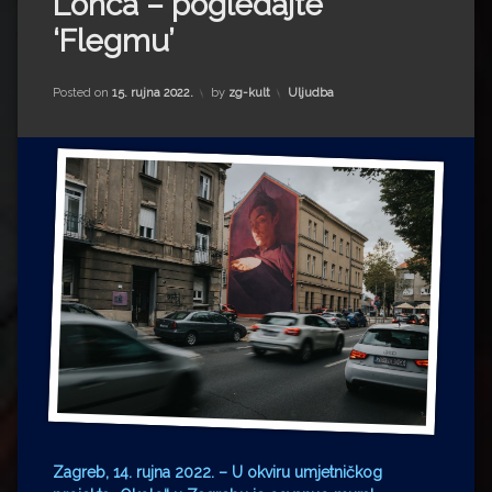
Lonca – pogledajte
Impressum
Milenko Strižak
‘Flegmu’
Drugi autori
Drugi autori
Kategorije:
Posted on
15. rujna 2022.
by
zg-kult
Uljudba
Matea Andrić
Ljiljana Lekanić-Kljaić
Željko Krznarić
Mario Lovreković
Miroslav Šantek
Zagreb, 14. rujna 2022.
– U okviru umjetničkog