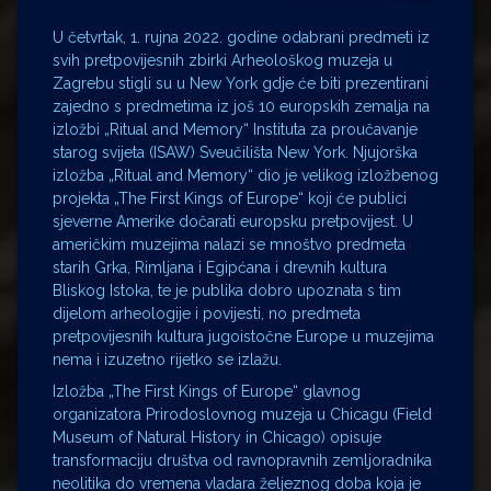
U četvrtak, 1. rujna 2022. godine odabrani predmeti iz
svih pretpovijesnih zbirki Arheološkog muzeja u
Zagrebu stigli su u New York gdje će biti prezentirani
zajedno s predmetima iz još 10 europskih zemalja na
izložbi „Ritual and Memory“ Instituta za proučavanje
starog svijeta (ISAW) Sveučilišta New York. Njujorška
izložba „Ritual and Memory“ dio je velikog izložbenog
projekta „The First Kings of Europe“ koji će publici
sjeverne Amerike dočarati europsku pretpovijest. U
američkim muzejima nalazi se mnoštvo predmeta
starih Grka, Rimljana i Egipćana i drevnih kultura
Bliskog Istoka, te je publika dobro upoznata s tim
dijelom arheologije i povijesti, no predmeta
pretpovijesnih kultura jugoistočne Europe u muzejima
nema i izuzetno rijetko se izlažu.
Izložba „The First Kings of Europe“ glavnog
organizatora Prirodoslovnog muzeja u Chicagu (Field
Museum of Natural History in Chicago) opisuje
transformaciju društva od ravnopravnih zemljoradnika
neolitika do vremena vladara željeznog doba koja je