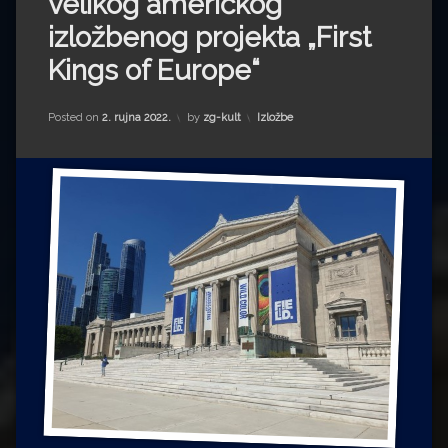
velikog američkog
Impressum
Milenko Strižak
izložbenog projekta „First
Drugi autori
Drugi autori
Kings of Europe“
Matea Andrić
Kategorije:
Posted on
2. rujna 2022.
by
zg-kult
Izložbe
Ljiljana Lekanić-Kljaić
Željko Krznarić
Mario Lovreković
Miroslav Šantek