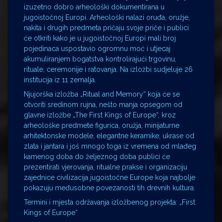
izuzetno dobro arheološki dokumentirana u
jugoistočnoj Europi. Arheološki nalazi oruđa, oružje,
nakita i drugih predmeta pričaju svoje priče i publici
će otkriti kako je u jugoistočnoj Europi mali broj
pojedinaca uspostavio ogromnu moć i utjecaj
akumuliranjem bogatstva kontrolirajući trgovinu,
rituale, ceremonije i ratovanja. Na izložbi sudjeluje 26
institucija iz 11 zemalja.
Njujorška izložba „Ritual and Memory“ koja će se
otvoriti sredinom rujna, nešto manja opsegom od
glavne izložbe „The First Kings of Europe“, kroz
arheološke predmete figurica, oružja, minijaturne
arhitektonske modele, elegantne keramike, ukrase od
zlata i jantara i još mnogo toga iz vremena od mlađeg
kamenog doba do željeznog doba publici će
prezentirati vjerovanja, ritualne prakse i organizaciju
zajednice civilizacija jugoistočne Europe koja najbolje
pokazuju međusobne povezanosti tih drevnih kultura.
Termini i mjesta održavanja izložbenog projekta: „First
Kings of Europe“