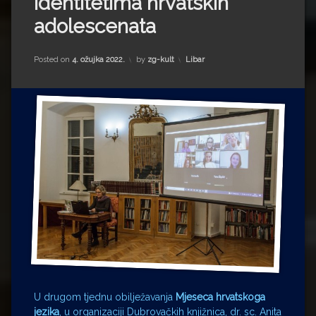
identitetima hrvatskih
Impressum
Milenko Strižak
adolescenata
Drugi autori
Drugi autori
Kategorije:
Posted on
4. ožujka 2022.
by
zg-kult
Libar
Matea Andrić
Ljiljana Lekanić-Kljaić
Željko Krznarić
Mario Lovreković
Miroslav Šantek
U drugom tjednu obilježavanja
Mjeseca hrvatskoga
jezika
, u organizaciji Dubrovačkih knjižnica, dr. sc. Anita