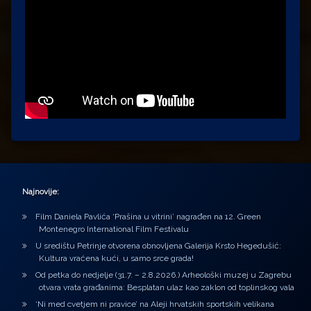
Najnovije:
Film Daniela Pavlića ‘Prašina u vitrini’ nagrađen na 12. Green
Montenegro International Film Festivalu
U središtu Petrinje otvorena obnovljena Galerija Krsto Hegedušić:
Kultura vraćena kući, u samo srce grada!
Od petka do nedjelje (31.7. – 2.8.2026.) Arheološki muzej u Zagrebu
otvara vrata građanima: Besplatan ulaz kao zaklon od toplinskog vala
‘Ni med cvetjem ni pravice’ na Aleji hrvatskih sportskih velikana