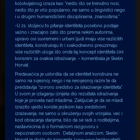
kolokvijalnog izraza kao “nešto što se trenutno nosi,
nešto što je vrlo popularno, ne samo u lingvistici nego
i u drugim humanističkim disciplinama, znanostima.”
-U 21. stoljeću to pitanje identiteta posebno postaje
važno i značajno zato što prema nekim autorima,
upravo ovi suvremeni i urbani ljudi imaju više različitih
identiteta, konstruiraju ih i svakodnevno preuzimaju
više različitih uloga što onda taj koncept identiteta čini
korisnim za ovakva istraživanja. – komentirala je Skelin
Horvat.
Predavačica je ustvrdila da se identitet konstruira ne
samo na svjesnoj, nego i na nesvjesnoj razini te da
predstavlja “izvrsno sredstvo za iskazivanje identiteta”.
U svom je izlaganju iznijela dio rezultata istraživanja
koje je provela nad mladima. Zaključak je da se mladi
izrazito vješto koriste jezikom kao sredstvom
izražavanja, ne samo u okruženju svojih vršnjaka, već i
kod obraćanja starijima, bilo da se radi o roditeljima,
nastavnicima ili o formalnom razgovoru s
nepoznatom osobom. Detaljnom analizom, Skelin
Horvat je došla do koncepta
languager
(jezikovatelj)