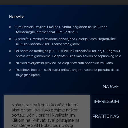
Najnovije:
Film Daniela Pavlića ‘Prašina u vitrini’ nagrađen na 12. Green
Montenegro International Film Festivalu
U središtu Petrinje otvorena obnovljena Galerija Krsto Hegedušić:
Kultura vraćena kući, u samo srce grada!
Od petka do nedjelje (31.7. – 2.8.2026.) Arheološki muzej u Zagrebu
otvara vrata građanima: Besplatan ulaz kao zaklon od toplinskog vala
‘Ni med cvetjem ni pravice’ na Aleji hrvatskih sportskih velikana
“Rubikova kocka – složi svoju priču”, projekt nastao iz potrebe da se
čuje glas djece!
NAJAVE
IMPRESSUM
Naša stranica koristi kolačiće kako
bismo vam iskustvo posjete našem
portalu učinili bržim i kvalitetnijim.
PRATITE NAS
Klikom na "Prihvati sve" pristajete na
korištenje SVIH kolačića, no svoj