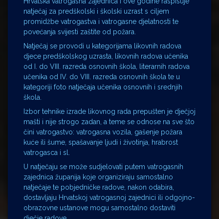
Hrvatska vatrogasna zajednica i ove godine raspisuje
natječaj za predškolski i školski uzrast s ciljem
promidžbe vatrogastva i vatrogasne djelatnosti te
povećanja svijesti zaštite od požara.
Natječaj se provodi u kategorijama likovnih radova
djece predškolskog uzrasta, likovnih radova učenika
od I. do VIII. razreda osnovnih škola, literarnih radova
učenika od IV. do VIII. razreda osnovnih škola te u
kategoriji foto natječaja učenika osnovnih i srednjih
škola.
Izbor tehnike izrade likovnog rada prepušten je dječjoj
mašti i nije strogo zadan, a teme se odnose na sve što
čini vatrogastvo: vatrogasna vozila, gašenje požara
kuće ili šume, spašavanje ljudi i životinja, hrabrost
vatrogasca i sl.
U natječaju se može sudjelovati putem vatrogasnih
zajednica županija koje organiziraju samostalno
natječaje te pobjedničke radove, nakon odabira,
dostavljaju Hrvatskoj vatrogasnoj zajednici ili odgojno-
obrazovne ustanove mogu samostalno dostaviti
dječje radove.