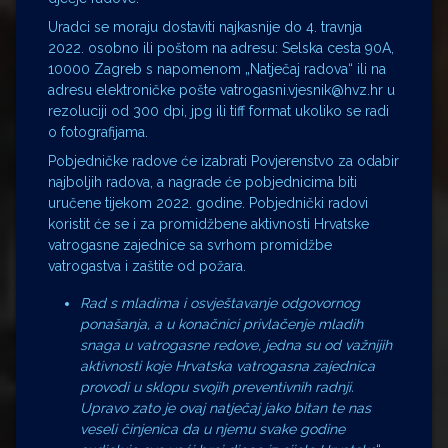
Uradci se moraju dostaviti najkasnije do 4. travnja
2022. osobno ili poštom na adresu: Selska cesta 90A,
10000 Zagreb s napomenom „Natječaj radova“ ili na
adresu elektroničke pošte vatrogasni.vjesnik@hvz.hr u
rezoluciji od 300 dpi, jpg ili tiff format ukoliko se radi
o fotografijama.
Pobjedničke radove će izabrati Povjerenstvo za odabir
najboljih radova, a nagrade će pobjednicima biti
uručene tijekom 2022. godine. Pobjednički radovi
koristit će se i za promidžbene aktivnosti Hrvatske
vatrogasne zajednice sa svrhom promidžbe
vatrogastva i zaštite od požara.
Rad s mladima i osvještavanje odgovornog
ponašanja, a u konačnici privlačenje mladih
snaga u vatrogasne redove, jedna su od važnijih
aktivnosti koje Hrvatska vatrogasna zajednica
provodi u sklopu svojih preventivnih radnji.
Upravo zato je ovaj natječaj jako bitan te nas
veseli činjenica da u njemu svake godine