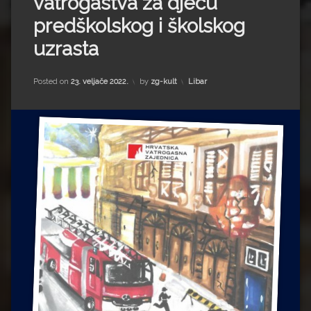
vatrogastva za djecu
Impressum
Milenko Strižak
predškolskog i školskog
Drugi autori
Drugi autori
uzrasta
Matea Andrić
Kategorije:
Posted on
23. veljače 2022.
by
zg-kult
Libar
Ljiljana Lekanić-Kljaić
Željko Krznarić
Mario Lovreković
Miroslav Šantek