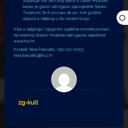
sudjeluje sve veći broj djece iz cijele Hrvatske
“,
kazao je glavni vatrogasni zapovjednik Slavko
Tucaković te ih pozvao da se i ove godine
uključe u natječaj u što većem broju.
Više o natječaju i njegovim uvjetima možete pronaći
na mrežnoj stranici Hrvatske vatrogasne zajednice:
www.hvz.hr
Kontakt: Nina Francetić, 091/112-0003,
nina.francetic@hvz.hr
zg-kult