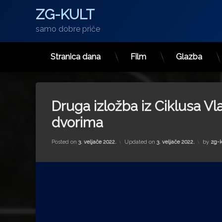
ZG-KULT
samo dobre priče
Stranica dana
Film
Glazba
Preskoči
na
sadržaj
Druga izložba iz Ciklusa V
dvorima
Posted on
3. veljače 2022.
Updated on
3. veljače 2022.
by
zg-k