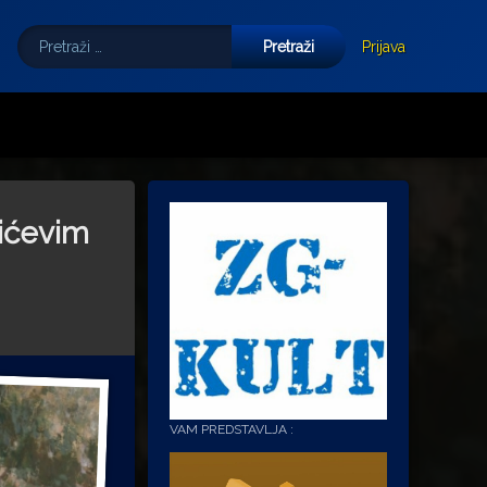
Pretraži:
Tube
E-mail
Prijava
vićevim
VAM PREDSTAVLJA :