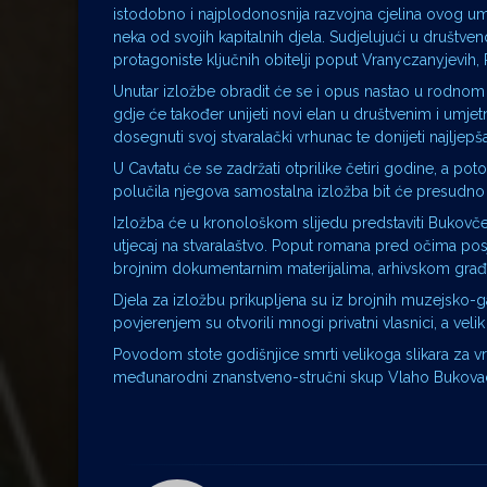
istodobno i najplodonosnija razvojna cjelina ovog um
neka od svojih kapitalnih djela. Sudjelujući u društve
protagoniste ključnih obitelji poput Vranyczanyjevih, 
Unutar izložbe obradit će se i opus nastao u rodnom 
gdje će također unijeti novi elan u društvenim i um
dosegnuti svoj stvaralački vrhunac te donijeti najljepša
U Cavtatu će se zadržati otprilike četiri godine, a pot
polučila njegova samostalna izložba bit će presudno z
Izložba će u kronološkom slijedu predstaviti Bukovčevi
utjecaj na stvaralaštvo. Poput romana pred očima posj
brojnim dokumentarnim materijalima, arhivskom građo
Djela za izložbu prikupljena su iz brojnih muzejsko-gal
povjerenjem su otvorili mnogi privatni vlasnici, a veli
Povodom stote godišnjice smrti velikoga slikara za vrij
međunarodni znanstveno-stručni skup Vlaho Bukovac i 