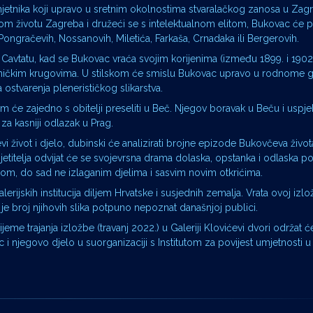
jetnika koji upravo u sretnim okolnostima stvaralačkog zanosa u Zag
nom životu Zagreba i družeći se s intelektualnom elitom, Bukovac će por
Pongračevih, Nossanovih, Miletića, Farkaša, Crnadaka ili Bergerovih.
Cavtatu, kad se Bukovac vraća svojim korijenima (između 1899. i 1902
jetničkim krugovima. U stilskom će smislu Bukovac upravo u rodnome 
 ostvarenja plenerističkog slikarstva.
om će zajedno s obitelji preseliti u Beč. Njegov boravak u Beču i uspjeh
a kasniji odlazak u Prag.
 život i djelo, dubinski će analizirati brojne epizode Bukovčeva života
etitelja odvijat će se svojevrsna drama dolaska, opstanka i odlaska pot
m, do sad ne izlaganim djelima i sasvim novim otkrićima.
erijskih institucija diljem Hrvatske i susjednih zemalja. Vrata ovoj izlo
k je broj njihovih slika potpuno nepoznat današnjoj publici.
eme trajanja izložbe (travanj 2022.) u Galeriji Klovićevi dvori održat ć
njegovo djelo u suorganizaciji s Institutom za povijest umjetnosti 