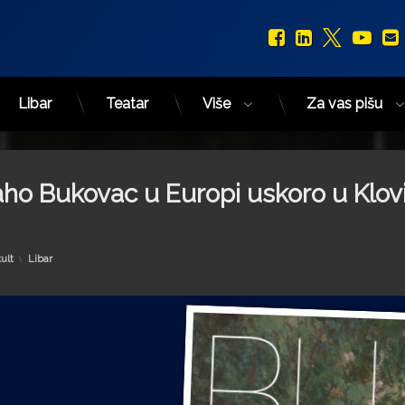
Facebook
LinkedIn
X.com
You
Libar
Teatar
Više
Za vas pišu
laho Bukovac u Europi uskoro u Klo
Kategorije:
ult
Libar