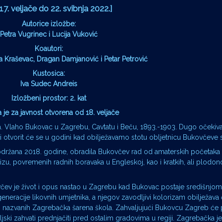
17. veljače do 22. svibnja 2022.]
Autorice izložbe:
Petra Vugrinec i Lucija Vuković
Koautori:
rena Kraševac, Dragan Damjanović i Petar Petrović
Kustosica:
Iva Sudec Andreis
Izložbeni prostor: 2. kat
a je za javnost otvorena od 18. veljače
rila. Vlaho Bukovac u Zagrebu, Cavtatu i Beču, 1893.-1903. Dugo očekiva
 otvorit će se u godini kad obilježavamo stotu obljetnicu Bukovčeve s
 održana 2018. godine, obradila Bukovčev rad od amaterskih početaka 
izu, povremenih radnih boravaka u Engleskoj, kao i kratkih, ali plodo
čev je život i opus nastao u Zagrebu kad Bukovac postaje središnjom
eracije likovnih umjetnika, a njegov zavodljivi kolorizam obilježava 
ici nazvanih Zagrebačka šarena škola. Zahvaljujući Bukovcu Zagreb će 
ljski zahvati prednjačiti pred ostalim gradovima u regiji. Zagrebačka je