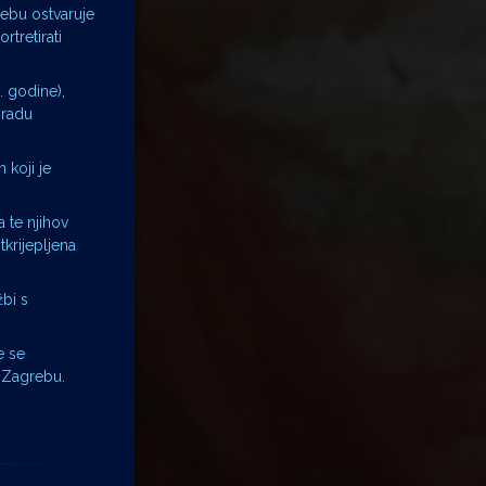
rebu ostvaruje
tretirati
. godine),
gradu
 koji je
 te njihov
krijepljena
žbi s
e se
u Zagrebu.