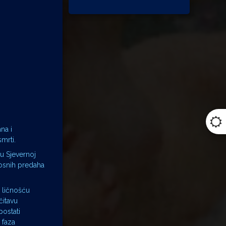
na i
mrti.
u Sjevernoj
nosnih predaha
 ličnošću
čitavu
postati
 faza