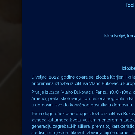
[od 
Iskra Iveljić, I
Izložb
U veljači 2022. godine otvara se izložba Korijeni i k
pripremana izložba iz ciklusa Vlaho Bukovac u Europi
Prva je izložba, Vlaho Bukovac u Parizu, 1878.-1892.
Americi, preko školovanja i profesionalnog puta u Par
u domovini, sve do konačnog povratka u domovinu.
Tema dugo očekivane druge izložbe iz ciklusa Bukov
javnoga kulturnoga života, velikim mentorom mlade gen
generaciju zagrebačkih slikara, prema toj karakterist
središnjim mjestom likovnih zbivanja čiji će utemeljite