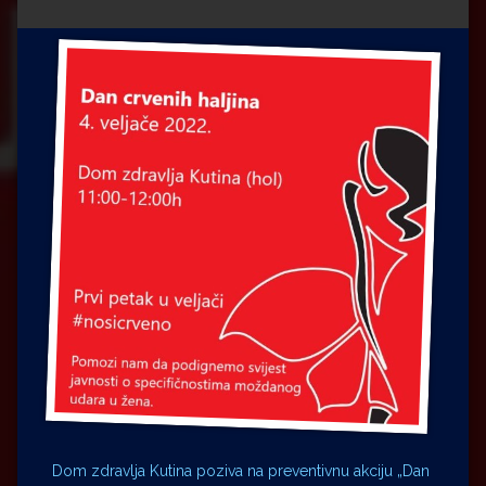
Impressum
Milenko Strižak
Drugi autori
Drugi autori
Matea Andrić
Ljiljana Lekanić-Kljaić
Željko Krznarić
Mario Lovreković
Miroslav Šantek
Dom zdravlja Kutina poziva na preventivnu akciju „Dan