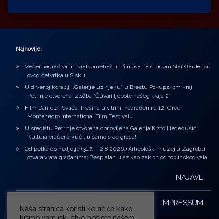
Najnovije:
Večer nagrađivanih kratkometražnih filmova na drugom Star Gardensu
ovog četvrtka u Sisku
U drvenoj korablji „Galerije uz rijeku“ u Brestu Pokupskom kraj
Petrinje otvorena izložba “Čuvari ljepote našeg kraja 2”
Film Daniela Pavlića ‘Prašina u vitrini’ nagrađen na 12. Green
Montenegro International Film Festivalu
U središtu Petrinje otvorena obnovljena Galerija Krsto Hegedušić:
Kultura vraćena kući, u samo srce grada!
Od petka do nedjelje (31.7. – 2.8.2026.) Arheološki muzej u Zagrebu
otvara vrata građanima: Besplatan ulaz kao zaklon od toplinskog vala
NAJAVE
IMPRESSUM
Naša stranica koristi kolačiće kako
bismo vam iskustvo posjete našem