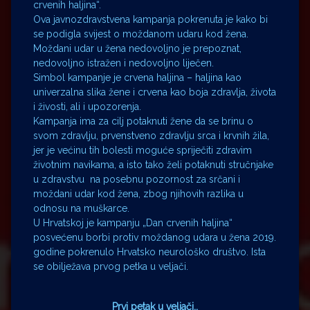
crvenih haljina“.
Ova javnozdravstvena kampanja pokrenuta je kako bi
se podigla svijest o moždanom udaru kod žena.
Moždani udar u žena nedovoljno je prepoznat,
nedovoljno istražen i nedovoljno liječen.
Simbol kampanje je crvena haljina – haljina kao
univerzalna slika žene i crvena kao boja zdravlja, života
i živosti, ali i upozorenja.
Kampanja ima za cilj potaknuti žene da se brinu o
svom zdravlju, prvenstveno zdravlju srca i krvnih žila,
jer je većinu tih bolesti moguće spriječiti zdravim
životnim navikama, a isto tako želi potaknuti stručnjake
u zdravstvu na posebnu pozornost za srčani i
moždani udar kod žena, zbog njihovih razlika u
odnosu na muškarce.
U Hrvatskoj je kampanju „Dan crvenih haljina“
posvećenu borbi protiv moždanog udara u žena 2019.
godine pokrenulo Hrvatsko neurološko društvo. Ista
se obilježava prvog petka u veljači.
Prvi petak u veljači..