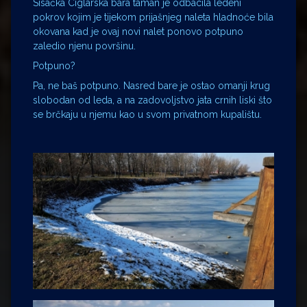
Sisačka Ciglarska bara taman je odbacila ledeni
pokrov kojim je tijekom prijašnjeg naleta hladnoće bila
okovana kad je ovaj novi nalet ponovo potpuno
zaledio njenu površinu.
Potpuno?
Pa, ne baš potpuno. Nasred bare je ostao omanji krug
slobodan od leda, a na zadovoljstvo jata crnih liski što
se brčkaju u njemu kao u svom privatnom kupalištu.