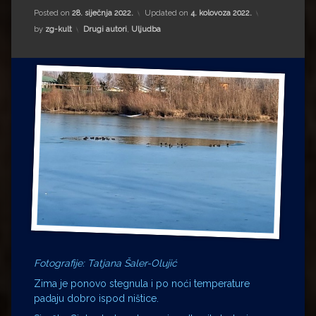
Impressum
Milenko Strižak
Posted on
28. siječnja 2022.
Updated on
4. kolovoza 2022.
Kategorije:
by
zg-kult
Drugi autori
,
Uljudba
Drugi autori
Drugi autori
Matea Andrić
Ljiljana Lekanić-Kljaić
Željko Krznarić
Mario Lovreković
Miroslav Šantek
Fotografije: Tatjana Šaler-Olujić
Zima je ponovo stegnula i po noći temperature
padaju dobro ispod ništice.