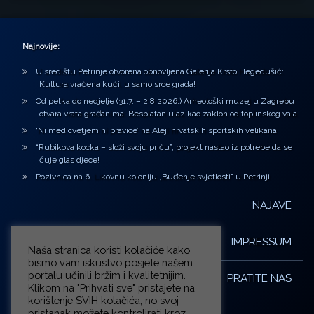
Najnovije:
U središtu Petrinje otvorena obnovljena Galerija Krsto Hegedušić:
Kultura vraćena kući, u samo srce grada!
Od petka do nedjelje (31.7. – 2.8.2026.) Arheološki muzej u Zagrebu
otvara vrata građanima: Besplatan ulaz kao zaklon od toplinskog vala
‘Ni med cvetjem ni pravice’ na Aleji hrvatskih sportskih velikana
“Rubikova kocka – složi svoju priču”, projekt nastao iz potrebe da se
čuje glas djece!
Pozivnica na 6. Likovnu koloniju „Buđenje svjetlosti” u Petrinji
NAJAVE
IMPRESSUM
Naša stranica koristi kolačiće kako
bismo vam iskustvo posjete našem
portalu učinili bržim i kvalitetnijim.
PRATITE NAS
Klikom na "Prihvati sve" pristajete na
korištenje SVIH kolačića, no svoj
pristanak možete kontrolirati kroz