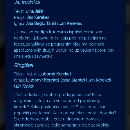
Ja, trudnica
Tekst:
Đina Jakir
Režija:
Jan Kerekeš
Igraju:
Ana Begić Tahiri
i
Jan Kerekeš
„U ovoj komediji s trudovima ispričat ćemo vam
neobičnu ljubavnu priču koja počinje pišanjem na
tester, zahuktava se pogrešnim riječima podrške
apsolutno svih drugih likova, no uz velike napore ipak
ima sretan završetak.“
Ringišpil
Tekst i režija:
Ljubomir Kerekeš
Igraju:
Ljubomir Kerekeš (
otac Stanko
) i Jan Kerekeš
(
sin Tonko
)
„Zašto dudu nije dobro predugo cuclati? Kako
razgovarati s tetama u vrtiću pored popišanog
kreveta? Kako pristupiti djevojci? Što napraviti kad
popušiš prvi šamar? Kako od djeteta napraviti čovjeka?
Sve odgovore dobiti ćete u dnevnom boravku
skromnog stančića, gdje samohrani otac započinje