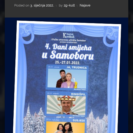
Impressum
Milenko Strižak
Kategorije:
Posted on
3. siječnja 2022.
by
zg-kult
Najave
Drugi autori
Drugi autori
Matea Andrić
Ljiljana Lekanić-Kljaić
Željko Krznarić
Mario Lovreković
Miroslav Šantek