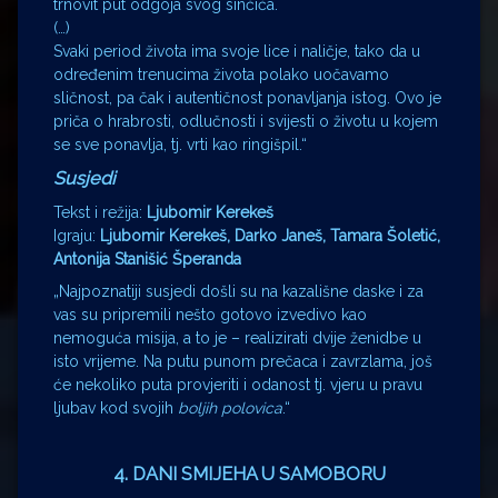
trnovit put odgoja svog sinčića.
(…)
Svaki period života ima svoje lice i naličje, tako da u
određenim trenucima života polako uočavamo
sličnost, pa čak i autentičnost ponavljanja istog. Ovo je
priča o hrabrosti, odlučnosti i svijesti o životu u kojem
se sve ponavlja, tj. vrti kao ringišpil.“
Susjedi
Tekst i režija:
Ljubomir Kerekeš
Igraju:
Ljubomir Kerekeš, Darko Janeš, Tamara Šoletić,
Antonija Stanišić Šperanda
„Najpoznatiji susjedi došli su na kazališne daske i za
vas su pripremili nešto gotovo izvedivo kao
nemoguća misija, a to je – realizirati dvije ženidbe u
isto vrijeme. Na putu punom prečaca i zavrzlama, još
će nekoliko puta provjeriti i odanost tj. vjeru u pravu
ljubav kod svojih
boljih polovica
.“
4. DANI SMIJEHA U SAMOBORU