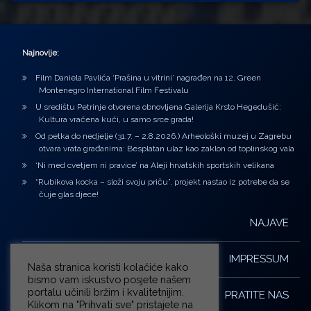
Najnovije:
Film Daniela Pavlića ‘Prašina u vitrini’ nagrađen na 12. Green
Montenegro International Film Festivalu
U središtu Petrinje otvorena obnovljena Galerija Krsto Hegedušić:
Kultura vraćena kući, u samo srce grada!
Od petka do nedjelje (31.7. – 2.8.2026.) Arheološki muzej u Zagrebu
otvara vrata građanima: Besplatan ulaz kao zaklon od toplinskog vala
‘Ni med cvetjem ni pravice’ na Aleji hrvatskih sportskih velikana
“Rubikova kocka – složi svoju priču”, projekt nastao iz potrebe da se
čuje glas djece!
NAJAVE
IMPRESSUM
Naša stranica koristi kolačiće kako
bismo vam iskustvo posjete našem
portalu učinili bržim i kvalitetnijim.
PRATITE NAS
Klikom na "Prihvati sve" pristajete na