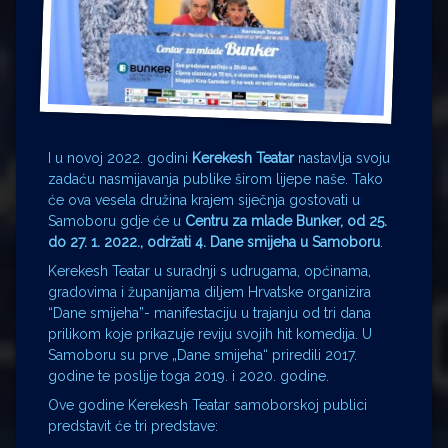
I u novoj 2022. godini
Kerekesh Teatar
nastavlja svoju
zadaću nasmijavanja publike širom lijepe naše. Tako
će ova vesela družina krajem siječnja gostovati u
Samoboru gdje će u
Centru za mlade Bunker, od 25.
do 27. 1. 2022., održati 4. Dane smijeha u Samoboru
.
Kerekesh Teatar u suradnji s udrugama, općinama,
gradovima i županijama diljem Hrvatske organizira
“Dane smijeha”- manifestaciju u trajanju od tri dana
prilikom koje prikazuje reviju svojih hit komedija. U
Samoboru su prve „Dane smijeha“ priredili 2017.
godine te poslije toga 2019. i 2020. godine.
Ove godine Kerekesh Teatar samoborskoj publici
predstavit će tri predstave: