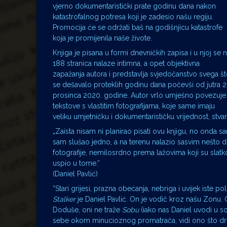
vjerno dokumentaristički prate godinu dana nakon
katastrofalnog potresa koji je zadesio našu regiju.
Promocija će se održati baš na godišnjicu katastrofe
koja je promijenila naše živote.
Knjiga je pisana u formi dnevničkih zapisa i u njoj se 
188 stranica nalaze intimna, a opet objektivna
zapažanja autora i predstavlja svjedočanstvo svega š
se dešavalo proteklih godinu dana počevši od jutra 2
prosinca 2020. godine. Autor vrlo umješno povezuje
tekstove s vlastitim fotografijama, koje same imaju
veliku umjetničku i dokumentarističku vrijednost, stvar
„Zaista nisam ni planirao pisati ovu knjigu, no onda s
sam slušao jedno, a na terenu nalazio sasvim nešto dru
fotografije, nemilosrdno prema lažovima koji su slatkor
uspio u tome.“
(Daniel Pavlić)
“Stari grijesi, prazna obećanja, nebriga i uvijek iste 
Stalker
je Daniel Pavlić. On je vodič kroz našu Zonu
Doduše, oni ne traže
Sobu
(iako nas Daniel uvodi u so
sebe okom minucioznog promatrača, vidi ono što drug