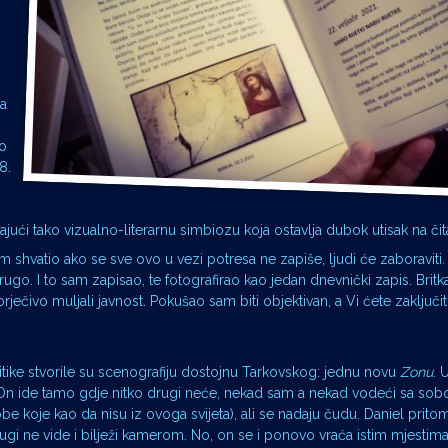
na
to
8.
ajući tako vizualno-literarnu simbiozu koja ostavlja dubok utisak na čita
am shvatio ako se sve ovo u vezi potresa ne zapiše, ljudi će zaboraviti
go. I to sam zapisao, te fotografirao kao jedan dnevnički zapis. Britka
ječivo muljali javnost. Pokušao sam biti objektivan, a Vi ćete zaključiti
politike stvorile su scenografiju dostojnu Tarkovskog: jednu novu
Zonu
. 
. On ide tamo gdje nitko drugi neće, nekad sam a nekad vodeći sa so
be koje kao da nisu iz ovoga svijeta), ali se nadaju čudu. Daniel prit
i ne vide i bilježi kamerom. No, on se i ponovo vraća istim mjestim