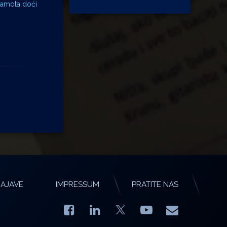
sramota doći
AJAVE
IMPRESSUM
PRATITE NAS
Facebook
LinkedIn
YouTube
E-mail
X.com