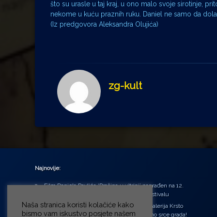
što su urasle u taj kraj, u ono malo svoje sirotinje, 
nekome u kuću praznih ruku. Daniel ne samo da dolazi
(Iz predgovora Aleksandra Olujića)
zg-kult
Najnovije:
Film Daniela Pavlića ‘Prašina u vitrini’ nagrađen na 12.
Green Montenegro International Film Festivalu
Naša stranica koristi kolačiće kako
U središtu Petrinje otvorena obnovljena Galerija Krsto
bismo vam iskustvo posjete našem
Hegedušić: Kultura vraćena kući, u samo srce grada!