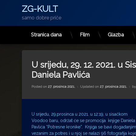
ZG-KULT
samo dobre priče
Stranica dana
Film
Glazba
Preskoči
na
sadržaj
U srijedu, 29. 12. 2021. u 
Daniela Pavlića
Posted on
27. prosinca 2021.
Updated on
27. prosinca 2021.
b
U srijedu, 29.prosinca u 2021. u 12:19, u sisačkom
Voodoo baru, održat će se promocija knjige Daniela
Pavlića “Potresne kronike”. Knjiga se bavi događanji
vezanim za potres i u njoj se nalazi 96 fotografija koj