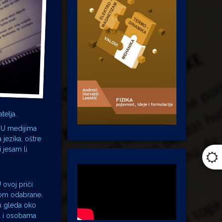
telja.
. U medijima
 jezika, oštre
 jesam li
U ovoj priči
bom odabrane.
om gleda oko
a i osobama