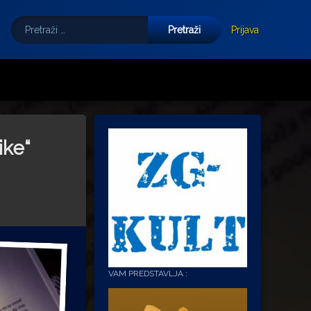
Pretraži:
Tube
E-mail
Prijava
ike“
VAM PREDSTAVLJA :