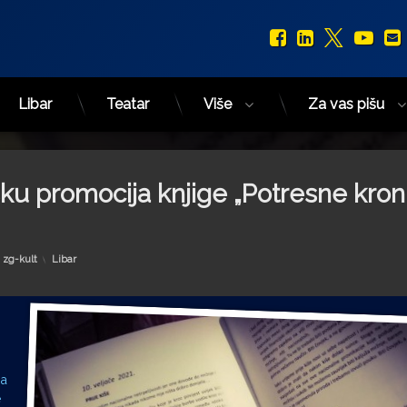
Facebook
LinkedIn
X.com
You
Libar
Teatar
Više
Za vas pišu
Sisku promocija knjige „Potresne kron
Kategorije:
y
zg-kult
Libar
ma
e