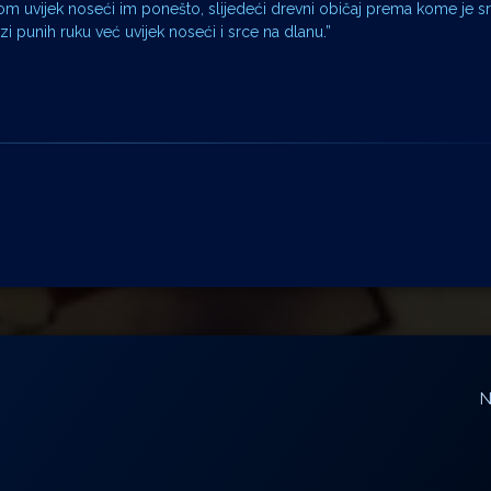
pritom uvijek noseći im ponešto, slijedeći drevni običaj prema kome je 
 punih ruku već uvijek noseći i srce na dlanu.”
N