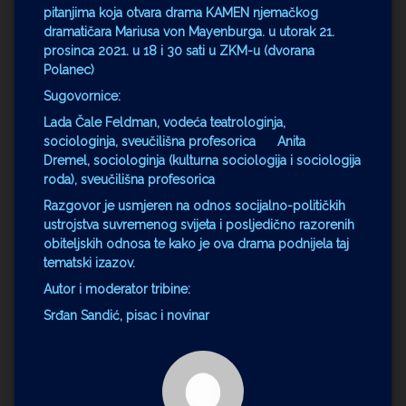
pitanjima koja otvara drama KAMEN njemačkog
dramatičara Mariusa von Mayenburga. u utorak 21.
prosinca 2021. u 18 i 30 sati u ZKM-u (dvorana
Polanec)
Sugovornice:
Lada Čale Feldman
, vodeća teatrologinja,
sociologinja, sveučilišna profesorica
Anita
Dremel,
sociologinja (kulturna sociologija i sociologija
roda), sveučilišna profesorica
Razgovor je usmjeren na odnos socijalno-političkih
ustrojstva suvremenog svijeta i posljedično razorenih
obiteljskih odnosa te kako je ova drama podnijela taj
tematski izazov.
Autor i moderator tribine:
Srđan Sandić
, pisac i novinar