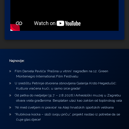
Najnovije:
Film Daniela Pavlića ‘Prašina u vitrini’ nagrađen na 12. Green
Montenegro International Film Festivalu
U središtu Petrinje otvorena obnovljena Galerija Krsto Hegedušić:
Kultura vraćena kući, u samo srce grada!
Od petka do nedjelje (31.7. – 2.8.2026.) Arheološki muzej u Zagrebu
otvara vrata građanima: Besplatan ulaz kao zaklon od toplinskog vala
‘Ni med cvetjem ni pravice’ na Aleji hrvatskih sportskih velikana
“Rubikova kocka – složi svoju priču”, projekt nastao iz potrebe da se
čuje glas djece!