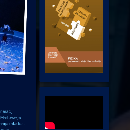
neraciji
 Marlowe je
ranije mladosti
gledno