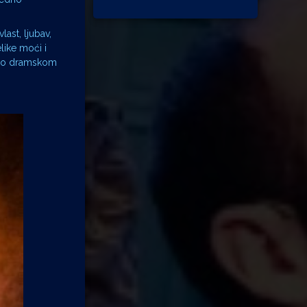
ast, ljubav,
like moći i
adi o dramskom