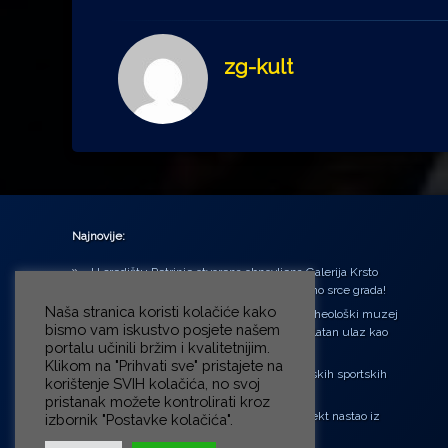
zg-kult
Najnovije:
U središtu Petrinje otvorena obnovljena Galerija Krsto
Hegedušić: Kultura vraćena kući, u samo srce grada!
Naša stranica koristi kolačiće kako
Od petka do nedjelje (31.7. – 2.8.2026.) Arheološki muzej
bismo vam iskustvo posjete našem
u Zagrebu otvara vrata građanima: Besplatan ulaz kao
portalu učinili bržim i kvalitetnijim.
zaklon od toplinskog vala
Klikom na "Prihvati sve" pristajete na
‘Ni med cvetjem ni pravice’ na Aleji hrvatskih sportskih
korištenje SVIH kolačića, no svoj
velikana
pristanak možete kontrolirati kroz
“Rubikova kocka – složi svoju priču”, projekt nastao iz
izbornik "Postavke kolačića".
potrebe da se čuje glas djece!