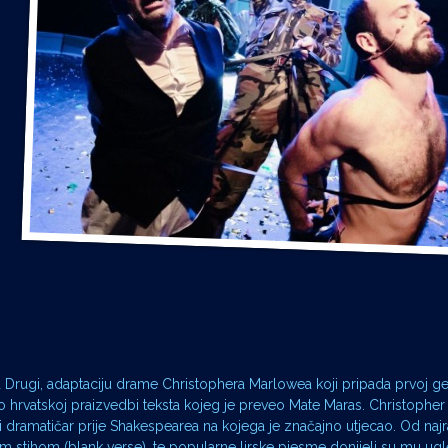
d Drugi, adaptaciju drame Christophera Marlowea koji pripada prvoj ge
o hrvatskoj praizvedbi teksta kojeg je preveo Mate Maras. Christopher
nski dramatičar prije Shakespearea na kojega je značajno utjecao. Od naj
ovim stihom (blank verse), te popularne lirske pjesme donijeli su mu u