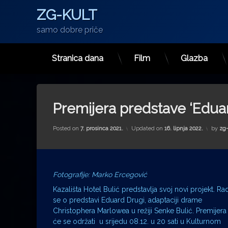
ZG-KULT
samo dobre priče
Stranica dana
Film
Glazba
Preskoči
na
sadržaj
Premijera predstave ‘Eduard
Posted on
7. prosinca 2021.
Updated on
16. lipnja 2022.
by
zg-
Fotografije: Marko Ercegović
Kazališta Hotel Bulić predstavlja svoj novi projekt. Rad
se o predstavi Eduard Drugi, adaptaciji drame
Christophera Marlowea u režiji Senke Bulić. Premijera
će se održati u srijedu 08.12. u 20 sati u Kulturnom