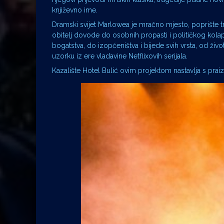
književno ime.
Dramski svijet Marlowea je mračno mjesto, poprište tr
obitelj dovode do osobnih propasti i političkog kolap
bogatstva, do izopćeništva i bijede svih vrsta, od živ
uzorku iz ere vladavine Netflixovih serijala.
Kazalište Hotel Bulić ovim projektom nastavlja s pra