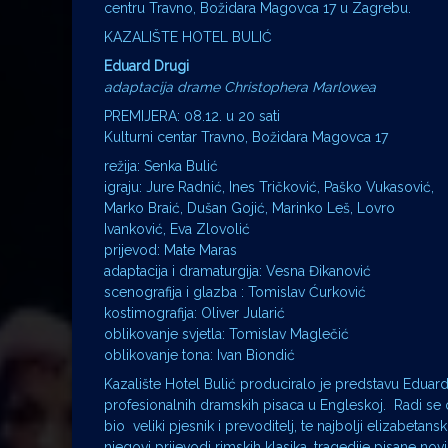
centru Travno, Božidara Magovca 17 u Zagrebu.
KAZALIŠTE HOTEL BULIĆ
Eduard Drugi
adaptacija drame Christophera Marlowea
PREMIJERA: 08.12. u 20 sati
Kulturni centar Travno, Božidara Magovca 17
režija: Senka Bulić
igraju: Jure Radnić, Ines Tričković, Paško Vukasović,
Marko Braić, Dušan Gojić, Marinko Leš, Lovro
Ivanković, Eva Zlovolić
prijevod: Mate Maras
adaptacija i dramaturgija: Vesna Đikanović
scenografija i glazba : Tomislav Ćurković
kostimografija: Oliver Jularić
oblikovanje svjetla: Tomislav Maglečić
oblikovanje tona: Ivan Biondić
Kazalište Hotel Bulić produciralo je predstavu Eduar
profesionalnih dramskih pisaca u Engleskoj. Radi se 
bio veliki pjesnik i prevoditelj, te najbolji elizabeta
njegovi prijevodi rimskih klasika, tragedije pisane n