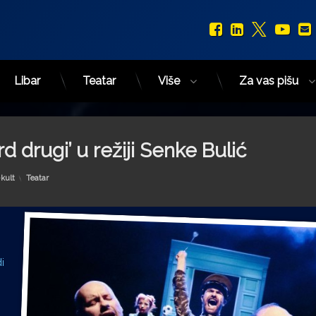
Facebook
LinkedIn
X.com
You
Libar
Teatar
Više
Za vas pišu
 drugi’ u režiji Senke Bulić
Kategorije:
kult
Teatar
i