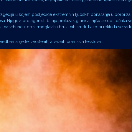
agedija u kojem posljedice ekstremnih ljudskih ponašanja u borbi za vl
sa. Njegovi protagonist biraju prelazak granica, njišu se od točaka ve
ota na vrhuncu, do strmoglavih i brutalnih smrti. Lako bi rekli da se r
izvedbama rjeđe izvođenih, a važnih dramskih tekstova.