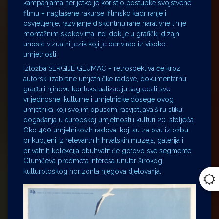
kampanjama nerijetko je koristio postupke svojstvene
filmu – naglašene rakurse, filmsko kadriranje i
osvjetljenje, razvijanje diskontinuirane narativne linije
montažnim skokovima, itd. dok je u grafički dizajn
unosio vizualni jezik koji je derivirao iz visoke
umjetnosti.
Izložba SERGIJE GLUMAC – retrospektiva će kroz
autorski izabrane umjetničke radove, dokumentarnu
građu i njihovu kontekstualizaciju sagledati sve
vrijednosne, kulturne i umjetničke dosege ovog
umjetnika koji svojim opusom rasvjetljava širu sliku
događanja u europskoj umjetnosti i kulturi 20. stoljeća.
Oko 400 umjetnikovih radova, koji su za ovu izložbu
prikupljeni iz relevantnih hrvatskih muzeja, galerija i
privatnih kolekcija obuhvatit će gotovo sve segmente
Glumčeva predmeta interesa unutar širokog
kulturološkog horizonta njegova djelovanja.