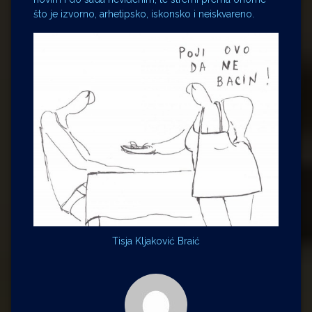
što je izvorno, arhetipsko, iskonsko i neiskvareno.
Tisja Kljaković Braić