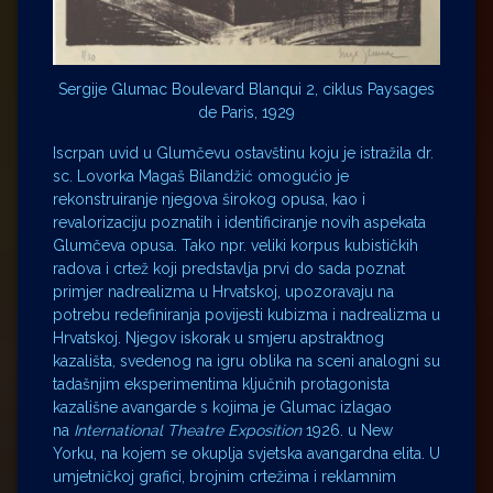
Sergije Glumac Boulevard Blanqui 2, ciklus Paysages
de Paris, 1929
Iscrpan uvid u Glumčevu ostavštinu koju je istražila dr.
sc. Lovorka Magaš Bilandžić omogućio je
rekonstruiranje njegova širokog opusa, kao i
revalorizaciju poznatih i identificiranje novih aspekata
Glumčeva opusa. Tako npr. veliki korpus kubističkih
radova i crtež koji predstavlja prvi do sada poznat
primjer nadrealizma u Hrvatskoj, upozoravaju na
potrebu redefiniranja povijesti kubizma i nadrealizma u
Hrvatskoj. Njegov iskorak u smjeru apstraktnog
kazališta, svedenog na igru oblika na sceni analogni su
tadašnjim eksperimentima ključnih protagonista
kazališne avangarde s kojima je Glumac izlagao
na
International Theatre Exposition
1926. u New
Yorku, na kojem se okuplja svjetska avangardna elita. U
umjetničkoj grafici, brojnim crtežima i reklamnim