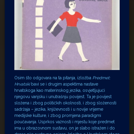
Osim što odgovara na ta pitanja, izložba
Predmet:
Hrvatski
bavi se i drugim aspektima nastave
hrvatskoga kao materinskog jezika, osvjetljujući
njegovu vanjsku i unutrašnju povijest. Ta je povijest
složena i zbog političkih okolnosti, i zbog složenosti
sadržaja – jezika, književnosti i u novije vrijeme
medijske kulture, i zbog promjena paradigmi
poučavanja. Usprkos važnosti i mjestu koje predmet
ima u obrazovnom sustavu, on je slabo istražen i do