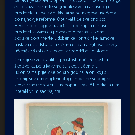
danas nije sustavno opisan. Izložba o Hrvatskom stoga
će prikazati različite segmente života nastavnoga
predmeta u hrvatskim školama od njegova uvođenja
do najnovije reforme. Obuhvatit će sve ono što
Hrvatski od njegova uvođenja oblikuje u nastavni
predmet kakvim ga poznajemo danas: zakone i
školske dokumente, udžbenike i priručnike, filmove,
nastavna sredstva u različitim etapama njihova razvoja,
učeničke školske zadaće, svjedodžbe i diplome…
Oni koji se žele vratiti u prošlost moći će sjesti u
školske klupe u kakvima su sjedili učenici u
učionicama prije više od sto godina, a oni koji su
skloniji suvremenoj tehnologiji moći će se poigrati i
svoje znanje provjeriti i nadopuniti različitim digitalnim
interaktivnim sadržajima.