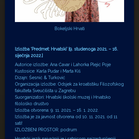
Bokeljski Hrvati
Izložba ‘Predmet: Hrvatski’ [9. studenoga 2021. – 16.
siječnja 2022.]
Autorice izložbe: Ana Ćavar i Lahorka Plejić Poje
Kustosice: Karla Pudar i Marta Kiš
Dizajn: Šesnić & Turković
Organizacija izložbe: Odsjek za kroatistiku Filozofskog
fakulteta Sveučilišta u Zagrebu
Suorganizatori: Hrvatski školski muzej i Hrvatsko
filološko društvo
Izložba otvorena: 9. 11. 2021. – 16. 1. 2022.
Izložba je za javnost otvorena od 10. 11. 2021. od 11
sati!
IZLOŽBENI PROSTOR: podrum
Hrvatski jezik najvažniji je i satnicom najzastupljeniji