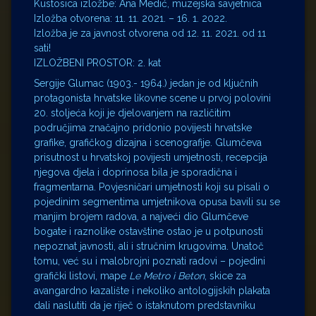
Kustosica izložbe: Ana Medić, muzejska savjetnica
Izložba otvorena: 11. 11. 2021. – 16. 1. 2022.
Izložba je za javnost otvorena od 12. 11. 2021. od 11
sati!
IZLOŽBENI PROSTOR: 2. kat
Sergije Glumac (1903.- 1964.) jedan je od ključnih
protagonista hrvatske likovne scene u prvoj polovini
20. stoljeća koji je djelovanjem na različitim
područjima značajno pridonio povijesti hrvatske
grafike, grafičkog dizajna i scenografije. Glumčeva
prisutnost u hrvatskoj povijesti umjetnosti, recepcija
njegova djela i doprinosa bila je sporadična i
fragmentarna. Povjesničari umjetnosti koji su pisali o
pojedinim segmentima umjetnikova opusa bavili su se
manjim brojem radova, a najveći dio Glumčeve
bogate i raznolike ostavštine ostao je u potpunosti
nepoznat javnosti, ali i stručnim krugovima. Unatoč
tomu, već su i malobrojni poznati radovi – pojedini
grafički listovi, mape
Le Metro i Beton
, skice za
avangardno kazalište i nekoliko antologijskih plakata
dali naslutiti da je riječ o istaknutom predstavniku