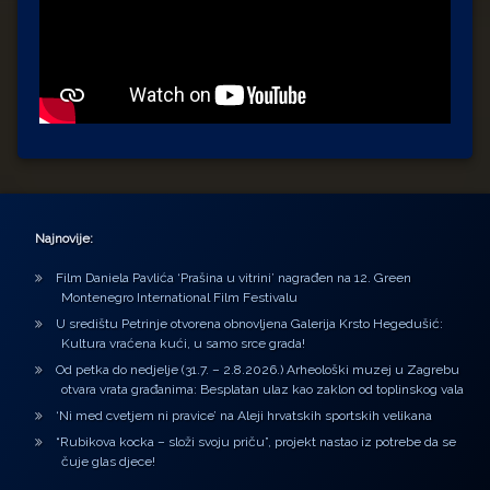
Najnovije:
Film Daniela Pavlića ‘Prašina u vitrini’ nagrađen na 12. Green
Montenegro International Film Festivalu
U središtu Petrinje otvorena obnovljena Galerija Krsto Hegedušić:
Kultura vraćena kući, u samo srce grada!
Od petka do nedjelje (31.7. – 2.8.2026.) Arheološki muzej u Zagrebu
otvara vrata građanima: Besplatan ulaz kao zaklon od toplinskog vala
‘Ni med cvetjem ni pravice’ na Aleji hrvatskih sportskih velikana
“Rubikova kocka – složi svoju priču”, projekt nastao iz potrebe da se
čuje glas djece!