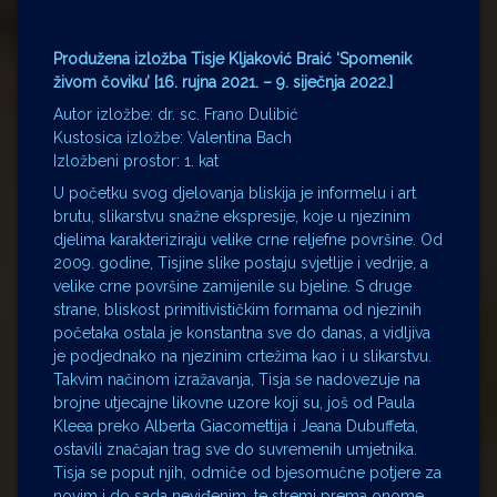
Produžena izložba Tisje Kljaković Braić ‘Spomenik
živom čoviku’ [16. rujna 2021. – 9. siječnja 2022.]
Autor izložbe: dr. sc. Frano Dulibić
Kustosica izložbe: Valentina Bach
Izložbeni prostor: 1. kat
U početku svog djelovanja bliskija je informelu i art
brutu, slikarstvu snažne ekspresije, koje u njezinim
djelima karakteriziraju velike crne reljefne površine. Od
2009. godine, Tisjine slike postaju svjetlije i vedrije, a
velike crne površine zamijenile su bjeline. S druge
strane, bliskost primitivističkim formama od njezinih
početaka ostala je konstantna sve do danas, a vidljiva
je podjednako na njezinim crtežima kao i u slikarstvu.
Takvim načinom izražavanja, Tisja se nadovezuje na
brojne utjecajne likovne uzore koji su, još od Paula
Kleea preko Alberta Giacomettija i Jeana Dubuffeta,
ostavili značajan trag sve do suvremenih umjetnika.
Tisja se poput njih, odmiče od bjesomučne potjere za
novim i do sada neviđenim, te stremi prema onome