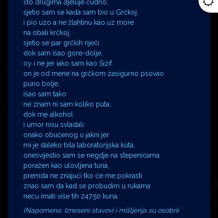
što drugima djeluje čudno,
sjetio sam se kada sam bio u Grčkoj,
i pio uzo a ne žlahtinu kao uz more
na obali krčkoj,
sjetio se par grčkih riječi
dok sam išao gore-dolje,
oy i ne jer iako sam kao Sizif
on je od mene na grčkom zasigurno psovao
puno bolje,
išao sam tako
ne znam ni sam koliko puta,
dok me alkohol
i umor nisu svladali
onako obučenog u jakni jer
mi je daleko bila laboratorijska kuta,
onesvijestio sam se negdje na stepenicama
poražen kao ulovljena tuna,
premda ne znajući tko će me pokrasti
znao sam da kad se probudim u rukama
neću imati više tih 247.50 kuna.
(Napomena: Izneseni stavovi i mišljenja su osobni