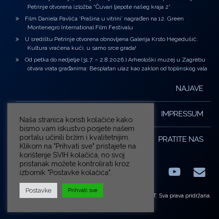
Petrinje otvorena izložba “Čuvari ljepote našeg kraja 2”
Film Daniela Pavlića ‘Prašina u vitrini’ nagrađen na 12. Green
Montenegro International Film Festivalu
U središtu Petrinje otvorena obnovljena Galerija Krsto Hegedušić:
Kultura vraćena kući, u samo srce grada!
Od petka do nedjelje (31.7. – 2.8.2026.) Arheološki muzej u Zagrebu
otvara vrata građanima: Besplatan ulaz kao zaklon od toplinskog vala
NAJAVE
IMPRESSUM
Naša stranica koristi kolačiće kako
bismo vam iskustvo posjete našem
portalu učinili bržim i kvalitetnijim.
PRATITE NAS
Klikom na "Prihvati sve" pristajete na
korištenje SVIH kolačića, no svoj
pristanak možete kontrolirati kroz
izbornik "Postavke kolačića".
Facebook
LinkedIn
YouTub
E-m
X.com
Postavke
Prihvati sve
© ZG-KULT. Sva prava pridržana.