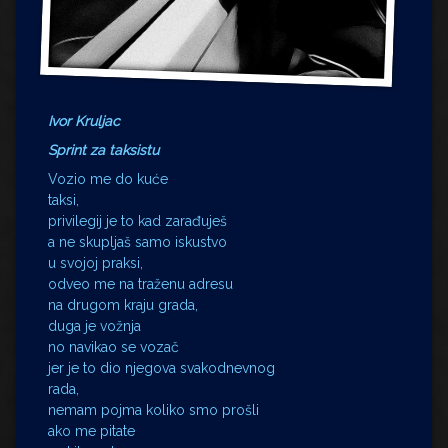
Ivor Kruljac
Sprint za taksistu
Vozio me do kuće
taksi,
privilegij je to kad zarađuješ
a ne skupljaš samo iskustvo
u svojoj praksi,
odveo me na traženu adresu
na drugom kraju grada,
duga je vožnja
no navikao se vozač
jer je to dio njegova svakodnevnog
rada,
nemam pojma koliko smo prošli
ako me pitate