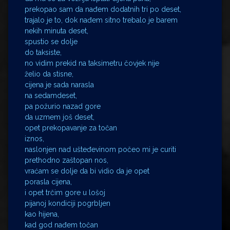
prekopao sam da nađem dodatnih tri po deset,
trajalo je to, dok nađem sitno trebalo je barem
nekih minuta deset,
spustio se dolje
do taksiste,
no vidim prekid na taksimetru čovjek nije
želio da stisne,
cijena je sada narasla
na sedamdeset,
pa požurio nazad gore
da uzmem još deset,
opet prekopavanje za točan
iznos,
naslonjen nad ušteđevinom počeo mi je curiti
prethodno zaštopan nos,
vraćam se dolje da bi vidio da je opet
porasla cijena,
i opet trčim gore u lošoj
pijanoj kondiciji pogrbljen
kao hijena,
kad god nađem točan