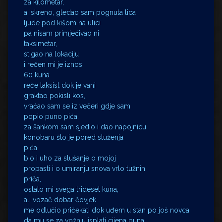
za kilometar,
a iskreno, gledao sam pognuta lica
ljude pod kišom na ulici
pa nisam primjećivao ni
taksimetar,
stigao na lokaciju
i rečen mi je iznos,
60 kuna
reče taksist dok je vani
graktao pokisli kos,
vraćao sam se iz večeri gdje sam
popio puno pića,
za šankom sam sjedio i dao napojnicu
konobaru što je pored služenja
pića
bio i uho za slušanje o mojoj
propasti i o umiranju snova vrlo tužnih
priča,
ostalo mi svega trideset kuna,
ali vozač dobar čovjek
me odlučio pričekati dok uđem u stan po još novca
da mu se za vožnju isplati cijena puna,