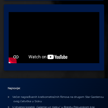
Najnovije:
Večer nagrađivanih kratkometražnih filmova na drugom Star Gardensu
ovog četvrtka u Sisku
U drvenoj korablji „Galerije uz rijeku“ u Brestu Pokupskom kraj