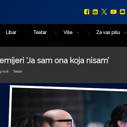
Facebook
LinkedIn
X.com
You
Libar
Teatar
Više
Za vas pišu
emijeri ‘Ja sam ona koja nisam’
Kategorije:
g-kult
Teatar