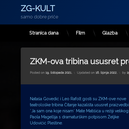
ZG-KULT
samo dobre priče
Stranica dana
Film
Glazba
Preskoči
na
sadržaj
ZKM-ova tribina ususret pr
Posted on
19. listopada 2021.
Updated on
16. lipnja 2022.
by
z
Nataša Govedić i Leo Rafolt gosti su ZKM-ove nove
teatrološke tribina Čitanje kazališta ususret praizvedbi
˝Ja sam ona koje nisam˝ Mate Matišića u režiji velikog
Paola Magellija s dramaturškim potpisom Željke
Udovičić Pleštine.