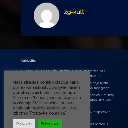
zg-kult
Najnovije:
Film Daniela Pavlića ‘Prašina u vitrini’ nagrađen na 12.
Green Montenegro International Film Festivalu
Naša stranica koristi kolačiće kako
U središtu Petrinje otvorena obnovljena Galerija Krsto
bismo vam iskustvo posjete našem
Hegedušić: Kultura vraćena kući, u samo srce grada!
portalu učinili bržim i kvalitetnijim.
Od petka do nedjelje (31.7. – 2.8.2026.) Arheološki muzej
Klikom na "Prihvati sve" pristajete na
u Zagrebu otvara vrata građanima: Besplatan ulaz kao
korištenje SVIH kolačića, no svoj
zaklon od toplinskog vala
pristanak možete kontrolirati kroz
‘Ni med cvetjem ni pravice’ na Aleji hrvatskih sportskih
izbornik "Postavke kolačića".
velikana
Postavke
Prihvati sve
“Rubikova kocka – složi svoju priču”, projekt nastao iz