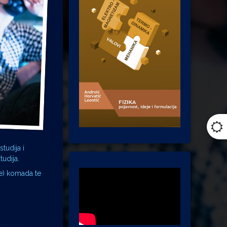
tudija i
tudija.
ne) komada te