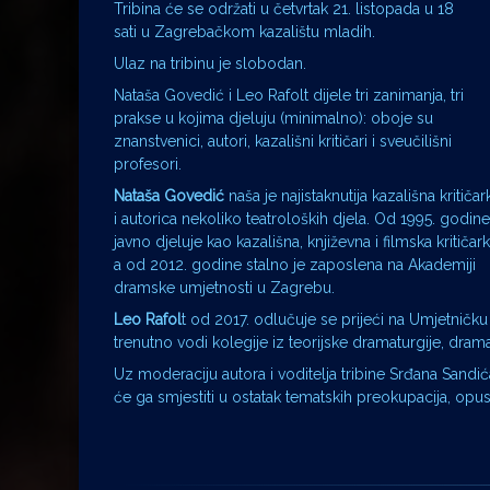
Tribina će se održati u četvrtak 21. listopada u 18
sati u Zagrebačkom kazalištu mladih.
Ulaz na tribinu je slobodan.
Nataša Govedić i Leo Rafolt dijele tri zanimanja, tri
prakse u kojima djeluju (minimalno): oboje su
znanstvenici, autori, kazališni kritičari i sveučilišni
profesori.
Nataša Govedić
naša je najistaknutija kazališna kritičar
i autorica nekoliko teatroloških djela. Od 1995. godine
javno djeluje kao kazališna, književna i filmska kritičark
a od 2012. godine stalno je zaposlena na Akademiji
dramske umjetnosti u Zagrebu.
Leo Rafol
t od 2017. odlučuje se prijeći na Umjetničku
trenutno vodi kolegije iz teorijske dramaturgije, drama
Uz moderaciju autora i voditelja tribine Srđana Sand
će ga smjestiti u ostatak tematskih preokupacija, op