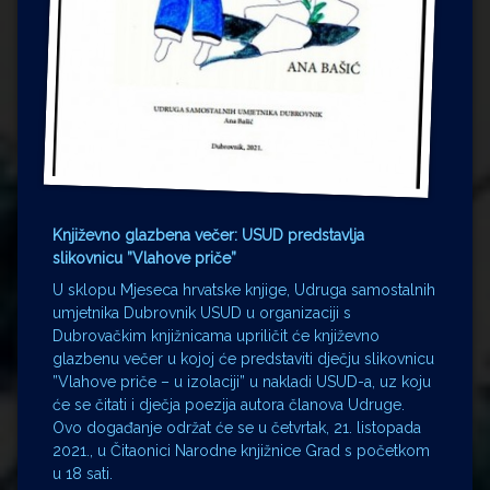
Književno glazbena večer: USUD predstavlja
slikovnicu ”Vlahove priče”
U sklopu Mjeseca hrvatske knjige, Udruga samostalnih
umjetnika Dubrovnik USUD u organizaciji s
Dubrovačkim knjižnicama upriličit će književno
glazbenu večer u kojoj će predstaviti dječju slikovnicu
”Vlahove priče – u izolaciji” u nakladi USUD-a, uz koju
će se čitati i dječja poezija autora članova Udruge.
Ovo događanje održat će se u četvrtak, 21. listopada
2021., u Čitaonici Narodne knjižnice Grad s početkom
u 18 sati.