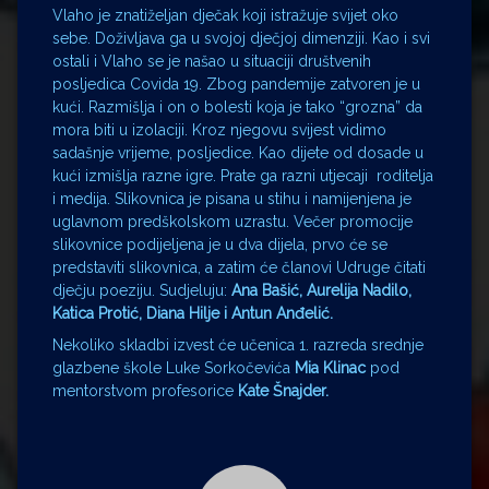
Vlaho je znatiželjan dječak koji istražuje svijet oko
sebe. Doživljava ga u svojoj dječjoj dimenziji. Kao i svi
ostali i Vlaho se je našao u situaciji društvenih
posljedica Covida 19. Zbog pandemije zatvoren je u
kući. Razmišlja i on o bolesti koja je tako “grozna” da
mora biti u izolaciji. Kroz njegovu svijest vidimo
sadašnje vrijeme, posljedice. Kao dijete od dosade u
kući izmišlja razne igre. Prate ga razni utjecaji roditelja
i medija. Slikovnica je pisana u stihu i namijenjena je
uglavnom predškolskom uzrastu. Večer promocije
slikovnice podijeljena je u dva dijela, prvo će se
predstaviti slikovnica, a zatim će članovi Udruge čitati
dječju poeziju. Sudjeluju:
Ana Bašić, Aurelija Nadilo,
Katica Protić, Diana Hilje
i
Antun Anđelić.
Nekoliko skladbi izvest će učenica 1. razreda srednje
glazbene škole Luke Sorkočevića
Mia Klinac
pod
mentorstvom profesorice
Kate Šnajder.