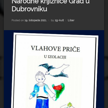
Narodne knjižnice Grad u
Impressum
Milenko Strižak
Dubrovniku
Drugi autori
Drugi autori
Kategorije:
Posted on
19. listopada 2021.
by
zg-kult
Libar
Matea Andrić
Ljiljana Lekanić-Kljaić
Željko Krznarić
Mario Lovreković
Miroslav Šantek