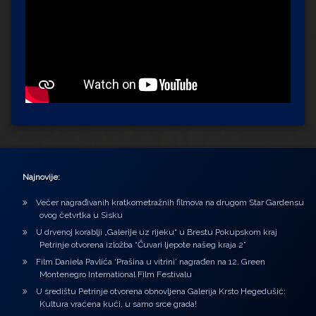
Najnovije:
Večer nagrađivanih kratkometražnih filmova na drugom Star Gardensu
ovog četvrtka u Sisku
U drvenoj korablji „Galerije uz rijeku“ u Brestu Pokupskom kraj
Petrinje otvorena izložba “Čuvari ljepote našeg kraja 2”
Film Daniela Pavlića ‘Prašina u vitrini’ nagrađen na 12. Green
Montenegro International Film Festivalu
U središtu Petrinje otvorena obnovljena Galerija Krsto Hegedušić:
Kultura vraćena kući, u samo srce grada!