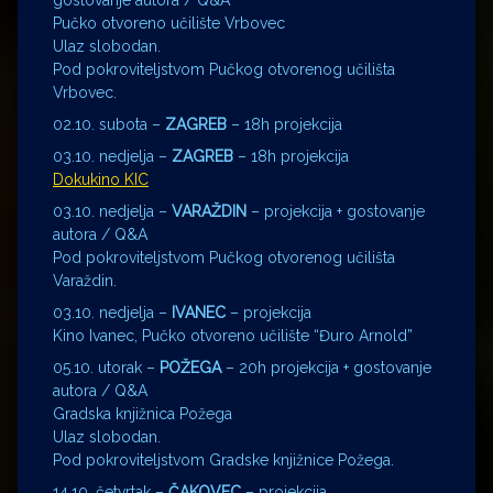
gostovanje autora / Q&A
Pučko otvoreno učilište Vrbovec
Ulaz slobodan.
Pod pokroviteljstvom Pučkog otvorenog učilišta
Vrbovec.
02.10. subota –
ZAGREB
– 18h projekcija
03.10. nedjelja –
ZAGREB
– 18h projekcija
Dokukino KIC
03.10. nedjelja –
VARAŽDIN
– projekcija + gostovanje
autora / Q&A
Pod pokroviteljstvom Pučkog otvorenog učilišta
Varaždin.
03.10. nedjelja –
IVANEC
– projekcija
Kino Ivanec, Pučko otvoreno učilište “Đuro Arnold”
05.10. utorak –
POŽEGA
– 20h projekcija + gostovanje
autora / Q&A
Gradska knjižnica Požega
Ulaz slobodan.
Pod pokroviteljstvom Gradske knjižnice Požega.
14.10. četvrtak –
ČAKOVEC
– projekcija