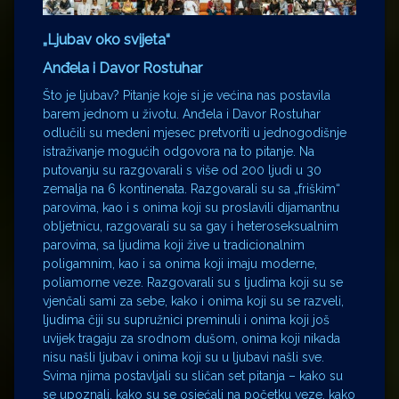
„Ljubav oko svijeta“
Anđela i Davor Rostuhar
Što je ljubav? Pitanje koje si je većina nas postavila
barem jednom u životu. Anđela i Davor Rostuhar
odlučili su medeni mjesec pretvoriti u jednogodišnje
istraživanje mogućih odgovora na to pitanje. Na
putovanju su razgovarali s više od 200 ljudi u 30
zemalja na 6 kontinenata. Razgovarali su sa „friškim“
parovima, kao i s onima koji su proslavili dijamantnu
obljetnicu, razgovarali su sa gay i heteroseksualnim
parovima, sa ljudima koji žive u tradicionalnim
poligamnim, kao i sa onima koji imaju moderne,
poliamorne veze. Razgovarali su s ljudima koji su se
vjenčali sami za sebe, kako i onima koji su se razveli,
ljudima čiji su supružnici preminuli i onima koji još
uvijek tragaju za srodnom dušom, onima koji nikada
nisu našli ljubav i onima koji su u ljubavi našli sve.
Svima njima postavljali su sličan set pitanja – kako su
se upoznali, kako su se osjećali na početku veze, kako