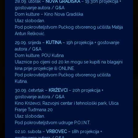
28.09. utorak –
NOVA GRADIŠKA
– 19.30h projekcija +
gostovanje autora / Q&A
Dom kulture – Kino Nova Gradiška
Ulaz slobodan.
Pod pokroviteljstvom Pučkog otvorenog učilišta Matija
Antun Relković.
29.09. srijeda –
KUTINA
– 19h projekcija + gostovanje
autora / Q&A
Dom kulture, POU Kutina
Ulaznice po cijeni od 20 kn mogu se kupiti na blagajni
kina prije projekcije ili ONLINE.
Pod pokroviteljstvom Pučkog otvorenog učilišta
Kutina.
30.09. četvrtak –
KRIŽEVCI
– 20h projekcija +
gostovanje autora / Q&A
Kino Križevci, Razvojni centar i tehnološki park, Ulica
Franje Tuđmana 20
Ulaz slobodan.
Pod pokroviteljstvom udruge P.O.I.N.T.
02.10. subota –
VRBOVEC
– 18h projekcija +