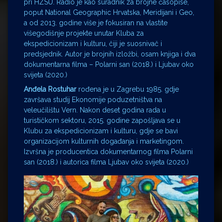
pri HZSU. Radio je kao suradnik za brojne časopise,
poput National Geographic Hrvatska, Meridijani i Geo,
a od 2013. godine više je fokusiran na vlastite
višegodišnje projekte unutar Kluba za
ekspedicionizam i kulturu, čiji je suosnivač i
predsjednik. Autor je brojnih izložbi, osam knjiga i dva
dokumentarna filma – Polarni san (2018.) i Ljubav oko
svijeta (2020.)
Anđela Rostuhar
rođena je u Zagrebu 1985. gdje
završava studij Ekonomije poduzetništva na
veleučilištu Vern. Nakon deset godina rada u
turističkom sektoru, 2015. godine zapošljava se u
Klubu za ekspedicionizam i kulturu, gdje se bavi
organizacijom kulturnih događanja i marketingom.
Izvršna je producentica dokumentarnog filma Polarni
san (2018.) i autorica filma Ljubav oko svijeta (2020.)