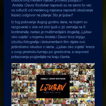
odluče svoj medeni mjesec provesti putujući?!
Anđela i Davor Rostuhar napravili su ne samo to već
su odlučili od medenog mjeseca napraviti istraživanje
tražeći odgovor na pitanje: Što je ljubav?
Iz tog putovanja dugog godinu dana, na kojem su
razgovarali s više od 200 ljudi u 30 zemalja na 6
kontinenata, nastao je multimedijalni događaj „Ljubav
oko svijeta“ u kojemu Anđela i Davor kroz knjigu,
izložbu fotografija i dokumentarni film dijele ovo
jedinstveno iskustvo s nama. „Ljubav oko svijeta“ kreće
u svoju jesensku turneju po gradovima, a raspored
prikazivanja pogledajte na kraju članka.