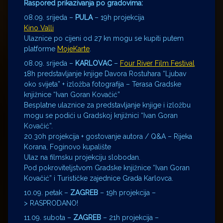
Raspored prikazivanja po gradovima:
08.09. srijeda –
PULA
– 19h projekcija
Kino Valli
Ulaznice po cijeni od 27 kn mogu se kupiti putem
platforme
MojeKarte
.
08.09. srijeda –
KARLOVAC
–
Four River Film Festival
18h predstavljanje knjige Davora Rostuhara “Ljubav
oko svijeta” + izložba fotografija – Terasa Gradske
knjižnice “Ivan Goran Kovačić”
Besplatne ulaznice za predstavljanje knjige i izložbu
mogu se podići u Gradskoj knjižnici “Ivan Goran
Kovačić”.
20.30h projekcija + gostovanje autora / Q&A – Rijeka
Korana, Foginovo kupalište
Ulaz na filmsku projekciju slobodan.
Pod pokroviteljstvom Gradske knjižnice “Ivan Goran
Kovačić” i Turističke zajednice Grada Karlovca.
10.09. petak –
ZAGREB
– 19h projekcija –
> RASPRODANO!
11.09. subota –
ZAGREB
– 21h projekcija –