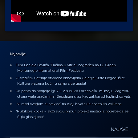
Najnovije:
Film Daniela Pavlića ‘Prašina u vitrini’ nagrađen na 12. Green
Montenegro International Film Festivalu
U središtu Petrinje otvorena obnovljena Galerija Krsto Hegedušić:
Kultura vraćena kući, u samo srce grada!
Od petka do nedjelje (31.7. – 2.8.2026.) Arheološki muzej u Zagrebu
otvara vrata građanima: Besplatan ulaz kao zaklon od toplinskog vala
‘Ni med cvetjem ni pravice’ na Aleji hrvatskih sportskih velikana
“Rubikova kocka – složi svoju priču”, projekt nastao iz potrebe da se
čuje glas djece!
NAJAVE