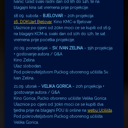
Ivanić Grad svaki radni dan od 8h do 14h, te na
blagajni kina sat vremena prije projekcije.
18.09. subota –
BJELOVAR
– 20h projekcija
16. DOKUart Bjelovar
, Kino KMC-a Bjelovar
Ulaznice po cijeni od 20kn moći će se kupiti od 16.9.
na blagajni KCM-a, svaki dan od 10h do 12h, te sat
vremena prije početka projekcije.
20.09. ponedjeljak –
SV. IVAN ZELINA
– 19h projekcija
+ gostovanje autora / Q&A
Kino Zelina
Ulaz slobodan.
Pod pokroviteljstvom Pučkog otvorenog učilišta Sv.
Ivan Zelina.
21.09. utorak –
VELIKA GORICA
– 20h projekcija +
gostovanje autora / Q&A
Kino Gorica, Pučko otvoreno učilište Velika Gorica
Ulaznice po cijeni od 30kn moći će se kupiti dva
tjedna prije na blagajni POU ili online na
webu Učilišta
.
Pod pokroviteljstvom Pučkog otvorenog učilišta
Velika Gorica.