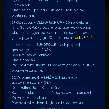
25.09. subota –
ZABOK
– 18.30h projekcija
Kino Zabok
Ulaznice po vijeni od 25 kn mogu se kupiti na
biljetarnici kina.
25.09. subota –
VELIKA GORICA
– 20h projekcija
Kino Gorica, Pučko otvoreno učilište Velika Gorica
Ulaznice po cijeni od 25 kn moći će se kupiti dva
tjedna prije na blagajni POU ili online na
webu Učilišta
.
25.09. subota –
SUHOPOLJE
– 20h projekcija +
gostovanje autora / Q&A
Dvorište Dvorca Janković
Ulaz slobodan.
Pod pokroviteljstvom Turističke zajednice Virovitičko-
podravske županije.
27.09. ponedjeljak –
KRIŽ
– 20h projekcija +
gostovanje autora / Q&A
Dom kulture Josip Badalić Križ
Besplatne ulaznice moći će se rezervirati i preuzeti u
Knjižnici i čitaonici Križ.
Pod pokroviteljstvom Knjižnice i čitaonice Križ.