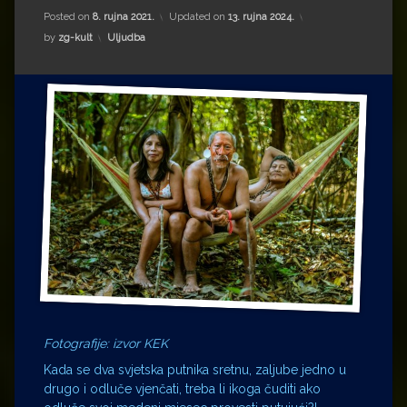
Impressum
Milenko Strižak
Posted on
8. rujna 2021.
Updated on
13. rujna 2024.
Kategorije:
by
zg-kult
Uljudba
Drugi autori
Drugi autori
Matea Andrić
Ljiljana Lekanić-Kljaić
Željko Krznarić
Mario Lovreković
Miroslav Šantek
Fotografije: izvor KEK
Kada se dva svjetska putnika sretnu, zaljube jedno u
drugo i odluče vjenčati, treba li ikoga čuditi ako