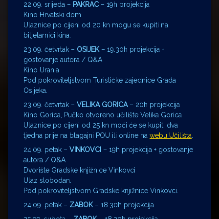
22.09. srijeda –
PAKRAC
– 19h projekcija
Kino Hrvatski dom
Ulaznice po cijeni od 20 kn mogu se kupiti na
biljetarnici kina.
23.09. četvrtak –
OSIJEK
– 19.30h projekcija +
gostovanje autora / Q&A
Kino Urania
Pod pokroviteljstvom Turističke zajednice Grada
Osijeka.
23.09. četvrtak –
VELIKA GORICA
– 20h projekcija
Kino Gorica, Pučko otvoreno učilište Velika Gorica
Ulaznice po cijeni od 25 kn moći će se kupiti dva
tjedna prije na blagajni POU ili online na
webu Učilišta
.
24.09. petak –
VINKOVCI
– 19h projekcija + gostovanje
autora / Q&A
Dvorište Gradske knjižnice Vinkovci
Ulaz slobodan.
Pod pokroviteljstvom Gradske knjižnice Vinkovci.
24.09. petak –
ZABOK
– 18.30h projekcija