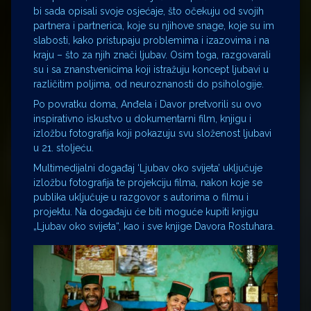
bi sada opisali svoje osjećaje, što očekuju od svojih
partnera i partnerica, koje su njihove snage, koje su im
slabosti, kako pristupaju problemima i izazovima i na
kraju – što za njih znači ljubav. Osim toga, razgovarali
su i sa znanstvenicima koji istražuju koncept ljubavi u
različitim poljima, od neuroznanosti do psihologije.
Po povratku doma, Anđela i Davor pretvorili su ovo
inspirativno iskustvo u dokumentarni film, knjigu i
izložbu fotografija koji pokazuju svu složenost ljubavi
u 21. stoljeću.
Multimedijalni događaj ‘Ljubav oko svijeta’ uključuje
izložbu fotografija te projekciju filma, nakon koje se
publika uključuje u razgovor s autorima o filmu i
projektu. Na događaju će biti moguće kupiti knjigu
„Ljubav oko svijeta“, kao i sve knjige Davora Rostuhara.