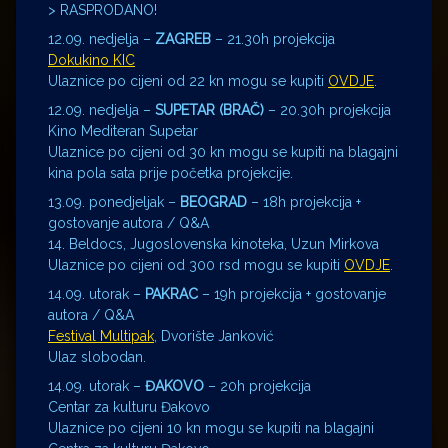
> RASPRODANO!
12.09. nedjelja –
ZAGREB
– 21.30h projekcija
Dokukino KIC
Ulaznice po cijeni od 22 kn mogu se kupiti
OVDJE
.
12.09. nedjelja –
SUPETAR (BRAČ)
– 20.30h projekcija
Kino Mediteran Supetar
Ulaznice po cijeni od 30 kn mogu se kupiti na blagajni
kina pola sata prije početka projekcije.
13.09. ponedjeljak –
BEOGRAD
– 18h projekcija +
gostovanje autora / Q&A
14. Beldocs, Jugoslovenska kinoteka, Uzun Mirkova
Ulaznice po cijeni od 300 rsd mogu se kupiti
OVDJE
.
14.09. utorak –
PAKRAC
– 19h projekcija + gostovanje
autora / Q&A
Festival Multipak
, Dvorište Janković
Ulaz slobodan.
14.09. utorak –
ĐAKOVO
– 20h projekcija
Centar za kulturu Đakovo
Ulaznice po cijeni 10 kn mogu se kupiti na blagajni