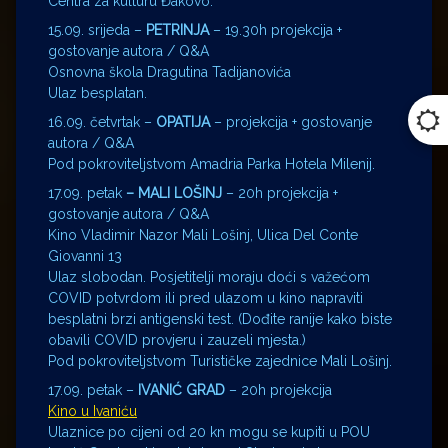
Centra za kulturu Đakovo.
15.09. srijeda –
PETRINJA
– 19.30h projekcija +
gostovanje autora / Q&A
Osnovna škola Dragutina Tadijanovića
Ulaz besplatan.
16.09. četvrtak –
OPATIJA
– projekcija + gostovanje
autora / Q&A
Pod pokroviteljstvom Amadria Parka Hotela Milenij.
17.09. petak
– MALI LOŠINJ
– 20h projekcija +
gostovanje autora / Q&A
Kino Vladimir Nazor Mali Lošinj, Ulica Del Conte
Giovanni 13
Ulaz slobodan. Posjetitelji moraju doći s važećom
COVID potvrdom ili pred ulazom u kino napraviti
besplatni brzi antigenski test. (Dođite ranije kako biste
obavili COVID provjeru i zauzeli mjesta.)
Pod pokroviteljstvom Turističke zajednice Mali Lošinj.
17.09. petak –
IVANIĆ GRAD
– 20h projekcija
Kino u Ivaniću
Ulaznice po cijeni od 20 kn mogu se kupiti u POU