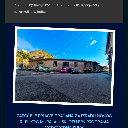
Impressum
Milenko Strižak
Posted on
27. travnja 2021.
Updated on
12. siječnja 2023.
Kategorije:
by
zg-kult
Uljudba
Drugi autori
Drugi autori
Matea Andrić
Ljiljana Lekanić-Kljaić
Željko Krznarić
Mario Lovreković
Miroslav Šantek
ZAPOČELE PRIJAVE GRAĐANA ZA IZRADU NOVOG
RIJEČKOG MURALA U SKLOPU EPK PROGRAMA