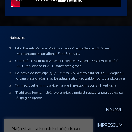
Najnovije:
Film Daniela Pavlića ‘Prašina u vitrini’ nagrađen na 12. Green
Montenegro International Film Festivalu
U središtu Petrinje otvorena obnovljena Galerija Krsto Hegedušić:
Kultura vraćena kući, u samo srce grada!
Od petka do nedjelje (31.7. – 2.8.2026.) Arheološki muzej u Zagrebu
otvara vrata građanima: Besplatan ulaz kao zaklon od toplinskog vala
‘Ni med cvetjem ni pravice’ na Aleji hrvatskih sportskih velikana
“Rubikova kocka – složi svoju priču”, projekt nastao iz potrebe da se
čuje glas djece!
NAJAVE
IMPRESSUM
Naša stranica koristi kolačiće kako