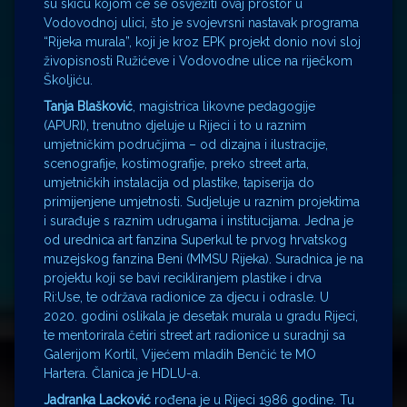
su skicu kojom će se osvježiti ovaj prostor u
Vodovodnoj ulici, što je svojevrsni nastavak programa
“Rijeka murala”, koji je kroz EPK projekt donio novi sloj
živopisnosti Ružićeve i Vodovodne ulice na riječkom
Školjiću.
Tanja Blašković
, magistrica likovne pedagogije
(APURI), trenutno djeluje u Rijeci i to u raznim
umjetničkim područjima – od dizajna i ilustracije,
scenografije, kostimografije, preko street arta,
umjetničkih instalacija od plastike, tapiserija do
primijenjene umjetnosti. Sudjeluje u raznim projektima
i surađuje s raznim udrugama i institucijama. Jedna je
od urednica art fanzina Superkul te prvog hrvatskog
muzejskog fanzina Beni (MMSU Rijeka). Suradnica je na
projektu koji se bavi recikliranjem plastike i drva
Ri:Use, te održava radionice za djecu i odrasle. U
2020. godini oslikala je desetak murala u gradu Rijeci,
te mentorirala četiri street art radionice u suradnji sa
Galerijom Kortil, Vijećem mladih Benčić te MO
Hartera. Članica je HDLU-a.
Jadranka Lacković
rođena je u Rijeci 1986 godine. Tu