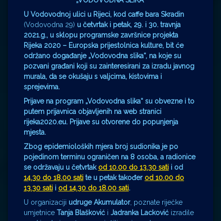
„VODOVODNA SLIKA“
U Vodovodnoj ulici u Rijeci, kod caffe bara Skradin
(Vodovodna 29)
u četvrtak i petak, 29. i 30. travnja
2021.g., u sklopu programske završnice projekta
Rijeka 2020 – Europska prijestolnica kulture, bit će
održano događanje „Vodovodna slika“, na koje su
pozvani građani koji su zainteresirani za izradu javnog
murala, da se okušaju s valjcima, kistovima i
sprejevima.
Prijave na program „Vodovodna slika“ su obvezne i to
putem prijavnica objavljenih na web stranici
rijeka2020.eu
. Prijave su otvorene do popunjenja
mjesta.
Zbog epidemioloških mjera broj sudionika je po
pojedinom terminu ograničen na 8 osoba, a radionice
se održavaju u četvrtak
od 10.00 do 13.30 sati
i od
14.30 do 18.00 sati
te u petak također
od 10.00 do
13.30 sati
i
od 14.30 do 18.00 sati
.
U organizaciji
udruge Akumulator
, poznate riječke
umjetnice
Tanja Blašković
i
Jadranka Lacković
izradile