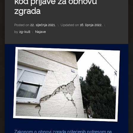
kod prijave za obnovu
Impressum
Milenko Strižak
zgrada
Drugi autori
Drugi autori
Posted on
22. siječnja 2021.
Updated on
16. lipnja 2022.
Matea Andrić
Kategorije:
by
zg-kult
Najave
Ljiljana Lekanić-Kljaić
Željko Krznarić
Mario Lovreković
Miroslav Šantek
Zakonom o obnovi zgrada oštećenih potresom na