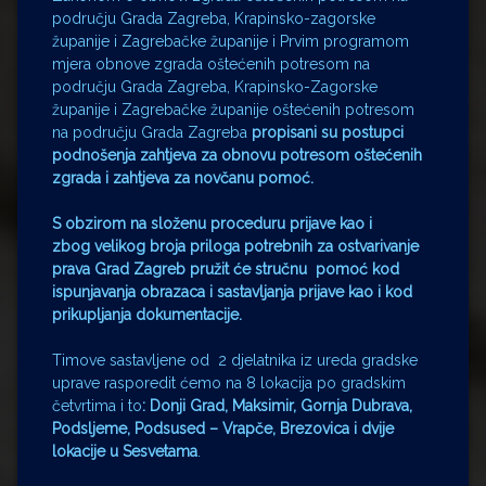
području Grada Zagreba, Krapinsko-zagorske
županije i Zagrebačke županije i Prvim programom
mjera obnove zgrada oštećenih potresom na
području Grada Zagreba, Krapinsko-Zagorske
županije i Zagrebačke županije oštećenih potresom
na području Grada Zagreba
propisani su postupci
podnošenja zahtjeva
za obnovu potresom oštećenih
zgrada i zahtjeva za novčanu pomoć.
S obzirom na složenu proceduru prijave
kao i
zbog
velikog broja priloga
potrebnih za ostvarivanje
prava Grad Zagreb
pružit će stručnu pomoć kod
ispunjavanja obrazaca i sastavljanja prijave kao i kod
prikupljanja dokumentacije.
Timove sastavljene od 2 djelatnika iz ureda gradske
uprave rasporedit ćemo na 8 lokacija po gradskim
četvrtima i to
: Donji Grad, Maksimir, Gornja Dubrava,
Podsljeme, Podsused – Vrapče, Brezovica i dvije
lokacije u Sesvetama
.