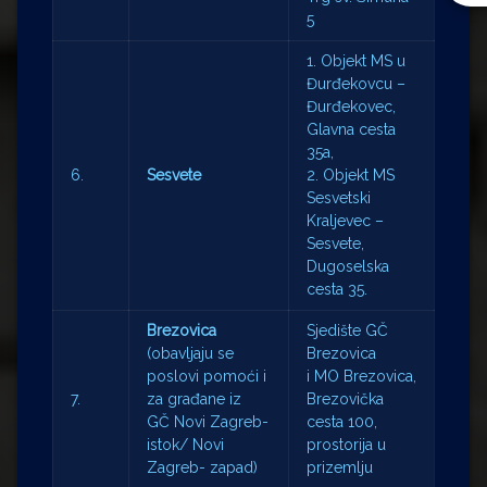
5
1. Objekt MS u
Đurđekovcu –
Đurđekovec,
Glavna cesta
35a,
6.
Sesvete
2. Objekt MS
Sesvetski
Kraljevec –
Sesvete,
Dugoselska
cesta 35.
Brezovica
Sjedište GČ
(obavljaju se
Brezovica
poslovi pomoći i
i MO Brezovica,
7.
za građane iz
Brezovička
GČ Novi Zagreb-
cesta 100,
istok/ Novi
prostorija u
Zagreb- zapad)
prizemlju