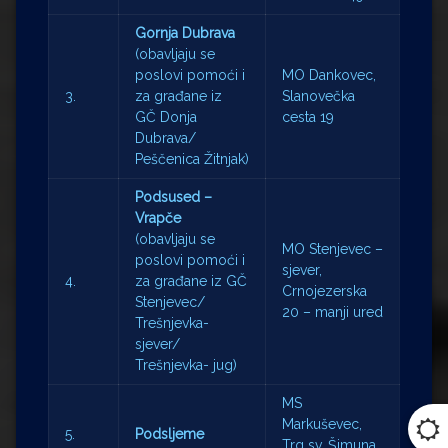
Gornja Dubrava
(obavljaju se
poslovi pomoći i
MO Dankovec,
3.
za građane iz
Slanovečka
GČ Donja
cesta 19
Dubrava/
Peščenica Žitnjak)
Podsused –
Vrapče
(obavljaju se
MO Stenjevec –
poslovi pomoći i
sjever,
4.
za građane iz GČ
Crnojezerska
Stenjevec/
20 – manji ured
Trešnjevka-
sjever/
Trešnjevka- jug)
MS
Markuševec,
5.
Podsljeme
Trg sv. Šimuna