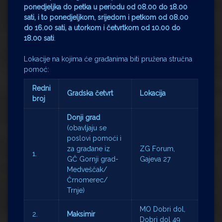
ponedjeljka do petka u periodu od 08.00 do 18.00
sati, i to ponedjeljkom, srijedom i petkom od 08.00
do 16.00 sati, a utorkom i četvrtkom od 10.00 do
18.00 sati
.
Lokacije na kojima će građanima biti pružena stručna
pomoć:
Redni
Gradska četvrt
Lokacija
broj
Donji grad
(obavljaju se
poslovi pomoći i
za građane iz
ZG Forum,
1.
GČ Gornji grad-
Gajeva 27
Medveščak/
Črnomerec/
Trnje)
MO Dobri dol,
2.
Maksimir
Dobri dol 49