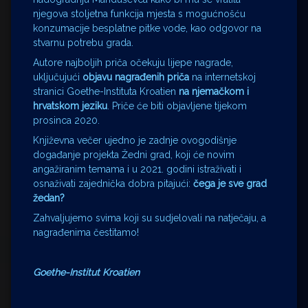
njegova stoljetna funkcija mjesta s mogućnošću
konzumacije besplatne pitke vode, kao odgovor na
stvarnu potrebu grada.
Autore najboljih priča očekuju lijepe nagrade,
uključujući
objavu nagrađenih priča
na internetskoj
stranici Goethe-Instituta Kroatien
na njemačkom i
hrvatskom jeziku
. Priče će biti objavljene tijekom
prosinca 2020.
Književna večer ujedno je zadnje ovogodišnje
događanje projekta Žedni grad, koji će novim
angažiranim temama i u 2021. godini istraživati i
osnaživati zajednička dobra pitajući:
čega je sve grad
žedan?
Zahvaljujemo svima koji su sudjelovali na natječaju, a
nagrađenima čestitamo!
Goethe-Institut Kroatien