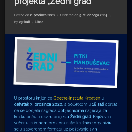
projekta „Žedni grad”
Impressum
Milenko Strižak
Drugi autori
Drugi autori
Posted on
2. prosinca 2020.
Updated on
5. studenoga 2024.
Kategorije:
by
zg-kult
Libar
Matea Andrić
Ljiljana Lekanić-Kljaić
Željko Krznarić
Mario Lovreković
Miroslav Šantek
U prostoru knjižnice
Goethe-Instituta Kroatien
u
četvrtak 3. prosinca 2020.
s početkom u
18 sati
održat
će se dodjela nagrada pobjednicima natječaja za
kratku priču u okviru projekta
Žedni grad
. Književna
večer u intimnom prostoru naše knjižnice organizira
se u zatvorenom formatu uz poštivanje svih