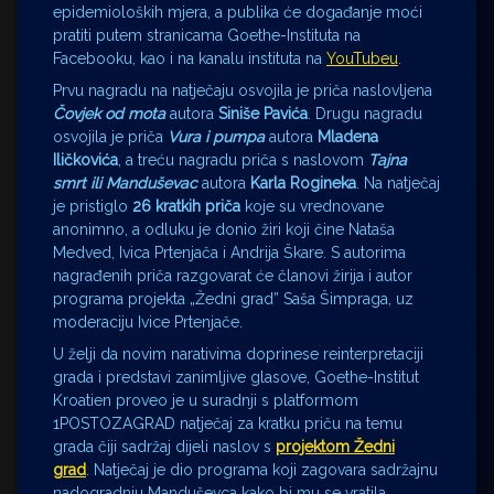
epidemioloških mjera, a publika će događanje moći
pratiti putem stranicama Goethe-Instituta na
Facebooku, kao i na kanalu instituta na
YouTubeu
.
Prvu nagradu na natječaju osvojila je priča naslovljena
Čovjek od mota
autora
Siniše Pavića
. Drugu nagradu
osvojila je priča
Vura i pumpa
autora
Mladena
Iličkovića
, a treću nagradu priča s naslovom
Tajna
smrt ili Manduševac
autora
Karla Rogineka
. Na natječaj
je pristiglo
26 kratkih priča
koje su vrednovane
anonimno, a odluku je donio žiri koji čine Nataša
Medved, Ivica Prtenjača i Andrija Škare. S autorima
nagrađenih priča razgovarat će članovi žirija i autor
programa projekta „Žedni grad” Saša Šimpraga, uz
moderaciju Ivice Prtenjače.
U želji da novim narativima doprinese reinterpretaciji
grada i predstavi zanimljive glasove, Goethe-Institut
Kroatien proveo je u suradnji s platformom
1POSTOZAGRAD natječaj za kratku priču na temu
grada čiji sadržaj dijeli naslov s
projektom Žedni
grad
. Natječaj je dio programa koji zagovara sadržajnu
nadogradnju Manduševca kako bi mu se vratila