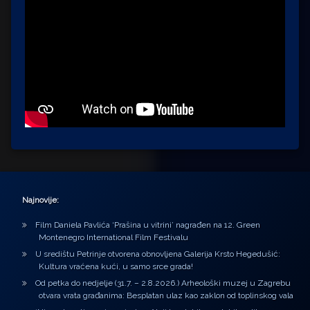
Najnovije:
Film Daniela Pavlića ‘Prašina u vitrini’ nagrađen na 12. Green
Montenegro International Film Festivalu
U središtu Petrinje otvorena obnovljena Galerija Krsto Hegedušić:
Kultura vraćena kući, u samo srce grada!
Od petka do nedjelje (31.7. – 2.8.2026.) Arheološki muzej u Zagrebu
otvara vrata građanima: Besplatan ulaz kao zaklon od toplinskog vala