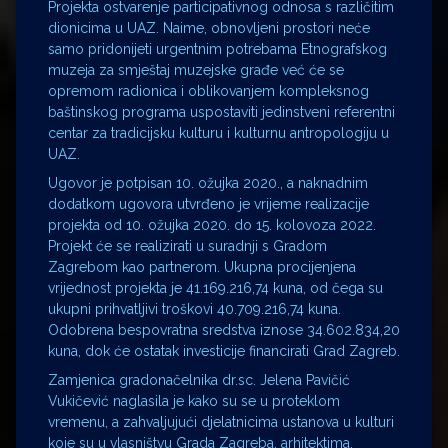
Projekta ostvarenje participativnog odnosa s različitim
dionicima u UAZ. Naime, obnovljeni prostori neće
samo pridonijeti urgentnim potrebama Etnografskog
muzeja za smještaj muzejske građe već će se
opremom radionica i oblikovanjem kompleksnog
baštinskog programa uspostaviti jedinstveni referentni
centar za tradicijsku kulturu i kulturnu antropologiju u
UAZ.
Ugovor je potpisan 10. ožujka 2020., a naknadnim
dodatkom ugovora utvrđeno je vrijeme realizacije
projekta od 10. ožujka 2020. do 15. kolovoza 2022.
Projekt će se realizirati u suradnji s Gradom
Zagrebom kao partnerom. Ukupna procijenjena
vrijednost projekta je 41.169.216,74 kuna, od čega su
ukupni prihvatljivi troškovi 40.709.216,74 kuna.
Odobrena bespovratna sredstva iznose 34.602.834,20
kuna, dok će ostatak investicije financirati Grad Zagreb.
Zamjenica gradonačelnika dr.sc. Jelena Pavičić
Vukičević naglasila je kako su se u proteklom
vremenu, a zahvaljujući djelatnicima ustanova u kulturi
koje su u vlasništvu Grada Zagreba, arhitektima,