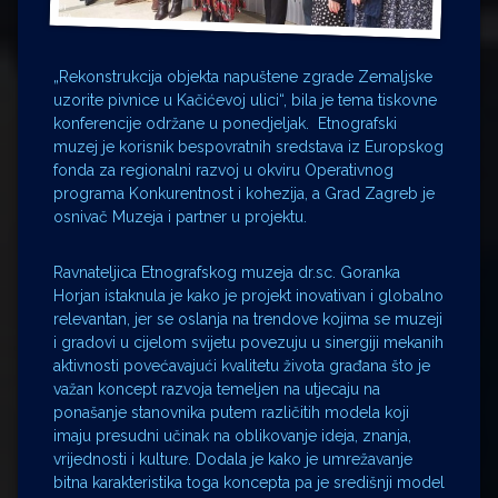
„Rekonstrukcija objekta napuštene zgrade Zemaljske
uzorite pivnice u Kačićevoj ulici“, bila je tema tiskovne
konferencije održane u ponedjeljak. Etnografski
muzej je korisnik bespovratnih sredstava iz Europskog
fonda za regionalni razvoj u okviru Operativnog
programa Konkurentnost i kohezija, a Grad Zagreb je
osnivač Muzeja i partner u projektu.
Ravnateljica Etnografskog muzeja dr.sc. Goranka
Horjan istaknula je kako je projekt inovativan i globalno
relevantan, jer se oslanja na trendove kojima se muzeji
i gradovi u cijelom svijetu povezuju u sinergiji mekanih
aktivnosti povećavajući kvalitetu života građana što je
važan koncept razvoja temeljen na utjecaju na
ponašanje stanovnika putem različitih modela koji
imaju presudni učinak na oblikovanje ideja, znanja,
vrijednosti i kulture. Dodala je kako je umrežavanje
bitna karakteristika toga koncepta pa je središnji model