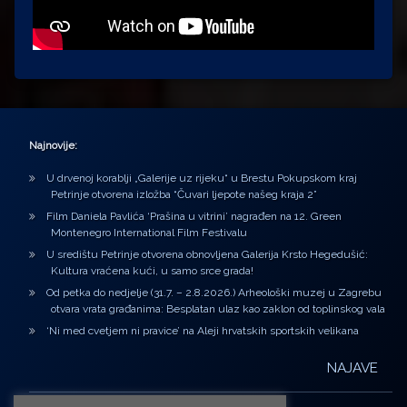
Najnovije:
U drvenoj korablji „Galerije uz rijeku“ u Brestu Pokupskom kraj
Petrinje otvorena izložba “Čuvari ljepote našeg kraja 2”
Film Daniela Pavlića ‘Prašina u vitrini’ nagrađen na 12. Green
Montenegro International Film Festivalu
U središtu Petrinje otvorena obnovljena Galerija Krsto Hegedušić:
Kultura vraćena kući, u samo srce grada!
Od petka do nedjelje (31.7. – 2.8.2026.) Arheološki muzej u Zagrebu
otvara vrata građanima: Besplatan ulaz kao zaklon od toplinskog vala
‘Ni med cvetjem ni pravice’ na Aleji hrvatskih sportskih velikana
NAJAVE