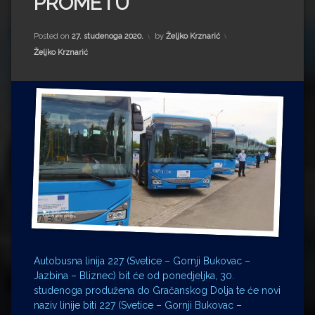
PROMETU
Impressum
Milenko Strižak
Drugi autori
Drugi autori
Posted on
27. studenoga 2020.
by
Željko Krznarić
Kategorije:
Željko Krznarić
Matea Andrić
Ljiljana Lekanić-Kljaić
Željko Krznarić
Mario Lovreković
Miroslav Šantek
Autobusna linija 227 (Svetice – Gornji Bukovac –
Jazbina – Bliznec) bit će od ponedjeljka, 30.
studenoga produžena do Gračanskog Dolja te će novi
naziv linije biti 227 (Svetice – Gornji Bukovac –