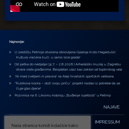
Najnovije:
U središtu Petrinje otvorena obnovljena Galerija Krsto Hegedušić:
Kultura vraćena kući, u samo srce grada!
Od petka do nedjelje (31.7. – 2.8.2026.) Arheološki muzej u Zagrebu
otvara vrata građanima: Besplatan ulaz kao zaklon od toplinskog vala
‘Ni med cvetjem ni pravice’ na Aleji hrvatskih sportskih velikana
“Rubikova kocka – složi svoju priču”, projekt nastao iz potrebe da se
čuje glas djece!
Pozivnica na 6. Likovnu koloniju „Buđenje svjetlosti” u Petrinji
NAJAVE
IMPRESSUM
Naša stranica koristi kolačiće kako