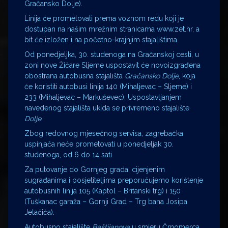
Gračansko Dolje).
Linija će prometovati prema voznom redu koji je
dostupan na našim mrežnim stranicama www.zet.hr, a
bit će izložen i na početno-krajnjim stajalištima.
Od ponedjeljka, 30. studenoga na Gračanskoj cesti, u
zoni nove Žičare Sljeme uspostavit će novoizgrađena
obostrana autobusna stajališta
Gračansko Dolje
, koja
će koristiti autobusi linija 140 (Mihaljevac – Sljeme) i
233 (Mihaljevac – Markuševec). Uspostavljanjem
navedenog stajališta ukida se privremeno stajalište
Dolje
.
Zbog redovnog mjesečnog servisa, zagrebačka
uspinjača neće prometovati u ponedjeljak 30.
studenoga, od 6 do 14 sati.
Za putovanje do Gornjeg grada, cijenjenim
sugrađanima i posjetiteljima preporučujemo korištenje
autobusnih linija 105 (Kaptol – Britanski trg) i 150
(Tuškanac garaža – Gornji Grad – Trg bana Josipa
Jelačića).
Autobusno stajalište
Baštijanova
u smjeru Črnomerca,