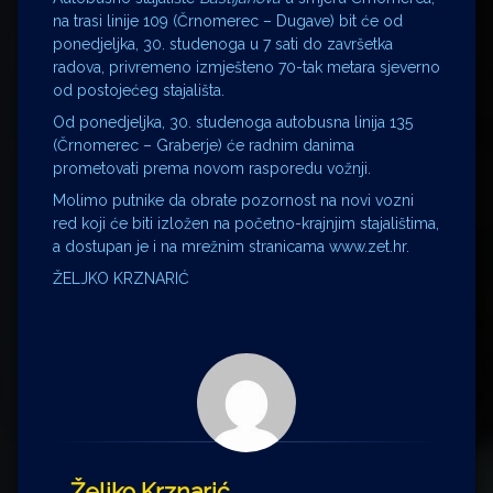
na trasi linije 109 (Črnomerec – Dugave) bit će od
ponedjeljka, 30. studenoga u 7 sati do završetka
radova, privremeno izmješteno 70-tak metara sjeverno
od postojećeg stajališta.
Od ponedjeljka, 30. studenoga autobusna linija 135
(Črnomerec – Graberje) će radnim danima
prometovati prema novom rasporedu vožnji.
Molimo putnike da obrate pozornost na novi vozni
red koji će biti izložen na početno-krajnjim stajalištima,
a dostupan je i na mrežnim stranicama www.zet.hr.
ŽELJKO KRZNARIĆ
Željko Krznarić