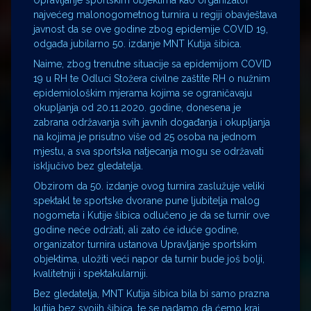
Upravljanje sportskim objektima kao organizator
najvećeg malonogometnog turnira u regiji obavještava
javnost da se ove godine zbog epidemije COVID 19,
odgađa jubilarno 50. izdanje MNT Kutija šibica.
Naime, zbog trenutne situacije sa epidemijom COVID
19 u RH te Odluci Stožera civilne zaštite RH o nužnim
epidemiološkim mjerama kojima se ograničavaju
okupljanja od 20.11.2020. godine, donesena je
zabrana održavanja svih javnih događanja i okupljanja
na kojima je prisutno više od 25 osoba na jednom
mjestu, a sva sportska natjecanja mogu se održavati
isključivo bez gledatelja.
Obzirom da 50. izdanje ovog turnira zaslužuje veliki
spektakl te sportske dvorane pune ljubitelja malog
nogometa i Kutije šibica odlučeno je da se turnir ove
godine neće održati, ali zato će iduće godine,
organizator turnira ustanova Upravljanje sportskim
objektima, uložiti veći napor da turnir bude još bolji,
kvalitetniji i spektakularniji.
Bez gledatelja, MNT Kutija šibica bila bi samo prazna
kutija bez svojih šibica, te se nadamo da ćemo kraj