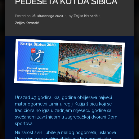
PEDESETA KUTIJA ŠIBICA
Impressum
Milenko Strižak
Drugi autori
Drugi autori
Posted on
26. studenoga 2020.
by
Željko Krznarić
Kategorije:
Željko Krznarić
Matea Andrić
Ljiljana Lekanić-Kljaić
Željko Krznarić
Mario Lovreković
Miroslav Šantek
Unazad 49 godina, kraj godine obilježava najveći
malonogometni turnir u regiji Kutija šibica koji se
tradicionalno igra u zadnjem mjesecu godine sa
svečanom završnicom u zagrebačkoj dvorani Dom
sportova.
Na žalost svih ljubitelja malog nogometa, ustanova