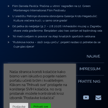
Film Daniela Pavlića ‘Prašina u vitrini’ nagrađen na 12. Green
Montenegro International Film Festivalu
U središtu Petrinje otvorena obnovljena Galerija Krsto Hegedušić:
Kultura vraćena kući, u samo srce grada!
Od petka do nedjelje (31.7. – 2.8.2026.) Arheološki muzej u Zagrebu
otvara vrata građanima: Besplatan ulaz kao zaklon od toplinskog vala
‘Ni med cvetjem ni pravice’ na Aleji hrvatskih sportskih velikana
“Rubikova kocka – složi svoju priču”, projekt nastao iz potrebe da se
čuje glas djece!
NAJAVE
IMPRESSUM
Naša stranica koristi kolačiće kako
bismo vam iskustvo posjete našem
portalu učinili bržim i kvalitetnijim.
PRATITE NAS
Klikom na "Prihvati sve" pristajete na
korištenje SVIH kolačića, no svoj
pristanak možete kontrolirati kroz
izbornik "Postavke kolačića".
Facebook
LinkedIn
YouTub
E-m
X.com
Postavke
Prihvati sve